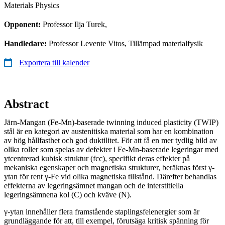
Materials Physics
Opponent:
Professor Ilja Turek,
Handledare:
Professor Levente Vitos, Tillämpad materialfysik
Exportera till kalender
Abstract
Järn-Mangan (Fe-Mn)-baserade twinning induced plasticity (TWIP)
stål är en kategori av austenitiska material som har en kombination
av hög hållfasthet och god duktilitet. För att få en mer tydlig bild av
olika roller som spelas av defekter i Fe-Mn-baserade legeringar med
ytcentrerad kubisk struktur (fcc), specifikt deras effekter på
mekaniska egenskaper och magnetiska strukturer, beräknas först γ-
ytan för rent γ-Fe vid olika magnetiska tillstånd. Därefter behandlas
effekterna av legeringsämnet mangan och de interstitiella
legeringsämnena kol (C) och kväve (N).
γ-ytan innehåller flera framstående staplingsfelenergier som är
grundläggande för att, till exempel, förutsäga kritisk spänning för