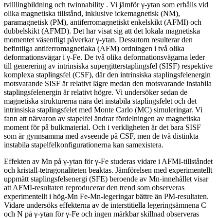
tvilllingbildning och twinnability . Vi jämför γ-ytan som erhålls vid
olika magnetiska tillstånd, inklusive ickemagnetisk (NM),
paramagnetisk (PM), antiferromagnetiskt enkelskikt (AFMI) och
dubbelskikt (AFMD). Det har visat sig att det lokala magnetiska
momentet väsentligt påverkar γ-ytan. Dessutom resulterar den
befintliga antiferromagnetiaka (AFM) ordningen i två olika
deformationsvägar i γ-Fe. De två olika deformationsvägarna leder
till generering av intrinsiska supergitterstaplingsfel (SISF) respektive
komplexa staplingsfel (CSF), där den intrinsiska staplingsfelenergin
motsvarande SISF är relativt lägre medan den motsvarande instabila
staplingsfelenergin är relativt högre. Vi undersöker sedan de
magnetiska strukturerna nära det instabila staplingsfelet och det
intrinsiska staplingsfelet med Monte Carlo (MC) simuleringar. Vi
fann att närvaron av stapelfel ändrar fördelningen av magnetiska
moment för på bulkmaterial. Och i verkligheten är det bara SISF
som är gynnsamma med avseende på CSF, men de två distinkta
instabila stapelfelkonfigurationerna kan samexistera.
Effekten av Mn på γ-ytan för γ-Fe studeras vidare i AFMI-tillståndet
och kristall-tetragonaliteten beaktas. Jämförelsen med experimentellt
uppmätt staplingsfelsenergi (SFE) beroende av Mn-innehållet visar
att AFMI-resultaten reproducerar den trend som observeras
experimentellt i hög-Mn Fe-Mn-legeringar bättre än PM-resultaten.
Vidare undersöks effekterna av de interstitiella legeringsämnena C
och N på γ-ytan för γ-Fe och ingen märkbar skillnad observeras