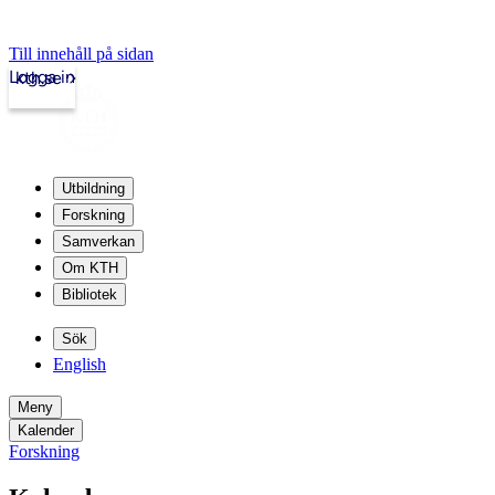
Till innehåll på sidan
Logga in
kth.se
Utbildning
Forskning
Samverkan
Om KTH
Bibliotek
Sök
English
Meny
Kalender
Forskning