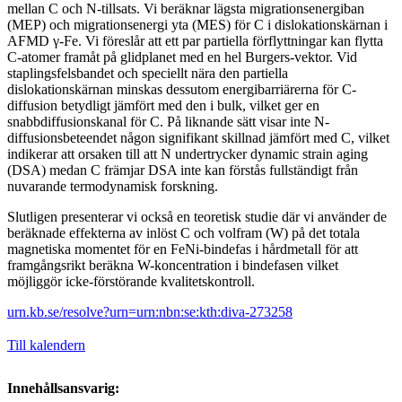
mellan C och N-tillsats. Vi beräknar lägsta migrationsenergiban
(MEP) och migrationsenergi yta (MES) för C i dislokationskärnan i
AFMD γ-Fe. Vi föreslår att ett par partiella förflyttningar kan flytta
C-atomer framåt på glidplanet med en hel Burgers-vektor. Vid
staplingsfelsbandet och speciellt nära den partiella
dislokationskärnan minskas dessutom energibarriärerna för C-
diffusion betydligt jämfört med den i bulk, vilket ger en
snabbdiffusionskanal för C. På liknande sätt visar inte N-
diffusionsbeteendet någon signifikant skillnad jämfört med C, vilket
indikerar att orsaken till att N undertrycker dynamic strain aging
(DSA) medan C främjar DSA inte kan förstås fullständigt från
nuvarande termodynamisk forskning.
Slutligen presenterar vi också en teoretisk studie där vi använder de
beräknade effekterna av inlöst C och volfram (W) på det totala
magnetiska momentet för en FeNi-bindefas i hårdmetall för att
framgångsrikt beräkna W-koncentration i bindefasen vilket
möjliggör icke-förstörande kvalitetskontroll.
urn.kb.se/resolve?urn=urn:nbn:se:kth:diva-273258
Till kalendern
Innehållsansvarig: