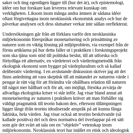
saker och ting egentligen ligger till (hur det är), och epistemologi,
idéer om hur forskare kan leverera relevant kunskap om
verkligheten. Liksom inom många andra ämnen är sådana idéer
oftast förgivettagna inom neoklassisk ekonomisk analys och hur de
påverkar analysen och dess slutsatser verkar inte sällan oreflekterat.
Undersökningen går från att förklara varför den neoklassiska
miljöekonomin förespråkar monetarisering och prissättning av
naturen som en viktig lösning på miljöproblem, via exempel från de
första artiklarna på hur detta faller ut i praktiken i forskningsprojekt
som ska tjäna som stöd till politiska beslut, till att utforska och
förtydliga ett alternativ, en värdeteori och värderingmetodik från
ekologisk ekonomi som bygger på värdepluralism och så kallad
deliberativ värdering. I en avslutande diskussion skriver jag att det
finns anledning att vara skeptisk till att mätandet av naturens värde i
pengar är rätt väg för att förändra vår ohållbara relation till naturen
till något mer hållbart och för att, om möjligt, försöka avvärja de
allvarliga ekologiska kriser vi står inför. Jag visar bland annat att
monetarisering av naturen i praktiken kräver att man förhåller sig
väldigt pragmatisk till teorin bakom den, eftersom tillämpningen
ligger långt ifrån teorins idealiserade anspråk på att kunna fånga
faktiska, hela värden. Jag visar också att teorins beskrivande (så
kallade positiva) del och dess normativa del överlappar på ett sätt
som gör det svårt att tala om en “objektiv” vetenskap inom
miljöekonomin. Neoklassisk teori har istället en etisk och ideologisk