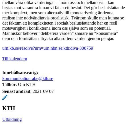
mellan våra olika värderingar – inom oss och mellan oss – kan
brytas mot varandra innan vi fattar ett beslut. Det gör beslutsfattande
mer komplext, men som alternativ till monetarisering är denna
realism inte nödvändigtvis orealistisk. Tvärtom skulle man kunna se
det faktum att komplexiteten i socialt beslutsfattande har en reell
motsvarighet i konflikterna inom oss själva som en potential.
Människor behöver “deliberera värden” snarare än “konsumera”
dem och förutsättas uttrycka alla sorters värden genom pengar.
urn.kb.se/resolve?urn=urn:nbn:se:kth:diva-300759
Till kalendern
Innehållsansvarig:
kommunikation-abe@kth.se
Tillhör
: Om KTH
Senast ändrad
:
2021-09-07
KTH
Utbildning