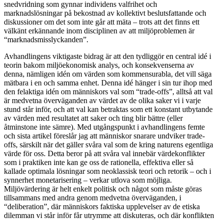
snedvridning som gynnar individens valfrihet och
marknadslösningar på bekostnad av kollektivt beslutsfattande och
diskussioner om det som inte går att mäta – trots att det finns ett
välkänt erkännande inom disciplinen av att miljöproblemen är
“marknadsmisslyckanden”.
Avhandlingens viktigaste bidrag är att den tydliggör en central idé i
teorin bakom miljöekonomisk analys, och konsekvenserna av
denna, nämligen idén om värden som kommensurabla, det vill säga
mätbara i en och samma enhet. Denna idé hänger i sin tur ihop med
den felaktiga idén om människors val som “trade-offs”, alltså att val
är medvetna överväganden av värdet av de olika saker vi i varje
stund står inför, och att val kan betraktas som ett konstant utbytande
av värden med resultatet att saker och ting blir bättre (eller
åtminstone inte sämre). Med utgångspunkt i avhandlingens femte
och sista artikel föreslår jag att människor snarare undviker trade-
offs, särskilt när det gäller svåra val som de kring naturens egentliga
värde för oss. Detta beror på att svåra val innebär värdekonflikter
som i praktiken inte kan ge oss de rationella, effektiva eller så
kallade optimala lösningar som neoklassisk teori och retorik – och i
synnerhet monetarisering – verkar utlova som möjliga.
Miljövärdering är helt enkelt politisk och något som måste göras
tillsammans med andra genom medvetna överväganden, i
“deliberation”, där människors faktiska upplevelser av de etiska
dilemman vi står inför får utrymme att diskuteras, och där konflikten