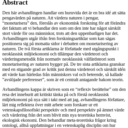
Abstract
Den här avhandlingen handlar om huruvida det är en bra idé att sätta
pengavärden på naturen. Att värdera naturen i pengar,
“monetarisera” den, föreslås av ekonomisk forskning för att förändra
det faktum att vi behandlar den som om den inte har något särskilt
stort värde för oss människor, trots att den uppenbarligen har det.
Avhandlingen utgår ifrån fem forskningsartiklar som kan sägas
positionera sig på motsatta sidor i debatten om monetarisering av
naturen. De två första artiklarna är författade med utgångspunkt i
neoklassisk miljöekonomi och tillämpar den värdeteori och
värderingsmetodik från normativ neoklassisk välfärdsteori som
monetarisering av naturen bygger på. De tre sista artiklarna granskar
med en stigande grad av kritik just denna värdeteori och särskilt idén
att värde kan härledas från människors val och beteende, så kallade
”avslöjade preferenser”, som är ett centralt antagande bakom teorin.
Avhandlingens kappa är skriven som en “reflexiv berättelse” om den
resa det inneburit att kritiskt tänka på och förstå neoklassisk
miljöekonomi på nya sätt i takt med att jag, avhandlingens författare,
lärt mig reflektera över mitt arbete som forskare ur ett
vetenskapsfilosofiskt perspektiv och med perspektiv på ämnet värde
och värdering från det som blivit min nya teoretiska hemvist,
ekologisk ekonomi. Den behandlar meta-teoretiska frågor kring
ontologi, alltså uppfattningar i en vetenskaplig disciplin om hur