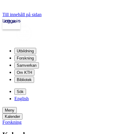
Till innehåll på sidan
Logga in
kth.se
Utbildning
Forskning
Samverkan
Om KTH
Bibliotek
Sök
English
Meny
Kalender
Forskning