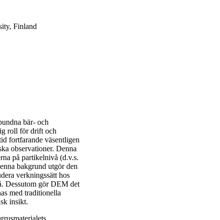
ity, Finland
obundna bär- och
g roll för drift och
d fortfarande väsentligen
iska observationer. Denna
a på partikelnivå (d.v.s.
 denna bakgrund utgör den
udera verkningssätt hos
ivå. Dessutom gör DEM det
has med traditionella
sk insikt.
 grusmaterialets