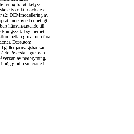
lering för att belysa
kelettsstruktur och dess
klar (2) DEMmodellering av
rättande av ett enhetligt
nbart hänsynstagande till
kningssätt. I synnerhet
ktion mellan grova och fina
ationer. Dessutom
Vad gäller järnvägsbankar
å det översta lagret och
 påverkan av nedbrytning,
i hög grad resulterade i