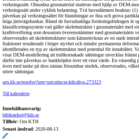
verkningssätt. Obundna grusmaterial studeras med hjälp av DEM-model
verkningssätt under cyklisk belastning. Två huvudämnen beaktas: (1) s
påverkan på verkningssättet för blandningar av fina och grova parti
höga järnvägsbankar. Bland de huvudsakliga forskningsbidragen är upp
klassificeringssystem vad gäller skelettstruktur i grusmaterialet med e
kraftöverföring som dessutom överensstämmer med grusmaterialets ver
observerades att skelettstrukturer som kännetecknas av en stark intera
fraktioner resulterade i högre styvhet och mindre permanenta deform
identifierades en typ av skelettstruktur med potential för instabilitet. 
visar DEM-modellering att trafikorsakade sättningar utvecklas främst p
därför inte påverkas av bankhöjden över ett visst värde. En väsentlig
även med tanke på dess nästan försumbar storlek, observerades, vilket 
större sättningar.
urn.kb.se/resolve?urn=urn:nbn:se:kth:diva-273323
Till kalendern
Innehållsansvarig:
biblioteket@kth.se
Tillhör
: Om KTH
Senast ändrad
:
2020-08-13