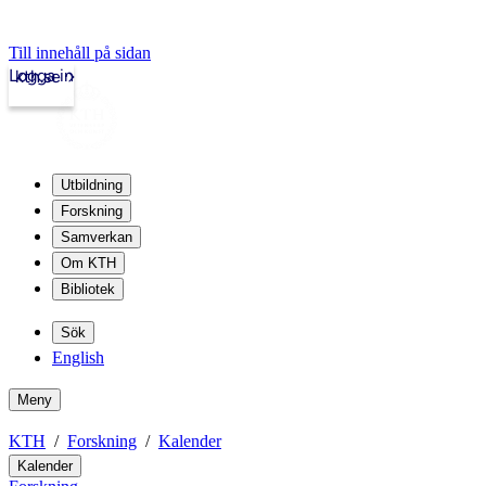
Till innehåll på sidan
Logga in
kth.se
Utbildning
Forskning
Samverkan
Om KTH
Bibliotek
Sök
English
Meny
KTH
Forskning
Kalender
Kalender