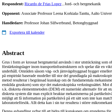
Respondent:
Ricardo de Frias Lopez
, Jord- och bergmekanik
Opponent:
Associate Professor Leena Korkiala-Tanttu, Aalto Univers
Handledare:
Professor Johan Silfwerbrand, Betongbyggnad
Exportera till kalender
Abstract
Grus i form av krossat bergmaterial används i stor utsträckning som 
förstärkningslager inom transportinfrastrukturen och spelar där en vikti
underhåll. Områden såsom väg- och järnvägsbyggnad bygger emellerti
på empiriskt baserade modeller till stor del grundlagda på makroskop
metod resulterar i begränsad kunskap om de fundamentala mekanismern
enskilda gruskorn) som styr det makroskopiska verkningssättet. Mot
s.k. diskreta elementmetoden (DEM) ett numeriskt alternativ för att st
diskreta system där man explicit beaktar mekanismerna på partikeln
möjligt att få information på partikelnivå på ett sätt som inte kan matc
laboratorieförsök. Allt detta kan i sin tur resultera i större mikromekani
Denna avhandling syftar till att bidra till kunskapen om grunderna för