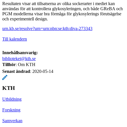
Resultaten visar att tillsatserna av olika sockerarter i mediet kan
användas för att kontrollera glykosyleringen, och både GReBA och
PGM modellerna visar bra förmåga för glykosylerings förutsägelse
och experimentell design.
urn.kb.se/resolve?urn=urn:nbn:se:kth:diva-273343
Till kalendern
Innehållsansvarig:
biblioteket@kth.se
Tillhör
: Om KTH
Senast ändrad
:
2020-05-14
KTH
Utbildning
Forskning
Samverkan