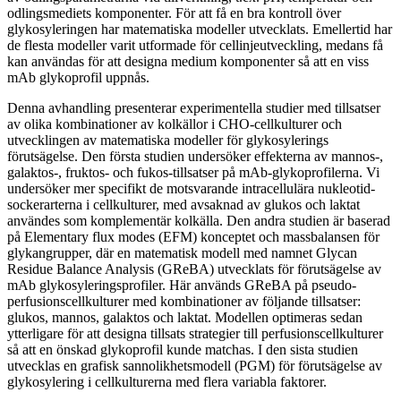
odlingsmediets komponenter. För att få en bra kontroll över
glykosyleringen har matematiska modeller utvecklats. Emellertid har
de flesta modeller varit utformade för cellinjeutveckling, medans få
kan användas för att designa medium komponenter så att en viss
mAb glykoprofil uppnås.
Denna avhandling presenterar experimentella studier med tillsatser
av olika kombinationer av kolkällor i CHO-cellkulturer och
utvecklingen av matematiska modeller för glykosylerings
förutsägelse. Den första studien undersöker effekterna av mannos-,
galaktos-, fruktos- och fukos-tillsatser på mAb-glykoprofilerna. Vi
undersöker mer specifikt de motsvarande intracellulära nukleotid-
sockerarterna i cellkulturer, med avsaknad av glukos och laktat
användes som komplementär kolkälla. Den andra studien är baserad
på Elementary flux modes (EFM) konceptet och massbalansen för
glykangrupper, där en matematisk modell med namnet Glycan
Residue Balance Analysis (GReBA) utvecklats för förutsägelse av
mAb glykosyleringsprofiler. Här används GReBA på pseudo-
perfusionscellkulturer med kombinationer av följande tillsatser:
glukos, mannos, galaktos och laktat. Modellen optimeras sedan
ytterligare för att designa tillsats strategier till perfusionscellkulturer
så att en önskad glykoprofil kunde matchas. I den sista studien
utvecklas en grafisk sannolikhetsmodell (PGM) för förutsägelse av
glykosylering i cellkulturerna med flera variabla faktorer.