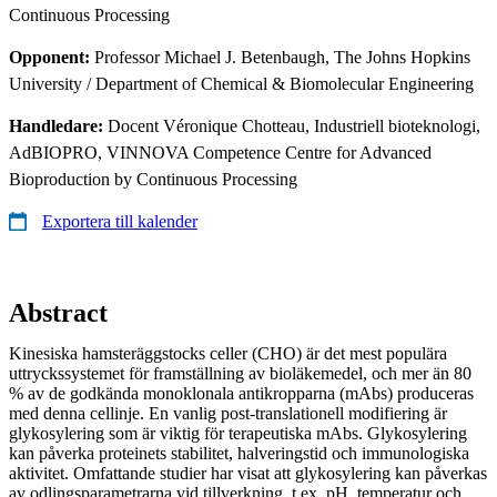
Continuous Processing
Opponent:
Professor Michael J. Betenbaugh, The Johns Hopkins
University / Department of Chemical & Biomolecular Engineering
Handledare:
Docent Véronique Chotteau, Industriell bioteknologi,
AdBIOPRO, VINNOVA Competence Centre for Advanced
Bioproduction by Continuous Processing
Exportera till kalender
Abstract
Kinesiska hamsteräggstocks celler (CHO) är det mest populära
uttryckssystemet för framställning av bioläkemedel, och mer än 80
% av de godkända monoklonala antikropparna (mAbs) produceras
med denna cellinje. En vanlig post-translationell modifiering är
glykosylering som är viktig för terapeutiska mAbs. Glykosylering
kan påverka proteinets stabilitet, halveringstid och immunologiska
aktivitet. Omfattande studier har visat att glykosylering kan påverkas
av odlingsparametrarna vid tillverkning, t.ex. pH, temperatur och