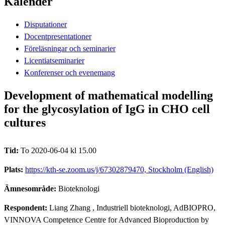
Kalender
Disputationer
Docentpresentationer
Föreläsningar och seminarier
Licentiatseminarier
Konferenser och evenemang
Development of mathematical modelling
for the glycosylation of IgG in CHO cell
cultures
Tid:
To 2020-06-04 kl 15.00
Plats:
https://kth-se.zoom.us/j/67302879470, Stockholm (English)
Ämnesområde:
Bioteknologi
Respondent:
Liang Zhang
, Industriell bioteknologi, AdBIOPRO,
VINNOVA Competence Centre for Advanced Bioproduction by