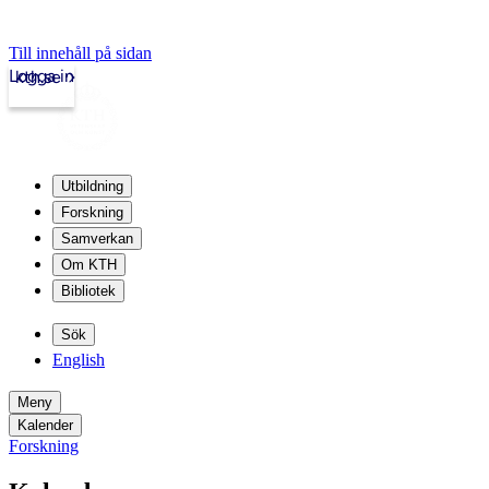
Till innehåll på sidan
Logga in
kth.se
Utbildning
Forskning
Samverkan
Om KTH
Bibliotek
Sök
English
Meny
Kalender
Forskning