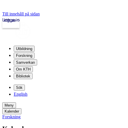
Till innehåll på sidan
Logga in
kth.se
Utbildning
Forskning
Samverkan
Om KTH
Bibliotek
Sök
English
Meny
Kalender
Forskning