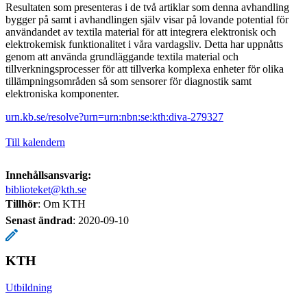
Resultaten som presenteras i de två artiklar som denna avhandling
bygger på samt i avhandlingen själv visar på lovande potential för
användandet av textila material för att integrera elektronisk och
elektrokemisk funktionalitet i våra vardagsliv. Detta har uppnåtts
genom att använda grundläggande textila material och
tillverkningsprocesser för att tillverka komplexa enheter för olika
tillämpningsområden så som sensorer för diagnostik samt
elektroniska komponenter.
urn.kb.se/resolve?urn=urn:nbn:se:kth:diva-279327
Till kalendern
Innehållsansvarig:
biblioteket@kth.se
Tillhör
: Om KTH
Senast ändrad
:
2020-09-10
KTH
Utbildning