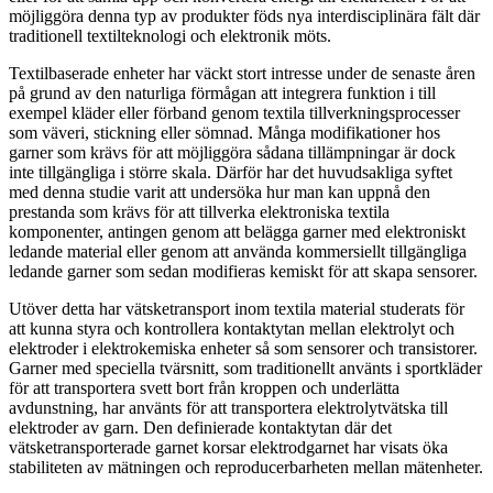
möjliggöra denna typ av produkter föds nya interdisciplinära fält där
traditionell textilteknologi och elektronik möts.
Textilbaserade enheter har väckt stort intresse under de senaste åren
på grund av den naturliga förmågan att integrera funktion i till
exempel kläder eller förband genom textila tillverkningsprocesser
som väveri, stickning eller sömnad. Många modifikationer hos
garner som krävs för att möjliggöra sådana tillämpningar är dock
inte tillgängliga i större skala. Därför har det huvudsakliga syftet
med denna studie varit att undersöka hur man kan uppnå den
prestanda som krävs för att tillverka elektroniska textila
komponenter, antingen genom att belägga garner med elektroniskt
ledande material eller genom att använda kommersiellt tillgängliga
ledande garner som sedan modifieras kemiskt för att skapa sensorer.
Utöver detta har vätsketransport inom textila material studerats för
att kunna styra och kontrollera kontaktytan mellan elektrolyt och
elektroder i elektrokemiska enheter så som sensorer och transistorer.
Garner med speciella tvärsnitt, som traditionellt använts i sportkläder
för att transportera svett bort från kroppen och underlätta
avdunstning, har använts för att transportera elektrolytvätska till
elektroder av garn. Den definierade kontaktytan där det
vätsketransporterade garnet korsar elektrodgarnet har visats öka
stabiliteten av mätningen och reproducerbarheten mellan mätenheter.