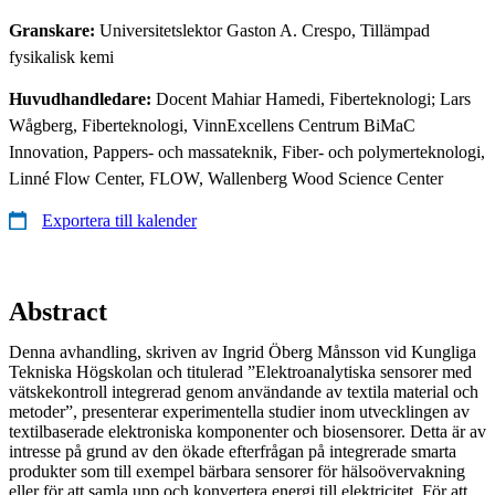
Granskare:
Universitetslektor Gaston A. Crespo, Tillämpad
fysikalisk kemi
Huvudhandledare:
Docent Mahiar Hamedi, Fiberteknologi; Lars
Wågberg, Fiberteknologi, VinnExcellens Centrum BiMaC
Innovation, Pappers- och massateknik, Fiber- och polymerteknologi,
Linné Flow Center, FLOW, Wallenberg Wood Science Center
Exportera till kalender
Abstract
Denna avhandling, skriven av Ingrid Öberg Månsson vid Kungliga
Tekniska Högskolan och titulerad ”Elektroanalytiska sensorer med
vätskekontroll integrerad genom användande av textila material och
metoder”, presenterar experimentella studier inom utvecklingen av
textilbaserade elektroniska komponenter och biosensorer. Detta är av
intresse på grund av den ökade efterfrågan på integrerade smarta
produkter som till exempel bärbara sensorer för hälsoövervakning
eller för att samla upp och konvertera energi till elektricitet. För att