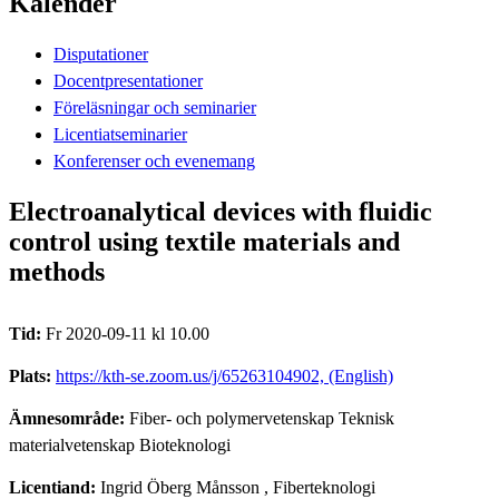
Kalender
Disputationer
Docentpresentationer
Föreläsningar och seminarier
Licentiatseminarier
Konferenser och evenemang
Electroanalytical devices with fluidic
control using textile materials and
methods
Tid:
Fr 2020-09-11 kl 10.00
Plats:
https://kth-se.zoom.us/j/65263104902, (English)
Ämnesområde:
Fiber- och polymervetenskap Teknisk
materialvetenskap Bioteknologi
Licentiand:
Ingrid Öberg Månsson
, Fiberteknologi