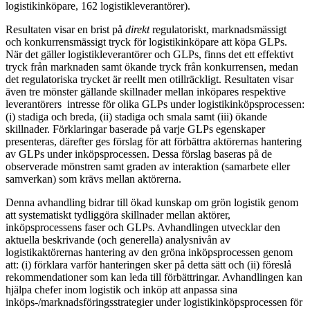
logistikinköpare, 162 logistikleverantörer).
Resultaten visar en brist på
direkt
regulatoriskt, marknadsmässigt
och konkurrensmässigt tryck för logistikinköpare att köpa GLPs.
När det gäller logistikleverantörer och GLPs, finns det ett effektivt
tryck från marknaden samt ökande tryck från konkurrensen, medan
det regulatoriska trycket är reellt men otillräckligt. Resultaten visar
även tre mönster gällande skillnader mellan inköpares respektive
leverantörers intresse för olika GLPs under logistikinköpsprocessen:
(i) stadiga och breda, (ii) stadiga och smala samt (iii) ökande
skillnader. Förklaringar baserade på varje GLPs egenskaper
presenteras, därefter ges förslag för att förbättra aktörernas hantering
av GLPs under inköpsprocessen. Dessa förslag baseras på de
observerade mönstren samt graden av interaktion (samarbete eller
samverkan) som krävs mellan aktörerna.
Denna avhandling bidrar till ökad kunskap om grön logistik genom
att systematiskt tydliggöra skillnader mellan aktörer,
inköpsprocessens faser och GLPs. Avhandlingen utvecklar den
aktuella beskrivande (och generella) analysnivån av
logistikaktörernas hantering av den gröna inköpsprocessen genom
att: (i) förklara varför hanteringen sker på detta sätt och (ii) föreslå
rekommendationer som kan leda till förbättringar. Avhandlingen kan
hjälpa chefer inom logistik och inköp att anpassa sina
inköps-/marknadsföringsstrategier under logistikinköpsprocessen för