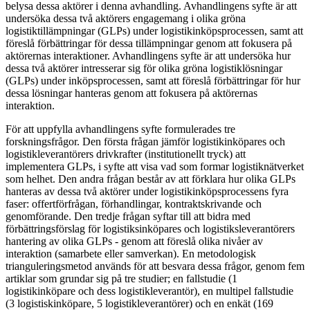
belysa dessa aktörer i denna avhandling. Avhandlingens syfte är att
undersöka dessa två aktörers engagemang i olika gröna
logistiktillämpningar (GLPs) under logistikinköpsprocessen, samt att
föreslå förbättringar för dessa tillämpningar genom att fokusera på
aktörernas interaktioner. Avhandlingens syfte är att undersöka hur
dessa två aktörer intresserar sig för olika gröna logistiklösningar
(GLPs) under inköpsprocessen, samt att föreslå förbättringar för hur
dessa lösningar hanteras genom att fokusera på aktörernas
interaktion.
För att uppfylla avhandlingens syfte formulerades tre
forskningsfrågor. Den första frågan jämför logistikinköpares och
logistikleverantörers drivkrafter (institutionellt tryck) att
implementera GLPs, i syfte att visa vad som formar logistiknätverket
som helhet. Den andra frågan består av att förklara hur olika GLPs
hanteras av dessa två aktörer under logistikinköpsprocessens fyra
faser: offertförfrågan, förhandlingar, kontraktskrivande och
genomförande. Den tredje frågan syftar till att bidra med
förbättringsförslag för logistiksinköpares och logistiksleverantörers
hantering av olika GLPs - genom att föreslå olika nivåer av
interaktion (samarbete eller samverkan). En metodologisk
trianguleringsmetod används för att besvara dessa frågor, genom fem
artiklar som grundar sig på tre studier; en fallstudie (1
logistikinköpare och dess logistikleverantör), en multipel fallstudie
(3 logistiskinköpare, 5 logistikleverantörer) och en enkät (169