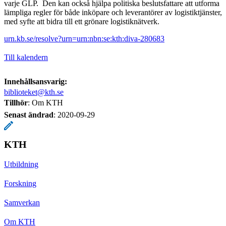
varje GLP. Den kan också hjälpa politiska beslutsfattare att utforma
lämpliga regler för både inköpare och leverantörer av logistiktjänster,
med syfte att bidra till ett grönare logistiknätverk.
urn.kb.se/resolve?urn=urn:nbn:se:kth:diva-280683
Till kalendern
Innehållsansvarig:
biblioteket@kth.se
Tillhör
: Om KTH
Senast ändrad
:
2020-09-29
KTH
Utbildning
Forskning
Samverkan
Om KTH