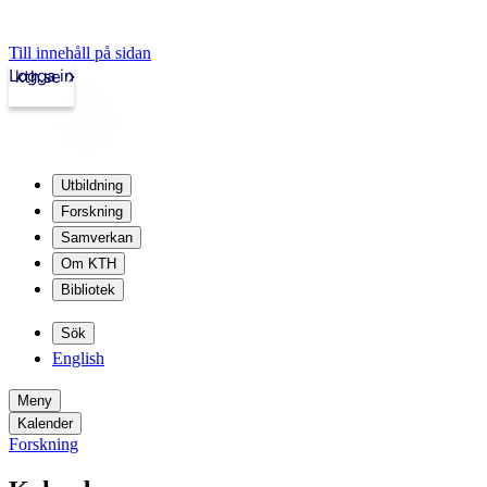
Till innehåll på sidan
Logga in
kth.se
Utbildning
Forskning
Samverkan
Om KTH
Bibliotek
Sök
English
Meny
Kalender
Forskning