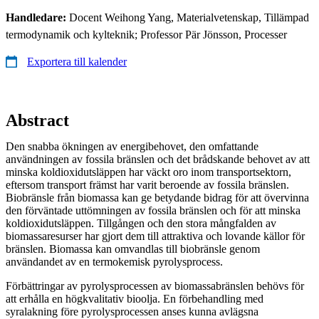
Handledare:
Docent Weihong Yang, Materialvetenskap, Tillämpad
termodynamik och kylteknik; Professor Pär Jönsson, Processer
Exportera till kalender
Abstract
Den snabba ökningen av energibehovet, den omfattande
användningen av fossila bränslen och det brådskande behovet av att
minska koldioxidutsläppen har väckt oro inom transportsektorn,
eftersom transport främst har varit beroende av fossila bränslen.
Biobränsle från biomassa kan ge betydande bidrag för att övervinna
den förväntade uttömningen av fossila bränslen och för att minska
koldioxidutsläppen. Tillgången och den stora mångfalden av
biomassaresurser har gjort dem till attraktiva och lovande källor för
bränslen. Biomassa kan omvandlas till biobränsle genom
användandet av en termokemisk pyrolysprocess.
Förbättringar av pyrolysprocessen av biomassabränslen behövs för
att erhålla en högkvalitativ bioolja. En förbehandling med
syralakning före pyrolysprocessen anses kunna avlägsna