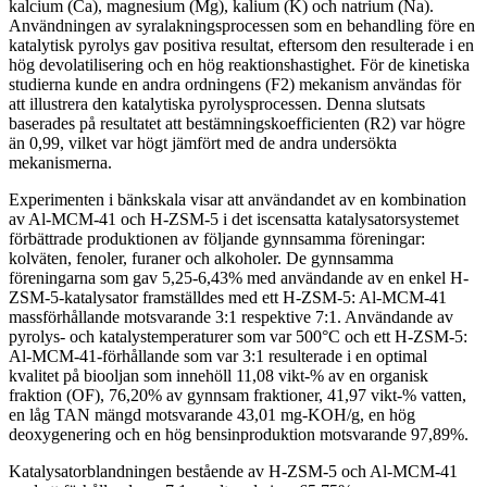
kalcium (Ca), magnesium (Mg), kalium (K) och natrium (Na).
Användningen av syralakningsprocessen som en behandling före en
katalytisk pyrolys gav positiva resultat, eftersom den resulterade i en
hög devolatilisering och en hög reaktionshastighet. För de kinetiska
studierna kunde en andra ordningens (F2) mekanism användas för
att illustrera den katalytiska pyrolysprocessen. Denna slutsats
baserades på resultatet att bestämningskoefficienten (R2) var högre
än 0,99, vilket var högt jämfört med de andra undersökta
mekanismerna.
Experimenten i bänkskala visar att användandet av en kombination
av Al-MCM-41 och H-ZSM-5 i det iscensatta katalysatorsystemet
förbättrade produktionen av följande gynnsamma föreningar:
kolväten, fenoler, furaner och alkoholer. De gynnsamma
föreningarna som gav 5,25-6,43% med användande av en enkel H-
ZSM-5-katalysator framställdes med ett H-ZSM-5: Al-MCM-41
massförhållande motsvarande 3:1 respektive 7:1. Användande av
pyrolys- och katalystemperaturer som var 500°C och ett H-ZSM-5:
Al-MCM-41-förhållande som var 3:1 resulterade i en optimal
kvalitet på biooljan som innehöll 11,08 vikt-% av en organisk
fraktion (OF), 76,20% av gynnsam fraktioner, 41,97 vikt-% vatten,
en låg TAN mängd motsvarande 43,01 mg-KOH/g, en hög
deoxygenering och en hög bensinproduktion motsvarande 97,89%.
Katalysatorblandningen bestående av H-ZSM-5 och Al-MCM-41