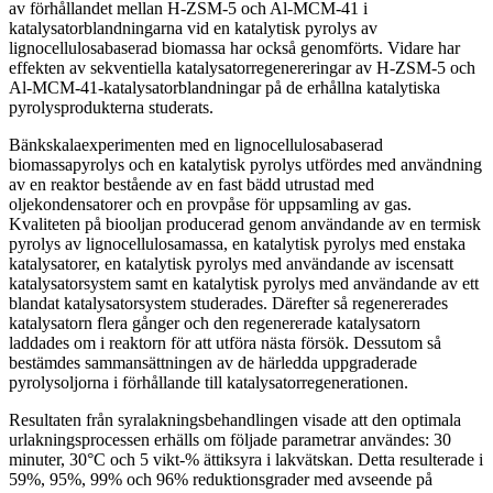
av förhållandet mellan H-ZSM-5 och Al-MCM-41 i
katalysatorblandningarna vid en katalytisk pyrolys av
lignocellulosabaserad biomassa har också genomförts. Vidare har
effekten av sekventiella katalysatorregenereringar av H-ZSM-5 och
Al-MCM-41-katalysatorblandningar på de erhållna katalytiska
pyrolysprodukterna studerats.
Bänkskalaexperimenten med en lignocellulosabaserad
biomassapyrolys och en katalytisk pyrolys utfördes med användning
av en reaktor bestående av en fast bädd utrustad med
oljekondensatorer och en provpåse för uppsamling av gas.
Kvaliteten på biooljan producerad genom användande av en termisk
pyrolys av lignocellulosamassa, en katalytisk pyrolys med enstaka
katalysatorer, en katalytisk pyrolys med användande av iscensatt
katalysatorsystem samt en katalytisk pyrolys med användande av ett
blandat katalysatorsystem studerades. Därefter så regenererades
katalysatorn flera gånger och den regenererade katalysatorn
laddades om i reaktorn för att utföra nästa försök. Dessutom så
bestämdes sammansättningen av de härledda uppgraderade
pyrolysoljorna i förhållande till katalysatorregenerationen.
Resultaten från syralakningsbehandlingen visade att den optimala
urlakningsprocessen erhälls om följade parametrar användes: 30
minuter, 30°C och 5 vikt-% ättiksyra i lakvätskan. Detta resulterade i
59%, 95%, 99% och 96% reduktionsgrader med avseende på