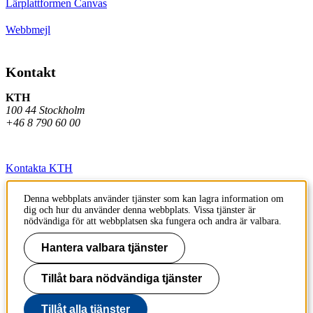
Lärplattformen Canvas
Webbmejl
Kontakt
KTH
100 44 Stockholm
+46 8 790 60 00
Kontakta KTH
Jobba på KTH
Denna webbplats använder tjänster som kan lagra information om
dig och hur du använder denna webbplats. Vissa tjänster är
Press och media
nödvändiga för att webbplatsen ska fungera och andra är valbara.
Faktura och betalning KTH
Hantera valbara tjänster
Om KTH:s webbplatser
Tillåt bara nödvändiga tjänster
Tillgänglighetsredogörelse
Tillåt alla tjänster