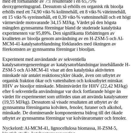
med ett förhållande av 7:1 resulterade i en 65,75%
deoxygeneringsgrad. Dessutom så erhölls en organisk rik bioolja
erhölls med ett 74,90 vikt-% kolinnehåll, ett 8 vikt-% väteinnehåll,
ett 15 vikt-% syreinnehåll, ett 0,39 vikt-% vatteninnehåll och ett högt
värmevärde motsvarande 34,15 MJ/kg. Värdet på den högsta
mängden gynnsamma föreningar bland de studerade katalytiska
experimenten var 95,89%. Den signifikanta förbättringen av
kvaliteten av bioolja genom användning av en H-ZSM-5 och Al-
MCM-41-katalysatorblandning förklarades med ökningen av
förekomsten av gynnsamma föreningar i biooljan.
Experiment med användande av sekventiella
katalysatorregenereringar av katalysatorblandningar innehållande H-
ZSM-5 och Al-MCM-41 visar att den katalytiska aktiviteten
minskade när antalet reaktionscykler ökade, även om utbytet av
organisk fraktion ökar och vattenhalten och koksutbytet minskar.
HHV av biooljor minskade. Minimivärdet för HHV (22,42 MJ/kg)
efter 6 sekventiella användningar var dock fortfarande högre än
värdet för experimentet som utfördes utan att använda katalysatorer
(19,55 MJ/kg). Dessutom så visade resultaten att utbytet av de
gynnsamma föreningarna kolväten, fenoler, furaner och alkohol,
minskade. De dominerande komponenterna bidrog till det ökade
utbytet av gynnsamma föreningar var kolvätearomater och fenoler.
Nyckelord: Al-MCM-41, lignocellulosa biomassa, H-ZSM-5,