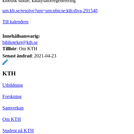
kinetisk studie, katalysatorregenerering
urn.kb.se/resolve?urn=urn:nbn:se:kth:diva-291540
Till kalendern
Innehållsansvarig:
biblioteket@kth.se
Tillhör
: Om KTH
Senast ändrad
:
2021-04-23
KTH
Utbildning
Forskning
Samverkan
Om KTH
Student på KTH