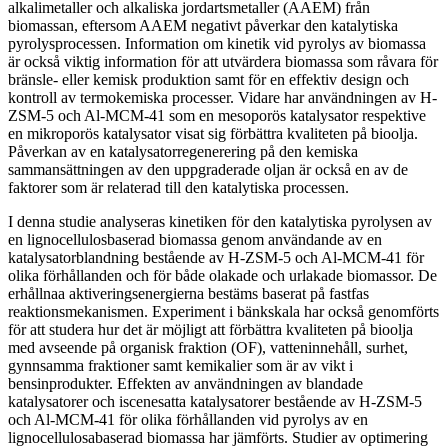
alkalimetaller och alkaliska jordartsmetaller (AAEM) från
biomassan, eftersom AAEM negativt påverkar den katalytiska
pyrolysprocessen. Information om kinetik vid pyrolys av biomassa
är också viktig information för att utvärdera biomassa som råvara för
bränsle- eller kemisk produktion samt för en effektiv design och
kontroll av termokemiska processer. Vidare har användningen av H-
ZSM-5 och Al-MCM-41 som en mesoporös katalysator respektive
en mikroporös katalysator visat sig förbättra kvaliteten på bioolja.
Påverkan av en katalysatorregenerering på den kemiska
sammansättningen av den uppgraderade oljan är också en av de
faktorer som är relaterad till den katalytiska processen.
I denna studie analyseras kinetiken för den katalytiska pyrolysen av
en lignocellulosbaserad biomassa genom användande av en
katalysatorblandning bestående av H-ZSM-5 och Al-MCM-41 för
olika förhållanden och för både olakade och urlakade biomassor. De
erhållnaa aktiveringsenergierna bestäms baserat på fastfas
reaktionsmekanismen. Experiment i bänkskala har också genomförts
för att studera hur det är möjligt att förbättra kvaliteten på bioolja
med avseende på organisk fraktion (OF), vatteninnehåll, surhet,
gynnsamma fraktioner samt kemikalier som är av vikt i
bensinprodukter. Effekten av användningen av blandade
katalysatorer och iscenesatta katalysatorer bestående av H-ZSM-5
och Al-MCM-41 för olika förhållanden vid pyrolys av en
lignocellulosabaserad biomassa har jämförts. Studier av optimering