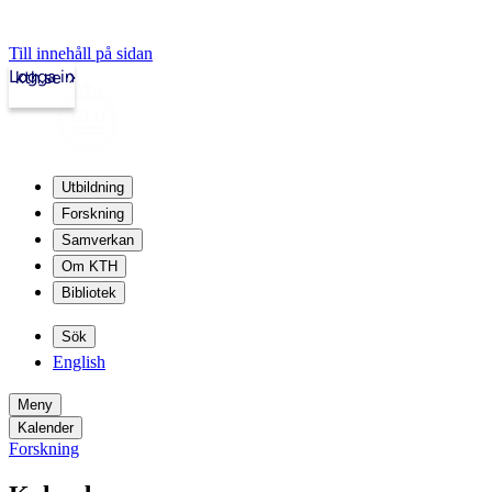
Till innehåll på sidan
Logga in
kth.se
Utbildning
Forskning
Samverkan
Om KTH
Bibliotek
Sök
English
Meny
Kalender
Forskning