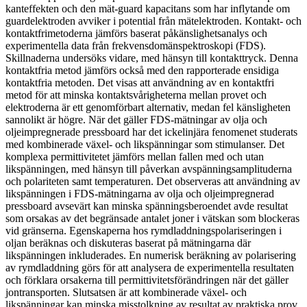
kanteffekten och den mät-guard kapacitans som har inflytande om
guardelektroden avviker i potential från mätelektroden. Kontakt- och
kontaktfrimetoderna jämförs baserat påkänslighetsanalys och
experimentella data från frekvensdomänspektroskopi (FDS).
Skillnaderna undersöks vidare, med hänsyn till kontakttryck. Denna
kontaktfria metod jämförs också med den rapporterade ensidiga
kontaktfria metoden. Det visas att användning av en kontaktfri
metod för att minska kontaktsvårigheterna mellan provet och
elektroderna är ett genomförbart alternativ, medan fel känsligheten
sannolikt är högre. När det gäller FDS-mätningar av olja och
oljeimpregnerade pressboard har det ickelinjära fenomenet studerats
med kombinerade växel- och likspänningar som stimulanser. Det
komplexa permittivitetet jämförs mellan fallen med och utan
likspänningen, med hänsyn till påverkan avspänningsamplituderna
och polariteten samt temperaturen. Det observeras att användning av
likspänningen i FDS-mätningarna av olja och oljeimpregnerad
pressboard avsevärt kan minska spänningsberoendet avde resultat
som orsakas av det begränsade antalet joner i vätskan som blockeras
vid gränserna. Egenskaperna hos rymdladdningspolariseringen i
oljan beräknas och diskuteras baserat på mätningarna där
likspänningen inkluderades. En numerisk beräkning av polarisering
av rymdladdning görs för att analysera de experimentella resultaten
och förklara orsakerna till permittivitetsförändringen när det gäller
jontransporten. Slutsatsen är att kombinerade växel- och
likspänningar kan minska misstolkning av resultat av praktiska prov