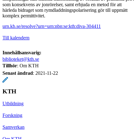
som konsekvens av jonrörelser, samt erbjuda en metod för att
härleda bidraget som rymdladdningspolarisering gör till uppmätt
komplex permittivitet.
urn.kb.se/resolve?urn=urn:nbn:se:kth:diva-304411
Till kalendern
Innehållsansvarig:
biblioteket@kth.se
Tillhör
: Om KTH
Senast ändrad
:
2021-11-22
KTH
Utbildning
Forskning
Samverkan
Om KTH