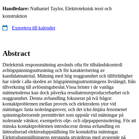
Handledare:
Nathaniel Taylor, Elektroteknisk teori och
konstruktion
Exportera till kalender
Abstract
Dielektrisk responsmätning används ofta för tillståndskontroll
avhögspänningsutrustning och för karakterisering av
kandidatmaterial. Mätning med hög noggrannhet och tillförlitlighet
har värde i alla skeden av högspänningsutrustningens livslängd, från
tillverkning till avlösningsbeslut.Vissa brister i de vanliga
mätmetoderna kan dock påverka resultatensreproducerbarhet och
noggrannhet. Denna avhandling fokuserar på två frågor:
kontaktproblemen mellan provets och elektrodens ytor vid
mätningav fasta isoleringsprover, och det icke-linjära fenomenet
spänningsberoende permittivitet som uppstår vid mätningar på
isolerande vätskor, exempelvis olje- och oljepappersisolering. För att
minska kontaktproblemen introducerar denna avhandling en
lättrealiserad elektroduppställning för kontaktfria mätningar.
Elektroduppställningens prestanda utvärderas med avseende på