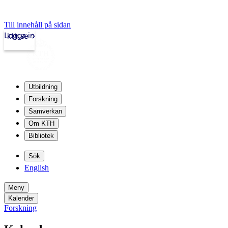
Till innehåll på sidan
Logga in
kth.se
Utbildning
Forskning
Samverkan
Om KTH
Bibliotek
Sök
English
Meny
Kalender
Forskning