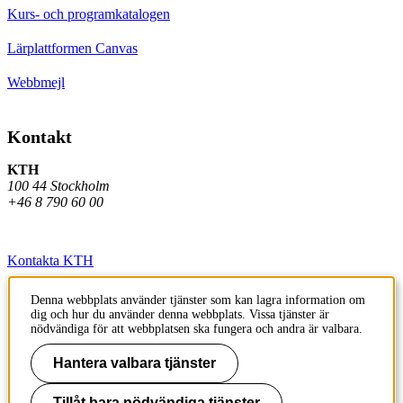
Kurs- och programkatalogen
Lärplattformen Canvas
Webbmejl
Kontakt
KTH
100 44 Stockholm
+46 8 790 60 00
Kontakta KTH
Jobba på KTH
Denna webbplats använder tjänster som kan lagra information om
dig och hur du använder denna webbplats. Vissa tjänster är
Press och media
nödvändiga för att webbplatsen ska fungera och andra är valbara.
Faktura och betalning KTH
Hantera valbara tjänster
Om KTH:s webbplatser
Tillåt bara nödvändiga tjänster