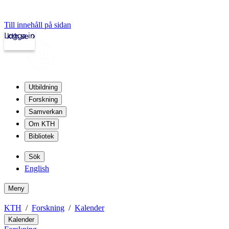
Till innehåll på sidan
Logga in
kth.se
Utbildning
Forskning
Samverkan
Om KTH
Bibliotek
Sök
English
Meny
KTH
Forskning
Kalender
Kalender