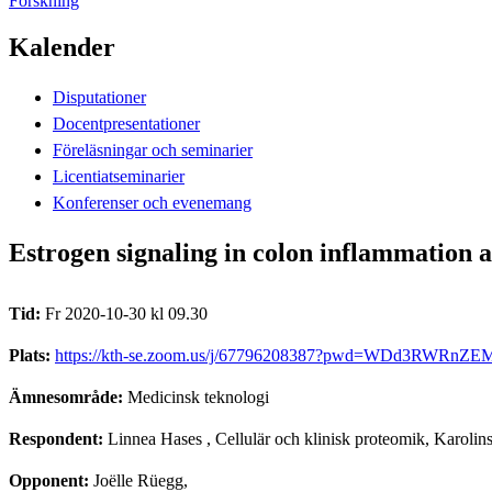
Forskning
Kalender
Disputationer
Docentpresentationer
Föreläsningar och seminarier
Licentiatseminarier
Konferenser och evenemang
Estrogen signaling in colon inflammation a
Tid:
Fr 2020-10-30 kl 09.30
Plats:
https://kth-se.zoom.us/j/67796208387?pwd=WDd3RWRnZ
Ämnesområde:
Medicinsk teknologi
Respondent:
Linnea Hases
, Cellulär och klinisk proteomik, Karolins
Opponent:
Joëlle Rüegg,