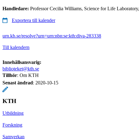
Handledare:
Professor Cecilia Williams, Science for Life Laborator
Exportera till kalender
urn.kb.se/resolve?urn=urn:nbn:se:kth:diva-283338
Till kalendern
Innehållsansvarig:
biblioteket@kth.se
Tillhör
: Om KTH
Senast ändrad
:
2020-10-15
KTH
Utbildning
Forskning
Samverkan