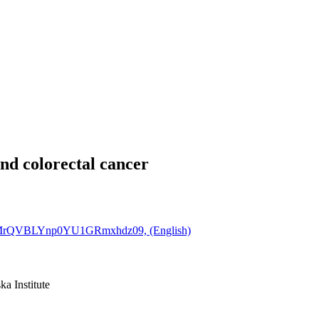
nd colorectal cancer
EMrQVBLYnp0YU1GRmxhdz09, (English)
ka Institute