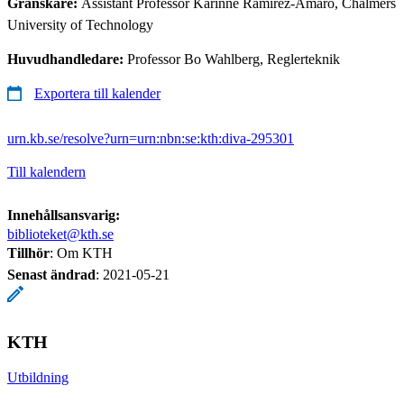
Granskare:
Assistant Professor Karinne Ramirez-Amaro, Chalmers
University of Technology
Huvudhandledare:
Professor Bo Wahlberg, Reglerteknik
Exportera till kalender
urn.kb.se/resolve?urn=urn:nbn:se:kth:diva-295301
Till kalendern
Innehållsansvarig:
biblioteket@kth.se
Tillhör
: Om KTH
Senast ändrad
:
2021-05-21
KTH
Utbildning