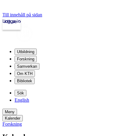
Till innehåll på sidan
Logga in
kth.se
Utbildning
Forskning
Samverkan
Om KTH
Bibliotek
Sök
English
Meny
Kalender
Forskning