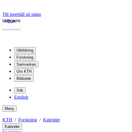
Till innehåll på sidan
Logga in
kth.se
Utbildning
Forskning
Samverkan
Om KTH
Bibliotek
Sök
English
Meny
KTH
Forskning
Kalender
Kalender