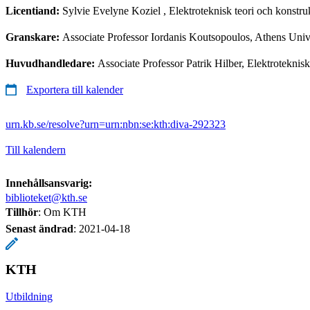
Licentiand:
Sylvie Evelyne Koziel
, Elektroteknisk teori och kons
Granskare:
Associate Professor Iordanis Koutsopoulos, Athens Univ
Huvudhandledare:
Associate Professor Patrik Hilber, Elektroteknis
Exportera till kalender
urn.kb.se/resolve?urn=urn:nbn:se:kth:diva-292323
Till kalendern
Innehållsansvarig:
biblioteket@kth.se
Tillhör
: Om KTH
Senast ändrad
:
2021-04-18
KTH
Utbildning