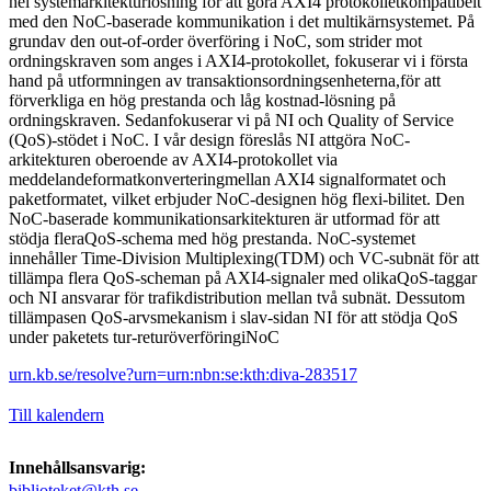
hel systemarkitekturlösning för att göra AXI4 protokolletkompatibelt
med den NoC-baserade kommunikation i det multikärnsystemet. På
grundav den out-of-order överföring i NoC, som strider mot
ordningskraven som anges i AXI4-protokollet, fokuserar vi i första
hand på utformningen av transaktionsordningsenheterna,för att
förverkliga en hög prestanda och låg kostnad-lösning på
ordningskraven. Sedanfokuserar vi på NI och Quality of Service
(QoS)-stödet i NoC. I vår design föreslås NI attgöra NoC-
arkitekturen oberoende av AXI4-protokollet via
meddelandeformatkonverteringmellan AXI4 signalformatet och
paketformatet, vilket erbjuder NoC-designen hög flexi-bilitet. Den
NoC-baserade kommunikationsarkitekturen är utformad för att
stödja fleraQoS-schema med hög prestanda. NoC-systemet
innehåller Time-Division Multiplexing(TDM) och VC-subnät för att
tillämpa flera QoS-scheman på AXI4-signaler med olikaQoS-taggar
och NI ansvarar för trafikdistribution mellan två subnät. Dessutom
tillämpasen QoS-arvsmekanism i slav-sidan NI för att stödja QoS
under paketets tur-returöverföringiNoC
urn.kb.se/resolve?urn=urn:nbn:se:kth:diva-283517
Till kalendern
Innehållsansvarig:
biblioteket@kth.se