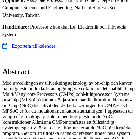
Opponent:
Associate Professor Kun-Chih Chen, Department of
Computer Science and Engineering, National Sun Yat-Sen
University, Taiwan
Handledare:
Professor Zhonghai Lu, Elektronik och inbyggda
system
Exportera till kalender
Abstract
Med utvecklingen av tillverkningsteknologi av on-chip och kraven
på högpresterande da-toranläggning växer kärnantalet snabbt i Chip
Multi/Many-core Processors (CMPs) ochMultiprocessor Systems-
on-Chip (MPSoCs) för att stödja större parallellkörning. Network-
on-Chip (NoC) har blivit den de facto lösningen för CMP:er och
MPSoC:er för att mötakommunikationsutmaningen. I uppsatsen tar
vi upp några viktiga problem med hög-presterande NoC-
konstruktioner.Allmänna CMP:er omfattas ett fullständigt
systemperspektiv för att design högprester-ande NoC för flertrådad
program. Genom att utforska cachekoherensen under hela system-
scenariot presenterar vi en smart kommunikationstjänst, AVCR