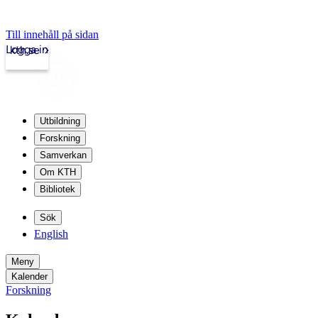
Till innehåll på sidan
Logga in
kth.se
Utbildning
Forskning
Samverkan
Om KTH
Bibliotek
Sök
English
Meny
Kalender
Forskning