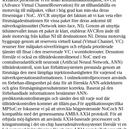
(Advance Virtual ChannelReservation) för att tillhandahålla en
motorväg till målpaket, vilket i hög grad kan min-ska deras
förseningar i NoC. AVCR utnyttjar det faktum att vi kan veta eller
förutsägadestinationen för vissa paket före deras ankomst till
nätverksgränssnittet (Network inter-face, NI). Genom att utnyttja
tidsintervallet innan ett paket är klart, etablerar AVCRen ände till
ände motorväg från källan NI till destinationen NI. Denna motorväg
byggsupp genom att reservera virtuell kanal (Virtual Channel, VC)
resurser före målpaket-söverföringen och erbjuda prioriterade
tjänster till flisar i den reserverade VC i wormholerouter. Dessutom
föreslår vi också en tillträdeskontrollmetod i NoC med en
centraliseradartificiellt neuronät (Artificial Neural Network, ANN)
tillträdeskontroll, som kan förbättrasystemets prestanda genom att
förutsäga den mest lämpliga injektionshastigheten för varjenod via
nätverksprestationsinformationen. I onlinekontrollprocessen används
en förbehan-dlingsenhet på data för att förenkla ANN-arkitekturen
och göra förutsägningsresultatenmer korrekta. Baserat på den
förbehandlade informationen bestämmer ANN-
prediktornkontrollstrategin och sänder den till varje nod där
tillträdeskontrollen kommer att tilläm-pas.För applikationsspecifika
MPSoC:er fokuserar vi på att utveckla högpresterande NoCoch NI
kompatibla med det gemensamma AMBA AXI4 protokoll. För att
erbjuda möj-ligheten att använda AXI4-baserade processorer och
kringutrustning i det on-chip baseradenätverkssystemet föreslår vi en