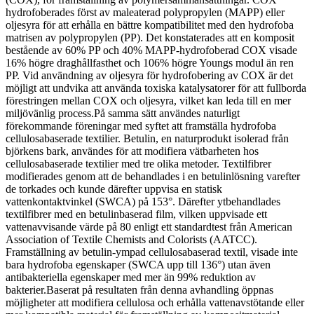
hydrofoberades först av maleaterad polypropylen (MAPP) eller
oljesyra för att erhålla en bättre kompatibilitet med den hydrofoba
matrisen av polypropylen (PP). Det konstaterades att en komposit
bestående av 60% PP och 40% MAPP-hydrofoberad COX visade
16% högre draghållfasthet och 106% högre Youngs modul än ren
PP. Vid användning av oljesyra för hydrofobering av COX är det
möjligt att undvika att använda toxiska katalysatorer för att fullborda
förestringen mellan COX och oljesyra, vilket kan leda till en mer
miljövänlig process.På samma sätt användes naturligt
förekommande föreningar med syftet att framställa hydrofoba
cellulosabaserade textilier. Betulin, en naturprodukt isolerad från
björkens bark, användes för att modifiera vätbarheten hos
cellulosabaserade textilier med tre olika metoder. Textilfibrer
modifierades genom att de behandlades i en betulinlösning varefter
de torkades och kunde därefter uppvisa en statisk
vattenkontaktvinkel (SWCA) på 153°. Därefter ytbehandlades
textilfibrer med en betulinbaserad film, vilken uppvisade ett
vattenavvisande värde på 80 enligt ett standardtest från American
Association of Textile Chemists and Colorists (AATCC).
Framställning av betulin-ympad cellulosabaserad textil, visade inte
bara hydrofoba egenskaper (SWCA upp till 136°) utan även
antibakteriella egenskaper med mer än 99% reduktion av
bakterier.Baserat på resultaten från denna avhandling öppnas
möjligheter att modifiera cellulosa och erhålla vattenavstötande eller