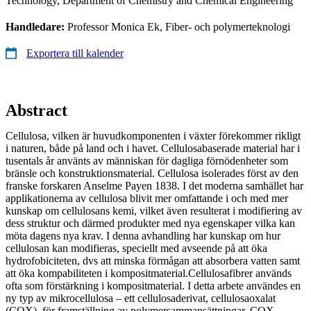
Technology, Department of Chemistry and Chemical Engineering
Handledare:
Professor Monica Ek, Fiber- och polymerteknologi
Exportera till kalender
Abstract
Cellulosa, vilken är huvudkomponenten i växter förekommer rikligt
i naturen, både på land och i havet. Cellulosabaserade material har i
tusentals år använts av människan för dagliga förnödenheter som
bränsle och konstruktionsmaterial. Cellulosa isolerades först av den
franske forskaren Anselme Payen 1838. I det moderna samhället har
applikationerna av cellulosa blivit mer omfattande i och med mer
kunskap om cellulosans kemi, vilket även resulterat i modifiering av
dess struktur och därmed produkter med nya egenskaper vilka kan
möta dagens nya krav. I denna avhandling har kunskap om hur
cellulosan kan modifieras, speciellt med avseende på att öka
hydrofobiciteten, dvs att minska förmågan att absorbera vatten samt
att öka kompabiliteten i kompositmaterial.Cellulosafibrer används
ofta som förstärkning i kompositmaterial. I detta arbete användes en
ny typ av mikrocellulosa – ett cellulosaderivat, cellulosaoxalat
(COX), för framställning av polymersammansättningar. COX