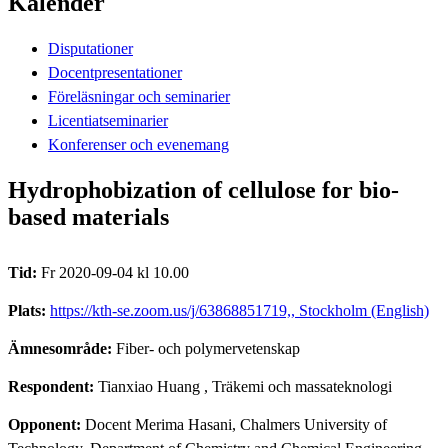
Kalender
Disputationer
Docentpresentationer
Föreläsningar och seminarier
Licentiatseminarier
Konferenser och evenemang
Hydrophobization of cellulose for bio-
based materials
Tid:
Fr 2020-09-04 kl 10.00
Plats:
https://kth-se.zoom.us/j/63868851719,, Stockholm (English)
Ämnesområde:
Fiber- och polymervetenskap
Respondent:
Tianxiao Huang
, Träkemi och massateknologi
Opponent:
Docent Merima Hasani, Chalmers University of