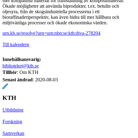
mer kompatibla material för framställning av kompositmaterial.
Ökade möjligheter att använda biprodukter, t.ex. betulin och
oljesyra, från de skogsindustriella processerna i ett
bioraffinaderiperspektiv, kan även bidra till mer hållbara och
miljövänliga processer och ökade ekonomiska värden.
urn.kb.se/resolve?urn=urn:nbn:se:kth:diva-278204
Till kalendern
Innehållsansvarig:
biblioteket@kth.se
Tillhör
: Om KTH
Senast ändrad
:
2020-08-03
KTH
Utbildning
Forskning
Samverkan