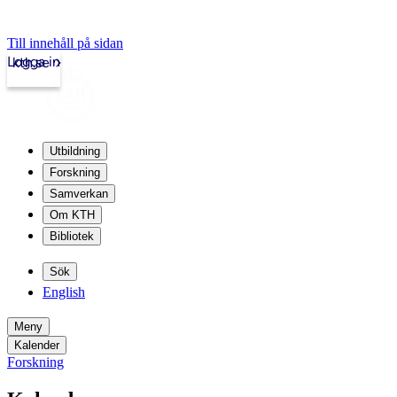
Till innehåll på sidan
Logga in
kth.se
Utbildning
Forskning
Samverkan
Om KTH
Bibliotek
Sök
English
Meny
Kalender
Forskning