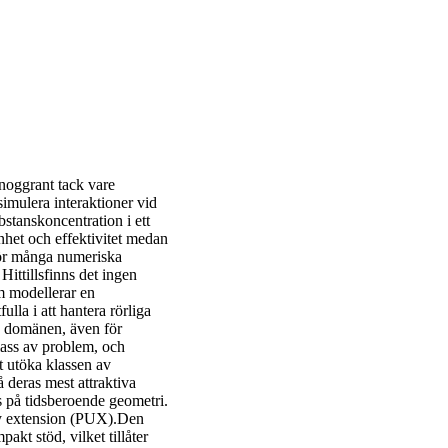
noggrant tack vare
imulera interaktioner vid
stanskoncentration i ett
nhet och effektivitet medan
 för många numeriska
ittillsfinns det ingen
m modellerar en
lla i att hantera rörliga
a domänen, även för
lass av problem, och
t utöka klassen av
 deras mest attraktiva
s på tidsberoende geometri.
ty extension (PUX).Den
kt stöd, vilket tillåter