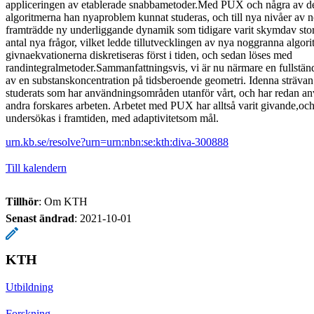
appliceringen av etablerade snabbametoder.Med PUX och några av de 
algoritmerna han nyaproblem kunnat studeras, och till nya nivåer av 
framträdde ny underliggande dynamik som tidigare varit skymdav stora
antal nya frågor, vilket ledde tillutvecklingen av nya noggranna algori
givnaekvationerna diskretiseras först i tiden, och sedan löses med
randintegralmetoder.Sammanfattningsvis, vi är nu närmare en fullstän
av en substanskoncentration på tidsberoende geometri. Idenna strävan
studerats som har användningsområden utanför vårt, och har redan an
andra forskares arbeten. Arbetet med PUX har alltså varit givande,oc
undersökas i framtiden, med adaptivitetsom mål.
urn.kb.se/resolve?urn=urn:nbn:se:kth:diva-300888
Till kalendern
Tillhör
: Om KTH
Senast ändrad
:
2021-10-01
KTH
Utbildning
Forskning