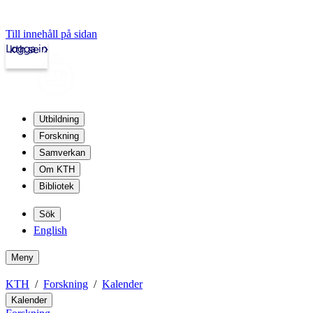
Till innehåll på sidan
Logga in
kth.se
Utbildning
Forskning
Samverkan
Om KTH
Bibliotek
Sök
English
Meny
KTH
Forskning
Kalender
Kalender