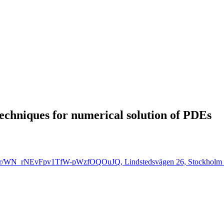
techniques for numerical solution of PDEs
gister/WN_rNEvFpv1TfW-pWzfOQOuJQ, Lindstedsvägen 26, Stockholm 