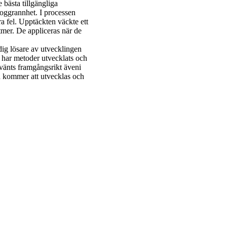
bästa tillgängliga
noggrannhet. I processen
 fel. Upptäckten väckte ett
tmer. De appliceras när de
dig lösare av utvecklingen
 har metoder utvecklats och
vänts framgångsrikt äveni
h kommer att utvecklas och