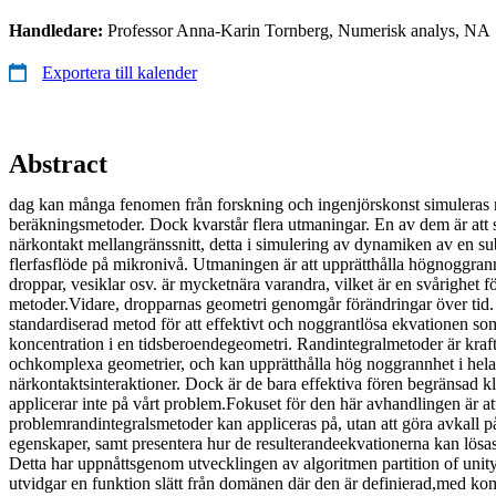
Handledare:
Professor Anna-Karin Tornberg, Numerisk analys, NA
Exportera till kalender
Abstract
dag kan många fenomen från forskning och ingenjörskonst simuleras 
beräkningsmetoder. Dock kvarstår flera utmaningar. En av dem är att s
närkontakt mellangränssnitt, detta i simulering av dynamiken av en sub
flerfasflöde på mikronivå. Utmaningen är att upprätthålla högnoggran
droppar, vesiklar osv. är mycketnära varandra, vilket är en svårighet
metoder.Vidare, dropparnas geometri genomgår förändringar över tid. H
standardiserad metod för att effektivt och noggrantlösa ekvationen so
koncentration i en tidsberoendegeometri. Randintegralmetoder är kraftfu
ochkomplexa geometrier, och kan upprätthålla hög noggrannhet i hel
närkontaktsinteraktioner. Dock är de bara effektiva fören begränsad k
applicerar inte på vårt problem.Fokuset för den här avhandlingen är at
problemrandintegralsmetoder kan appliceras på, utan att göra avkall på
egenskaper, samt presentera hur de resulterandeekvationerna kan lösa
Detta har uppnåttsgenom utvecklingen av algoritmen partition of uni
utvidgar en funktion slätt från domänen där den är definierad,med kompa