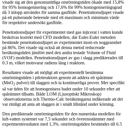
visade sig att den genomsnittliga omrörningstiden ökade med 15,8%
för 95% homogenisering och 17,6% för 99% homogeniseringsgrad
då 3 inlopp användes för samma gasflöde. Penetrationsdjupet visade
på ett pulserande beteende med ett maximum och minimum värde
för respektive undersökt gasflöde.
Penetrationsdjupet för experimentet med gas injicerat i vatten kunde
beskrivas korrekt med CFD modellen, där Euler-Euler metoden
bestämde penetrationsdjupet av experimentet inom en noggrannhet
på 86%. Det visade sig också att denna metod reducerade
beräkningstiden jämfört med den andra testade Volume of Fluid
(VOF) modellen. Penetrationsdjupet av gas i slagg predikterades till
0.3 m, vilket motsvarar radiens läng i reaktorn.
Resultaten visade att möjligt att experimentellt bestämma
omrörningstiden i pilotreaktorn genom att addera ett spårämne
(MnO
pulver) till slaggen och ta kontinuerliga prover. Mer specifikt
2
så var tiden för att homogenisera badet under 10 sekunder efter att
spårämnet tillsatts. Både LOM (Ljusoptiskt Mikroskop)
observationerna och Thermo-Calc beräkningarna indikerade att det
var rimligt att anta att slaggen är i smält tillstånd under körning.
Den predikterade omrörningstiden för den numeriska modellen för
luft-vatten systemet var 7,5 sekunder och överensstämmer med
experimentresultaten med 1,3%. omrörningstiden bestämdes till 6.5