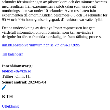
sekunder för simuleringen av pilotreaktorn och det stämmer överens
med resultaten från experimenten i pilotskalan som visade att
omrörningstiden var under 10 sekunder. Även resultaten från
experimenten då omörningstiden bestämdes 8,5 och 14 sekunder för
95 % och 99% homogeniseringsgrad, då reaktorn var vattenfylld.
Denna undersökning av den nya IronArc-processen har gett
värdefull information om omrörningen som kan användas i
designbeslut för en framtida storskalig järnframställningsprocess.
urn.kb.se/resolve?urn=urn:nbn:se:kth:diva-272095
Till kalendern
Innehållsansvarig:
biblioteket@kth.se
Tillhör
: Om KTH
Senast ändrad
:
2020-05-04
KTH
Utbildning