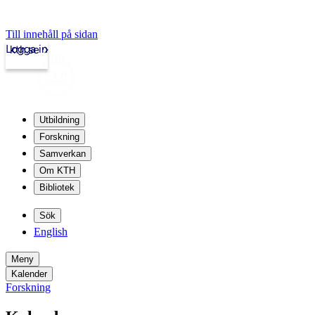
Till innehåll på sidan
Logga in
kth.se
Utbildning
Forskning
Samverkan
Om KTH
Bibliotek
Sök
English
Meny
Kalender
Forskning