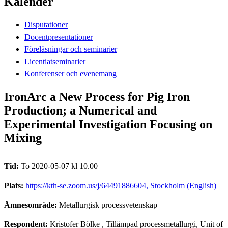
Kalender
Disputationer
Docentpresentationer
Föreläsningar och seminarier
Licentiatseminarier
Konferenser och evenemang
IronArc a New Process for Pig Iron
Production; a Numerical and
Experimental Investigation Focusing on
Mixing
Tid:
To 2020-05-07 kl 10.00
Plats:
https://kth-se.zoom.us/j/64491886604, Stockholm (English)
Ämnesområde:
Metallurgisk processvetenskap
Respondent:
Kristofer Bölke
, Tillämpad processmetallurgi, Unit of