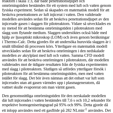
reaktorn i skala 1:3, där både penetrationsdjupet och
omrörningstiden bestämdes för ett system med luft och vatten genom
fysiska experiment. Sedan så skapades en matematisk modell för att
beskriva penetrationen av luft injicerat i vatten. Den validerade
modellen användes sedan för att beskriva penetrationsdjupet av den
injicerade gasen i slaggen för pilotreaktorn. Vidare så utvecklades en
ny metod för att bestämma omrörningstiden i pilotreaktorn med
slagg som flytande medium. Slaggen undersöktes också både med
hjälp av ljusoptiskt mikroskop (LOM) och även genom beräkningar
i Thermo-Calc. Detta gjordes för att undersöka huruvida slaggen är i
smält tillstånd då processen körs. Ytterligare en matematisk modell
utvecklades sedan för att beskriva omrörningen i den nedskalade
modellen av akrylplast med luft och vatten. Samma CFD modell
användes för att beskriva omrörningen i pilotreaktorn, där modellen
validerades mot de tidigare resultaten från de fysiska experimenten
med slagg i pilotreaktorn. Slutligen så utfördes ytterligare försök i
pilotreaktorn för att bestämma omrörningstiden, men med vatten
istället för slagg. Det bör även nämnas att det enbart var luft som
injicerades utan att gasen värmdes upp i plasmageneratorn, då
vattnet skulle evaporerat om man värmt gasen.
Den genomsnittliga omrörningstiden för den nerskalade modellen
där luft injicerades i vatten bestämdes till 7,6 s och 10,2 sekunder för
respektive homogeniseringsgrad på 95% och 99%. Detta gjorde då
-1
ett inlopp användes med ett gasflöde på 282 NLmin
användes. Det