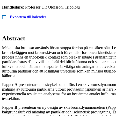
Handledare:
Professor Ulf Olofsson, Tribologi
Exportera till kalender
Abstract
Mekaniska bromsar används för att stoppa fordon på ett säkert sätt. I
bromsbeläggen mot bromsskivan och förvandlar fordonets kinetiska ene
process finns en tribologisk kontakt som orsakar slitage i gränssnittet
partiklar alstras då, av vilka en bråkdel blir luftburna och skapar en a
luftkvalitet och hållbara transporter är viktiga utmaningar: att utveckl
luftburna partiklar och att lösningar utvecklas som kan minska utsläpp
källorna.
Papper
A
presenterar en testcykel som utförs i en skivbromsdynamom
mätning av luftburna partiklarna utförs: provtagningspunkten är nära k
experimentella resultaten analyseras för att bestämma antalet luftburna
testsektion.
Papper
B
presenterar en ny design av skivbromsdynamometern (Papper
bakgrundsluft vid mätning av partiklar och isokinetisk provtagning. E