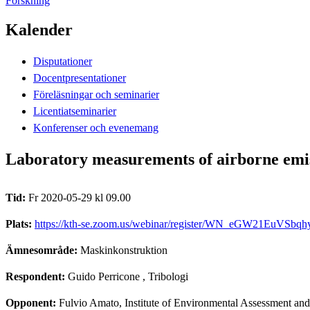
Forskning
Kalender
Disputationer
Docentpresentationer
Föreläsningar och seminarier
Licentiatseminarier
Konferenser och evenemang
Laboratory measurements of airborne emiss
Tid:
Fr 2020-05-29 kl 09.00
Plats:
https://kth-se.zoom.us/webinar/register/WN_eGW21EuVSbq
Ämnesområde:
Maskinkonstruktion
Respondent:
Guido Perricone
, Tribologi
Opponent:
Fulvio Amato, Institute of Environmental Assessment a