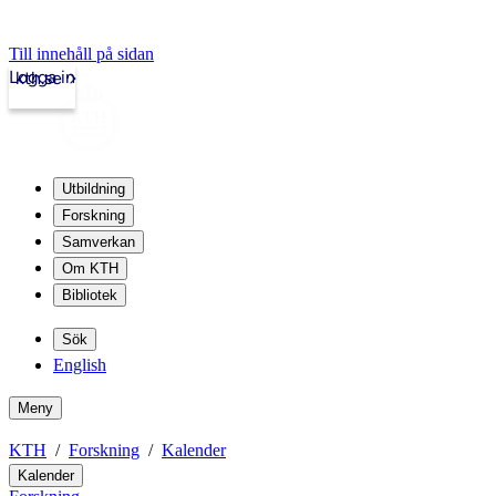
Till innehåll på sidan
Logga in
kth.se
Utbildning
Forskning
Samverkan
Om KTH
Bibliotek
Sök
English
Meny
KTH
Forskning
Kalender
Kalender