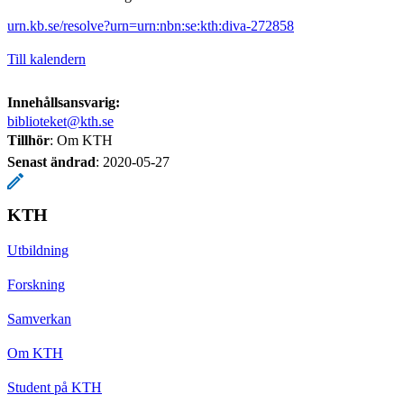
urn.kb.se/resolve?urn=urn:nbn:se:kth:diva-272858
Till kalendern
Innehållsansvarig:
biblioteket@kth.se
Tillhör
: Om KTH
Senast ändrad
:
2020-05-27
KTH
Utbildning
Forskning
Samverkan
Om KTH
Student på KTH