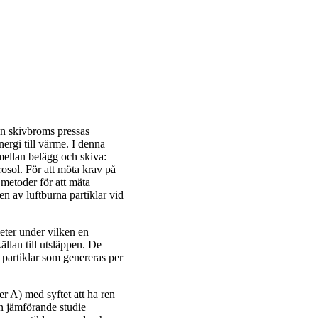
 en skivbroms pressas
rgi till värme. I denna
 mellan belägg och skiva:
erosol. För att möta krav på
a metoder för att mäta
en av luftburna partiklar vid
eter under vilken en
ällan till utsläppen. De
 partiklar som genereras per
 A) med syftet att ha ren
n jämförande studie