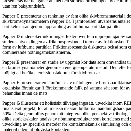
presenteras när det gäller antalet och storleksfördelningen av de luftb
utan ren bakgrundsluft.
Papper
C
presenterar en rankning av fem olika skivbromsmaterial i d
skivbromsdynamometern (Papper B). I jämförelsen utvärderas antalet 
partikelmassan genom uppsamling av luftburna partiklar på filter.
Papper
D
undersöker inkörningseffekter över fem upprepningar av sam
studeras utvecklingen av friktionsprestanda i termer av friktionskoeffi
form av luftburna partiklar. Friktionsprestanda diskuteras också som 
dominerande nötningsmekanismerna.
Papper
E
presenterar en studie av uppmätt kör data som omvandlas till
en bromsdynamometer genom en energitemperaturmetod. Den efterfölj
möjligt att beräkna emissionsfaktorer för skivbromsar.
Papper
F
presenterar en jämförelse av mätningen av bromspartiklarnas
organiska föreningar (i förekommande fall), på samma sätt som för av
behandlas innan de mäts.
Papper
G
illustrerar ett holistiskt tillvägagångssätt, utvecklat inom
finansierat projekt, för att minska massan luftburna inandningsbara pa
50%. Detta genomförs genom att integrera olika perspektiv: tribologiska
olika storleksskalor, analys av nötningsprodukter som korreleras med 
utveckling av specifika metoder för kontaktmekanisk simulering och
material i den tribologiska kontakten.