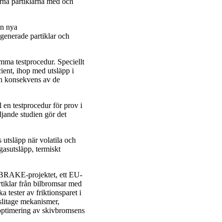
urna partiklarna med och
en nya
generade partiklar och
ma testprocedur. Speciellt
cient, ihop med utsläpp i
en konsekvens av de
 en testprocedur för prov i
ande studien gör det
 utsläpp när volatila och
gasutsläpp, termiskt
 REBRAKE-projektet, ett EU-
rtiklar från bilbromsar med
 tester av friktionsparet i
slitage mekanismer,
 optimering av skivbromsens