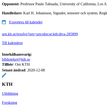
Opponent:
Professor Paulo Tabuada, University of California, Los 
Handledare:
Karl H. Johansson, Signaler, sensorer och system, R
Exportera till kalender
urn.kb.se/resolve?urn=urn:nbn:se:kth:diva-285899
Till kalendern
Innehållsansvarig:
biblioteket@kth.se
Tillhör
: Om KTH
Senast ändrad
:
2020-12-08
KTH
Utbildning
Forskning