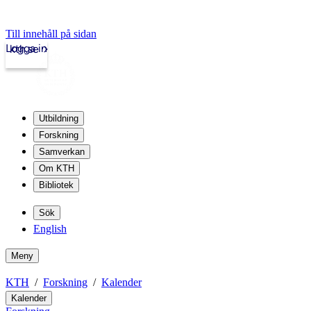
Till innehåll på sidan
Logga in
kth.se
Utbildning
Forskning
Samverkan
Om KTH
Bibliotek
Sök
English
Meny
KTH
Forskning
Kalender
Kalender