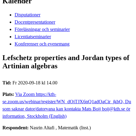
Kalender
Disputationer
Docentpresentationer
Föreläsningar och seminarier
Licentiatseminarier
Konferenser och evenemang
Lefschetz properties and Jordan types of
Artinian algebras
Tid:
Fr 2020-09-18 kl 14.00
Plats:
Via Zoom https://kth-
se.zoom.us/webinar/register/WN_dOiTJX6nQ1adOaCir_jkbQ, Du
som saknar dator/datorvana kan kontakta Mats Boij boij@kth.se ör
information, Stockholm (English)
Respondent:
Nasrin Altafi
, Matematik (Inst.)