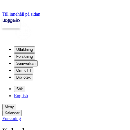
Till innehåll på sidan
Logga in
kth.se
Utbildning
Forskning
Samverkan
Om KTH
Bibliotek
Sök
English
Meny
Kalender
Forskning