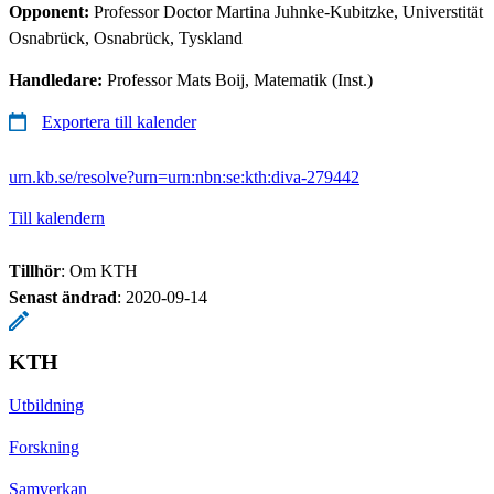
Opponent:
Professor Doctor Martina Juhnke-Kubitzke, Universtität
Osnabrück, Osnabrück, Tyskland
Handledare:
Professor Mats Boij, Matematik (Inst.)
Exportera till kalender
urn.kb.se/resolve?urn=urn:nbn:se:kth:diva-279442
Till kalendern
Tillhör
: Om KTH
Senast ändrad
:
2020-09-14
KTH
Utbildning
Forskning
Samverkan