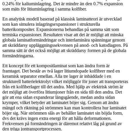
0.24% för kaliuminlagring. Det är mindre än den 0.7% expansion
som mäts för litiuminlagring i samma kolfiber.
En analytisk modell baserad på klassisk laminatteori är utvecklad
som kan simulera inlagringsexpansioner i strukturella
batterikompositer. Expansionerna behandlas på samma sätt som
termiska expansioner. Resultaten visar att det är möjligt att minska
globala laminatformändringar och interlaminära spänningar genom
att skräddarsy uppläggningssekvensen på anod- och katodlagren. På
samma sätt är det också möjligt att skräddarsy formen på de globala
formändringarna.
Ett koncept för ett kompositlaminat som kan ändra form är
framtaget. Det består av två lager litiumdopade kolfibrer med en
keramisk separator emellan. Alla tre lager är inbäddade i en
strukturell batterielektrolyt vilket möjliggör för joner att transporteras
från ett kolfiberlager till det andra. Med hjälp av elektrisk ström är
det möjligt att överföra litiumjoner från en sida till den andra. Det
gör att ena sidan expanderar längsgående, medan andra sidan
krymper, vilket betyder att laminatet böjer sig. Genom att ändra
mängd och riktning på strömmen kan man kontrollera hur laminatet
böjer sig. När strömmen slås av behåller laminatet sin böjda form,
dvs det krävs ingen extra energi för att hålla deformationen.
Frekvensen på formändringen är däremot relativt låg på grund av
den tröga jontransportprocessen.