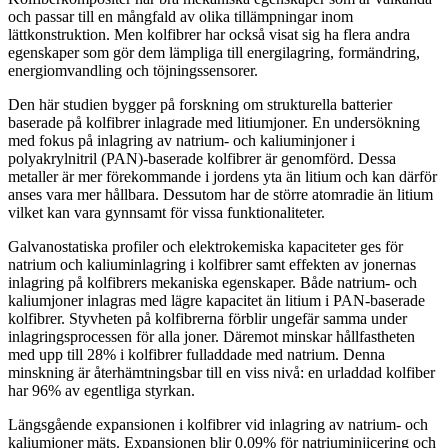
och passar till en mångfald av olika tillämpningar inom
lättkonstruktion. Men kolfibrer har också visat sig ha flera andra
egenskaper som gör dem lämpliga till energilagring, formändring,
energiomvandling och töjningssensorer.
Den här studien bygger på forskning om strukturella batterier
baserade på kolfibrer inlagrade med litiumjoner. En undersökning
med fokus på inlagring av natrium- och kaliuminjoner i
polyakrylnitril (PAN)-baserade kolfibrer är genomförd. Dessa
metaller är mer förekommande i jordens yta än litium och kan därför
anses vara mer hållbara. Dessutom har de större atomradie än litium
vilket kan vara gynnsamt för vissa funktionaliteter.
Galvanostatiska profiler och elektrokemiska kapaciteter ges för
natrium och kaliuminlagring i kolfibrer samt effekten av jonernas
inlagring på kolfibrers mekaniska egenskaper. Både natrium- och
kaliumjoner inlagras med lägre kapacitet än litium i PAN-baserade
kolfibrer. Styvheten på kolfibrerna förblir ungefär samma under
inlagringsprocessen för alla joner. Däremot minskar hållfastheten
med upp till 28% i kolfibrer fulladdade med natrium. Denna
minskning är återhämtningsbar till en viss nivå: en urladdad kolfiber
har 96% av egentliga styrkan.
Längsgående expansionen i kolfibrer vid inlagring av natrium- och
kaliumjoner mäts. Expansionen blir 0.09% för natriuminjicering och