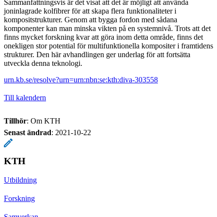
Sammanfattningsvis är det visat att det är möjligt att använda
joninlagrade kolfibrer för att skapa flera funktionaliteter i
kompositstrukturer. Genom att bygga fordon med sådana
komponenter kan man minska vikten på en systemnivå. Trots att det
finns mycket forskning kvar att göra inom detta område, finns det
onekligen stor potential för multifunktionella kompositer i framtidens
strukturer. Den här avhandlingen ger underlag för att fortsätta
utveckla denna teknologi.
urn.kb.se/resolve?urn=urn:nbn:se:kth:diva-303558
Till kalendern
Tillhör
: Om KTH
Senast ändrad
:
2021-10-22
KTH
Utbildning
Forskning
Samverkan