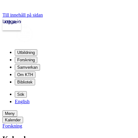
Till innehåll på sidan
Logga in
kth.se
Utbildning
Forskning
Samverkan
Om KTH
Bibliotek
Sök
English
Meny
Kalender
Forskning