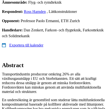
Ämnesområde:
Flyg- och rymdteknik
Respondent:
Ross Harnden
, Lättkonstruktioner
Opponent:
Professor Paolo Ermanni, ETH Zurich
Handledare:
Dan Zenkert, Farkost- och flygteknik, Farkostteknik
och Solidmekanik
Exportera till kalender
Abstract
Transportindustrin producerar omkring 26% av alla
växthusgasutsläpp i EU och Storbritannien. Ett sätt att kraftigt
reducera dessa utsläpp är genom att minska fordonsvikten.
Fordonsvikten kan minskas genom att använda multifunktionella
material och strukturer.
En undersökning är genomförd som studerar lätta multifunktionella
kompositmaterial baserade på kolfibrer aktiverade med litiumjoner.
Kolfiberkompositer har bra mekaniska egenskaper som är välkända