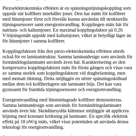
Piezoelektrokemiska effekten är en spänningstöjningskoppling som
uppstår när kolfibrer innehåller joner. Den har mätts för kolfibrer
med litiumjoner förut och föreslås kunna användas till strukturella
töjningssensorer samt energiomvandling. Kopplingen mäts här för
natrium- och kaliumjoner. En maximal kopplingsfaktor på 0.26
V/töjningsmått uppstår med kaliumjoner, vilket är betydligt lägre än
för litiumjoner i samma kolfibrer.
Kopplingsfaktorn från den piezo-elektrokemiska effekten utreds
också för en laminatstruktur. Samma laminatdesign som används för
formändringslaminatet används även här. Karakterisering av den
kompressiva kopplingsfaktorn mäts för första gången och visas vara
av samma storlek som kopplingsfaktorn vid dragbelastning, men
med motsatt riktning. Detta möjliggör en större spänningsskillnad
mellan dem två kolfiberlagren när laminatet böjs. Det kan vara
gynnsamt för framtida töjningssensorer och energiomvandling.
Energiomvandling med litiuminlagrade kolfibrer demonstreras.
Samma laminatdesign som används för formändringslaminatet
används även här. Skräddarsydda klämmor möjliggör att applicera
böjning med konstant krökning på laminatet. En specifik elektrisk
effekt på 18 nW/g mäts, vilket visar potentialen att använda denna
teknologi för energiomvandling.