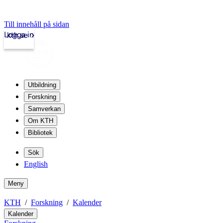
Till innehåll på sidan
Logga in
kth.se
Utbildning
Forskning
Samverkan
Om KTH
Bibliotek
Sök
English
Meny
KTH
Forskning
Kalender
Kalender