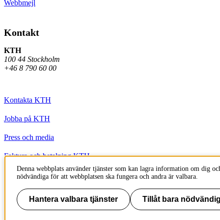
Webbmejl
Kontakt
KTH
100 44 Stockholm
+46 8 790 60 00
Kontakta KTH
Jobba på KTH
Press och media
Faktura och betalning KTH
Denna webbplats använder tjänster som kan lagra information om dig och
Om KTH:s webbplatser
nödvändiga för att webbplatsen ska fungera och andra är valbara.
Tillgänglighetsredogörelse
Hantera valbara tjänster
Tillåt bara nödvändig
Till sidans topp