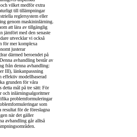
 och vilket medför extra
urligt till tillämpningar
striella reglersystem eller
ing genom maskininlärning.
m att lära av tillgänglig
an jämfört med den senaste
dare utvecklar vi också
ken för mer komplexa
nomt justerar
ldrar därmed beroendet på
 Denna avhandling består av
drag från denna avhandling:
er III), länkanpassning
h effektiv modellbaserad
ska grunden för våra
detta mål på tre sätt: För
er och inlärningsalgoritmer
cifika problemformuleringar
problemformuleringar som
a resultat för de föreslagna
gen när det gäller
na avhandling går alltså
illämpningsområden.