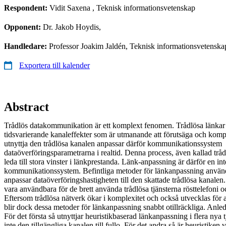
Respondent:
Vidit Saxena
, Teknisk informationsvetenskap
Opponent:
Dr. Jakob Hoydis,
Handledare:
Professor Joakim Jaldén, Teknisk informationsvetenska
Exportera till kalender
Abstract
Trådlös datakommunikation är ett komplext fenomen. Trådlösa länkar
tidsvarierande kanaleffekter som är utmanande att förutsäga och kompe
utnyttja den trådlösa kanalen anpassar därför kommunikationssystem
dataöverföringsparametrarna i realtid. Denna process, även kallad trå
leda till stora vinster i länkprestanda. Länk-anpassning är därför en i
kommunikationssystem. Befintliga metoder för länkanpassning använd
anpassar dataöverföringshastigheten till den skattade trådlösa kanalen.
vara användbara för de brett använda trådlösa tjänsterna rösttelefoni 
Eftersom trådlösa nätverk ökar i komplexitet och också utvecklas för at
blir dock dessa metoder för länkanpassning snabbt otillräckliga. Anledni
För det första så utnyttjar heuristikbaserad länkanpassning i flera nya tj
inte den tillgängliga kanalen till fullo. För det andra så är heuristiken