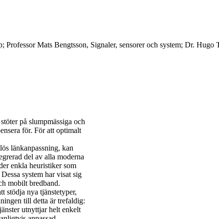
p; Professor Mats Bengtsson, Signaler, sensorer och system; Dr. Hugo 
 stöter på slumpmässiga och
nsera för. För att optimalt
dlös länkanpassning, kan
ntegrerad del av alla moderna
er enkla heuristiker som
 Dessa system har visat sig
och mobilt bredband.
t stödja nya tjänstetyper,
ngen till detta är trefaldig:
änster utnyttjar helt enkelt
 vanligtvis anpassad