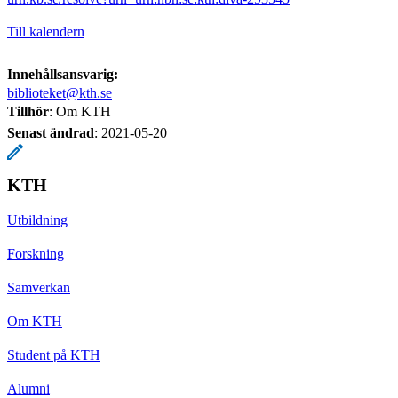
Till kalendern
Innehållsansvarig:
biblioteket@kth.se
Tillhör
: Om KTH
Senast ändrad
:
2021-05-20
KTH
Utbildning
Forskning
Samverkan
Om KTH
Student på KTH
Alumni