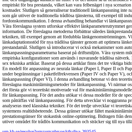
empiriskt för bra prestanda, vilket kan vara felbenäget i nya scenarion
kostnader. Slutligen så generaliserar traditionell länkanpassning inte nat
som går utöver de traditionella trådlösa tjänsterna, till exempel till indu
fordonskommunikation. I denna avhandling behandlar vi länkanpassn
Våra föreslagna system utforskar effektivt länkparameterutrymmet geno
information. De föreslagna metoderna förbättrar således länkprestand
tekniken, till exempel genom att fördubbla länkgenomströmningen. Vi
länkadaptationsstöd för nya trådlösa tjänster genom att optimera län
prestandamål. Slutligen så introducerar vi också mekanismer som auto
länkanpassningsparametrarna baserat på driftsmiljön. Våra system mi
empiriska konfigurationer som används i nuvarande trådlösa nätverk.
sex tekniska artiklar. Baserat på dessa artiklar finns det tre viktiga bi
En modell för anpassning av neurala länkar (Paper I, Paper II och Pap
under begränsningar i paketfelfrekvensen (Paper IV och Paper V), oc
länkanpassning (Paper VI). I denna avhandling betonar vi den teoreti
föreslagna maskininlärningsmetoder för länkanpassning. Vi närmar oss 
det första gör vi teoretiskt motiverade val för maskininlärningsmodell
för länkanpassning. För det andra utökar vi dessa modeller för de spe
som påträffas vid länkanpassning. För detta utvecklar vi noggranna 
analyseras med klassiska tekniker. För det tredje utvecklar vi teoretisk
systemens realtidsbeteende. Dessa gränser utökar fältet maskininlärnin
prestationsgränser för stokastisk online-optimering. Bidragen från den
utöver området för trådlös kommunikation och sträcker sig till nya t
urn.kb.se/resolve?urn=urn:nbn:se:kth:diva-293545