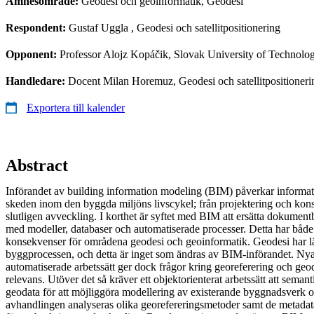
Ämnesområde:
Geodesi och geoinformatik, Geodesi
Respondent:
Gustaf Uggla
, Geodesi och satellitpositionering
Opponent:
Professor Alojz Kopáčik, Slovak University of Technolo
Handledare:
Docent Milan Horemuz, Geodesi och satellitpositionerin
Exportera till kalender
Abstract
Införandet av building information modeling (BIM) påverkar informati
skeden inom den byggda miljöns livscykel; från projektering och konst
slutligen avveckling. I korthet är syftet med BIM att ersätta dokume
med modeller, databaser och automatiserade processer. Detta har både 
konsekvenser för områdena geodesi och geoinformatik. Geodesi har lä
byggprocessen, och detta är inget som ändras av BIM-införandet. Ny
automatiserade arbetssätt ger dock frågor kring georeferering och geo
relevans. Utöver det så kräver ett objektorienterat arbetssätt att seman
geodata för att möjliggöra modellering av existerande byggnadsverk o
avhandlingen analyseras olika georefereringsmetoder samt de metadat