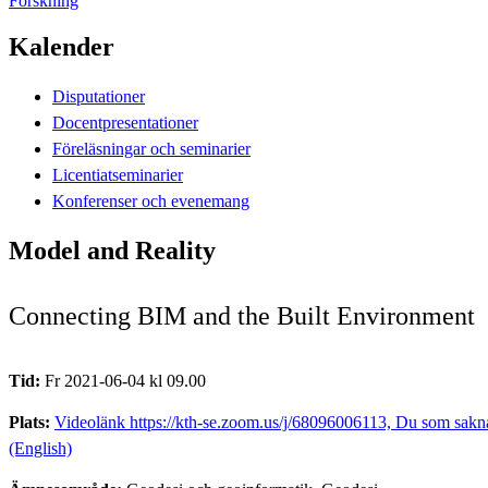
Forskning
Kalender
Disputationer
Docentpresentationer
Föreläsningar och seminarier
Licentiatseminarier
Konferenser och evenemang
Model and Reality
Connecting BIM and the Built Environment
Tid:
Fr 2021-06-04 kl 09.00
Plats:
Videolänk https://kth-se.zoom.us/j/68096006113, Du som sakna
(English)