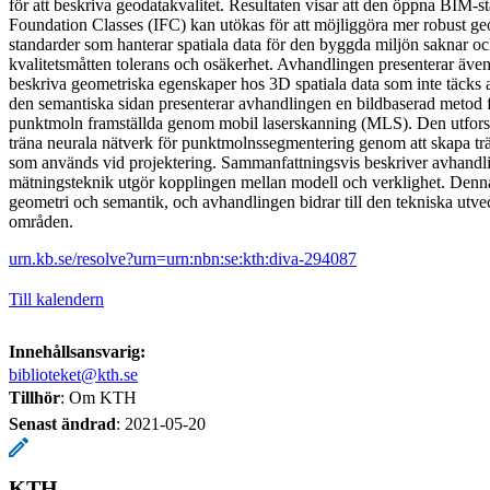
för att beskriva geodatakvalitet. Resultaten visar att den öppna BIM-s
Foundation Classes (IFC) kan utökas för att möjliggöra mer robust geor
standarder som hanterar spatiala data för den byggda miljön saknar ock
kvalitetsmåtten tolerans och osäkerhet. Avhandlingen presenterar äve
beskriva geometriska egenskaper hos 3D spatiala data som inte täcks a
den semantiska sidan presenterar avhandlingen en bildbaserad metod 
punktmoln framställda genom mobil laserskanning (MLS). Den utforsk
träna neurala nätverk för punktmolnssegmentering genom att skapa tr
som används vid projektering. Sammanfattningsvis beskriver avhandl
mätningsteknik utgör kopplingen mellan modell och verklighet. Denn
geometri och semantik, och avhandlingen bidrar till den tekniska utv
områden.
urn.kb.se/resolve?urn=urn:nbn:se:kth:diva-294087
Till kalendern
Innehållsansvarig:
biblioteket@kth.se
Tillhör
: Om KTH
Senast ändrad
:
2021-05-20
KTH