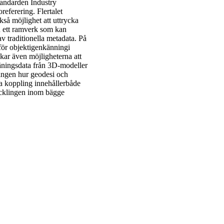
tandarden Industry
eferering. Flertalet
så möjlighet att uttrycka
n ett ramverk som kan
v traditionella metadata. På
för objektigenkänningi
ar även möjligheterna att
äningsdata från 3D-modeller
ingen hur geodesi och
a koppling innehållerbåde
ecklingen inom bägge