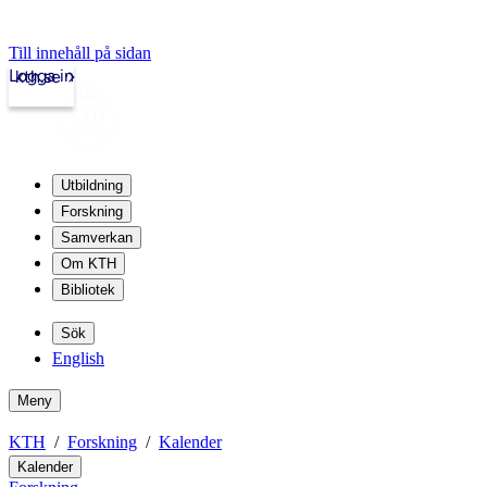
Till innehåll på sidan
Logga in
kth.se
Utbildning
Forskning
Samverkan
Om KTH
Bibliotek
Sök
English
Meny
KTH
Forskning
Kalender
Kalender