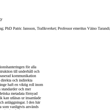
gy
g; PhD Patric Jansson, Trafikverket; Professor emeritus Väino Tarandi
onshanteringen för alla
ruktion till underhåll och
ntbaserad kommunikation
direkta och indirekta
nge haft en viktig roll inom
a standarder och mer
detiska metadata förnyad
tik kan utläsas ur insamlade
ch anläggningar. I den här
a som vanligtvis används