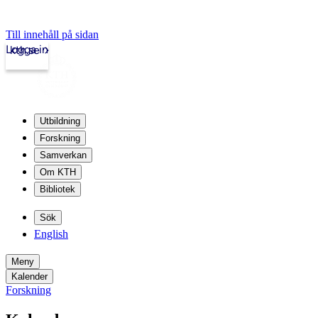
Till innehåll på sidan
Logga in
kth.se
Utbildning
Forskning
Samverkan
Om KTH
Bibliotek
Sök
English
Meny
Kalender
Forskning