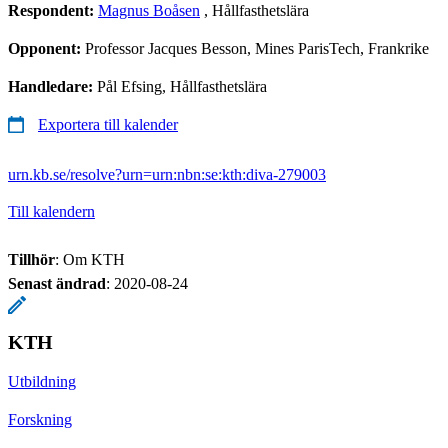
Respondent:
Magnus Boåsen
, Hållfasthetslära
Opponent:
Professor Jacques Besson, Mines ParisTech, Frankrike
Handledare:
Pål Efsing, Hållfasthetslära
Exportera till kalender
urn.kb.se/resolve?urn=urn:nbn:se:kth:diva-279003
Till kalendern
Tillhör
: Om KTH
Senast ändrad
:
2020-08-24
KTH
Utbildning
Forskning