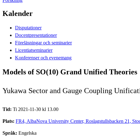
Forskning
Kalender
Disputationer
Docentpresentationer
Föreläsningar och seminarier
Licentiatseminarier
Konferenser och evenemang
Models of SO(10) Grand Unified Theories
Yukawa Sector and Gauge Coupling Unificat
Tid:
Ti 2021-11-30 kl 13.00
Plats:
FR4, AlbaNova University Center, Roslagstullsbacken 21, St
Språk:
Engelska