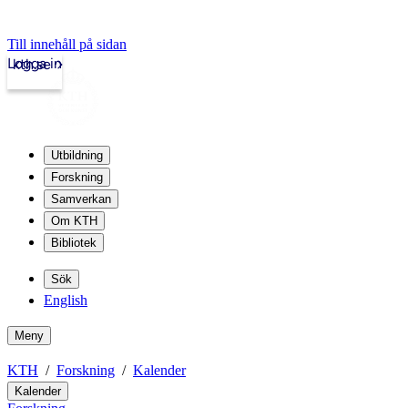
Till innehåll på sidan
Logga in
kth.se
Utbildning
Forskning
Samverkan
Om KTH
Bibliotek
Sök
English
Meny
KTH
Forskning
Kalender
Kalender