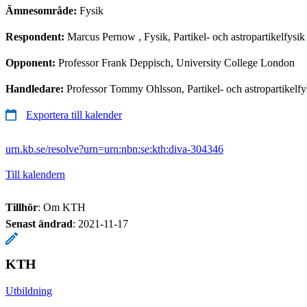
Ämnesområde:
Fysik
Respondent:
Marcus Pernow
, Fysik, Partikel- och astropartikelfysik
Opponent:
Professor Frank Deppisch, University College London
Handledare:
Professor Tommy Ohlsson, Partikel- och astropartikelfy
Exportera till kalender
urn.kb.se/resolve?urn=urn:nbn:se:kth:diva-304346
Till kalendern
Tillhör
: Om KTH
Senast ändrad
:
2021-11-17
KTH
Utbildning