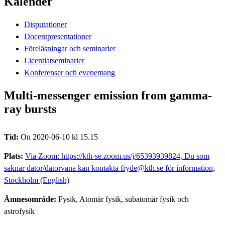
Kalender
Disputationer
Docentpresentationer
Föreläsningar och seminarier
Licentiatseminarier
Konferenser och evenemang
Multi-messenger emission from gamma-
ray bursts
Tid:
On 2020-06-10 kl 15.15
Plats:
Via Zoom: https://kth-se.zoom.us/j/65393939824, Du som
saknar dator/datorvana kan kontakta fryde@kth.se för information,
Stockholm (English)
Ämnesområde:
Fysik, Atomär fysik, subatomär fysik och
astrofysik