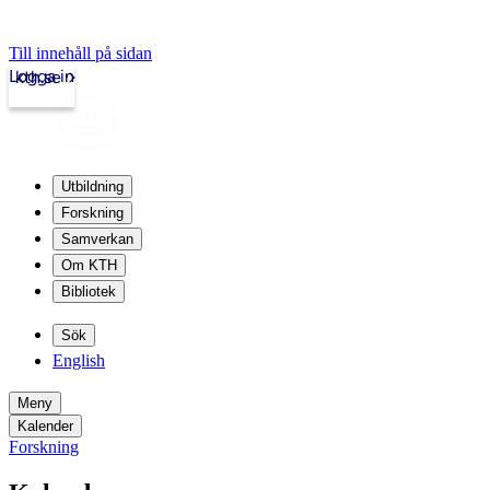
Till innehåll på sidan
Logga in
kth.se
Utbildning
Forskning
Samverkan
Om KTH
Bibliotek
Sök
English
Meny
Kalender
Forskning