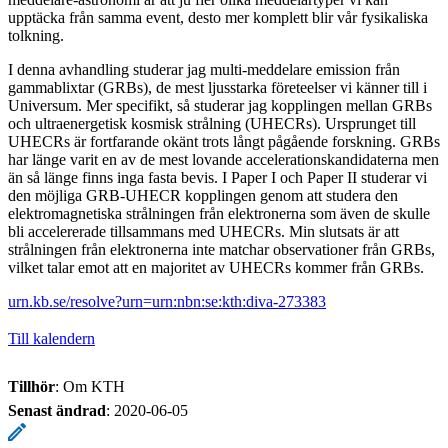
upptäcka från samma event, desto mer komplett blir vår fysikaliska
tolkning.
I denna avhandling studerar jag multi-meddelare emission från
gammablixtar (GRBs), de mest ljusstarka företeelser vi känner till i
Universum. Mer specifikt, så studerar jag kopplingen mellan GRBs
och ultraenergetisk kosmisk strålning (UHECRs). Ursprunget till
UHECRs är fortfarande okänt trots långt pågående forskning. GRBs
har länge varit en av de mest lovande accelerationskandidaterna men
än så länge finns inga fasta bevis. I Paper I och Paper II studerar vi
den möjliga GRB-UHECR kopplingen genom att studera den
elektromagnetiska strålningen från elektronerna som även de skulle
bli accelererade tillsammans med UHECRs. Min slutsats är att
strålningen från elektronerna inte matchar observationer från GRBs,
vilket talar emot att en majoritet av UHECRs kommer från GRBs.
urn.kb.se/resolve?urn=urn:nbn:se:kth:diva-273383
Till kalendern
Tillhör
: Om KTH
Senast ändrad
:
2020-06-05