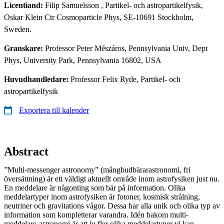
Licentiand:
Filip Samuelsson
, Partikel- och astropartikelfysik,
Oskar Klein Ctr Cosmoparticle Phys, SE-10691 Stockholm,
Sweden.
Granskare:
Professor Peter Mészáros, Pennsylvania Univ, Dept
Phys, University Park, Pennsylvania 16802, USA
Huvudhandledare:
Professor Felix Ryde, Partikel- och
astropartikelfysik
Exportera till kalender
Abstract
”Multi-messenger astronomy” (mångbudbärarastronomi, fri
översättning) är ett väldigt aktuellt område inom astrofysiken just nu.
En meddelare är någonting som bär på information. Olika
meddelartyper inom astrofysiken är fotoner, kosmisk strålning,
neutriner och gravitations vågor. Dessa har alla unik och olika typ av
information som kompletterar varandra. Idén bakom multi-
meddelare-astronomi är att ju fler olika meddelartyper vi kan