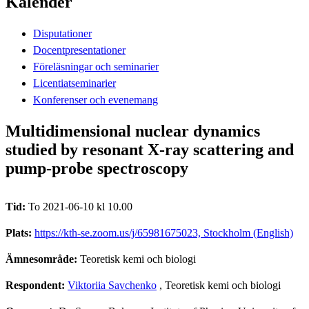
Kalender
Disputationer
Docentpresentationer
Föreläsningar och seminarier
Licentiatseminarier
Konferenser och evenemang
Multidimensional nuclear dynamics
studied by resonant X-ray scattering and
pump-probe spectroscopy
Tid:
To 2021-06-10 kl 10.00
Plats:
https://kth-se.zoom.us/j/65981675023, Stockholm (English)
Ämnesområde:
Teoretisk kemi och biologi
Respondent:
Viktoriia Savchenko
, Teoretisk kemi och biologi