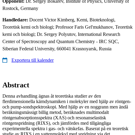
Opponent:
Dr. Sergey Bokarev, Institute of Physics, University of
Rostock, Germany
Handledare:
Docent Victor Kimberg, Kemi, Bioteknologi,
Teoretisk kemi och biologi; Professor Faris Gel'mukhanov, Teoretisk
kemi och biologi; Dr. Sergey Polyutov, International Research
Center of Spectroscopy and Quantum Chemistry - IRC SQC,
Siberian Federal University, 660041 Krasnoyarsk, Russia
Exportera till kalender
Abstract
Denna avhandling ägnas åt teoretiska studier av den
flerdimensionella kärndynamiken i molekyler med hjälp av röntgen-
och pump-sondspektroskopi. Med hjälp av en noggrann men ändå
beräkningsmässigt billig metod, beräknades multimodalt
röntgenabsorptionsspektra (XAS) och resonanselastisk
röntgenspridning (RIXS), och jämfördes med tillgängliga
experimentella spektra i gas- och vätskefas. Baserat på en teoretisk
studie av RIXS i en vattenmolekyl med spridning via det