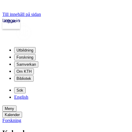
Till innehåll på sidan
Logga in
kth.se
Utbildning
Forskning
Samverkan
Om KTH
Bibliotek
Sök
English
Meny
Kalender
Forskning