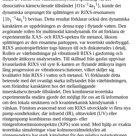
−1
1
dissociativa kärnexciterade tillståndet ∣O1s
4a
⟩, kunde det
1
dynamiska ursprunget för splittringen av RIXS-resonansen
−1
1
∣1b
4a
⟩ bevisas. Detta resultat förklarar också den dynamiska
1
1
karaktären av uppdelningen av denna topp i flytande vatten. Den
avgörande rollen för multimodal kärndynamik för att förklara de
experimentella XAS- och RIXS-spektra för metanol, liksom
splittringen av den ensamma partoppen, var teoretiskt underbyggd.
RIXS anisotropieffekter togs hänsyn till och diskuterades i detalj.
Rollen av vätebindningar på vibrationell RIXS i gasformig och
flytande ättiksyra analyserades. Till skillnad från gasfas uppvisar
kvasielastisk RIXS vid syre K-kanten av flytande ättiksyra ingen
lång progression av vibrationsexcitationer, vilket skiljer sig
kvalitativt från RIXS i vatten och metanol. Vi förklarade detta
beteende med det ovanligt starka inflytandet från vätebindningen,
som förändrar karaktären hos det mellanliggande
innerskalsexciterade tillståndet. Den kombinerat teoretiska
experimentella studien gjorde det möjligt för oss att få information
om den lokala strukturen och kvantmekanisk kärndynamik i
vätskan. Förutom avancerad teori om RIXS utvecklade vi flera nya
pump-sondtekniker, där infraröd (IR), ultraviolett (UV) eller
röntgenpump kombineras med röntgen- eller
röntgenfotoemissionsspektra (XPS) som sond. Med hjälp av exakta
teoretiska simuleringar visar kolmonoxidmolekylen att
röntgenspektra har stark känslighet för den relativa polarisationen