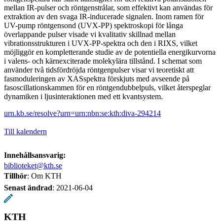
mellan IR-pulser och röntgenstrålar, som effektivt kan användas för
extraktion av den svaga IR-inducerade signalen. Inom ramen för
UV-pump röntgensond (UVX-PP) spektroskopi för långa
överlappande pulser visade vi kvalitativ skillnad mellan
vibrationsstrukturen i UVX-PP-spektra och den i RIXS, vilket
möjliggör en kompletterande studie av de potentiella energikurvorna
i valens- och kärnexciterade molekylära tillstånd. I schemat som
använder två tidsfördröjda röntgenpulser visar vi teoretiskt att
fasmoduleringen av XASspektra förskjuts med avseende på
fasoscillationskammen för en röntgendubbelpuls, vilket återspeglar
dynamiken i ljusinteraktionen med ett kvantsystem.
urn.kb.se/resolve?urn=urn:nbn:se:kth:diva-294214
Till kalendern
Innehållsansvarig:
biblioteket@kth.se
Tillhör
: Om KTH
Senast ändrad
:
2021-06-04
KTH