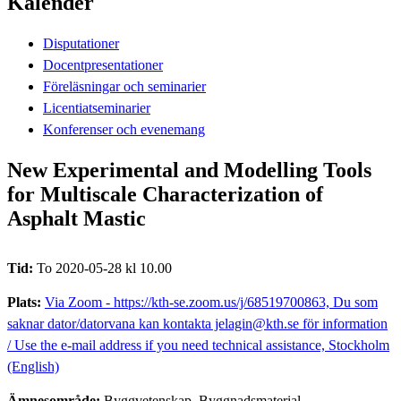
Kalender
Disputationer
Docentpresentationer
Föreläsningar och seminarier
Licentiatseminarier
Konferenser och evenemang
New Experimental and Modelling Tools
for Multiscale Characterization of
Asphalt Mastic
Tid:
To 2020-05-28 kl 10.00
Plats:
Via Zoom - https://kth-se.zoom.us/j/68519700863, Du som
saknar dator/datorvana kan kontakta jelagin@kth.se för information
/ Use the e-mail address if you need technical assistance, Stockholm
(English)
Ämnesområde:
Byggvetenskap, Byggnadsmaterial