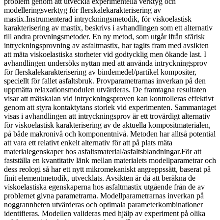
problem genom att utveckla experimentella verktyg och
modelleringsverktyg för flerskalekarakterisering av
mastix.Instrumenterad intryckningsmetodik, för viskoelastisk
karakterisering av mastix, beskrivs i avhandlingen som ett alternativ
till andra provningsmetoder. En ny metod, som utgår ifrån sfärisk
intryckningsprovning av asfaltmastix, har tagits fram med avsikten
att mäta viskoelastiska storheter vid godtycklig men ökande last. I
avhandlingen undersöks nyttan med att använda intryckningsprov
för flerskalekarakterisering av bindemedel/partikel kompositer,
speciellt för fallet asfaltsbruk. Provparametrarnas inverkan på den
uppmätta relaxationsmodulen utvärderas. De framtagna resultaten
visar att mätskalan vid intryckningsproven kan kontrolleras effektivt
genom att styra kontaktytans storlek vid experimenten. Sammantaget
visas i avhandlingen att intryckningsprov är ett trovärdigt alternativ
för viskoelastisk karakterisering av de aktuella kompositmaterialen,
på både makronivå och komponentnivå. Metoden har alltså potential
att vara ett relativt enkelt alternativ för att på plats mäta
materialegenskaper hos asfaltsmaterial/asfaltsblandningar.För att
fastställa en kvantitativ länk mellan materialets modellparametrar och
dess reologi så har ett nytt mikromekaniskt angreppssätt, baserat på
finit elementmetodik, utvecklats. Avsikten är då att beräkna de
viskoelastiska egenskaperna hos asfaltmastix utgående från de av
problemet givna parametrarna. Modellparametrarnas inverkan på
noggrannheten utvärderas och optimala parameterkombinationer
identifieras. Modellen valideras med hjälp av experiment på olika