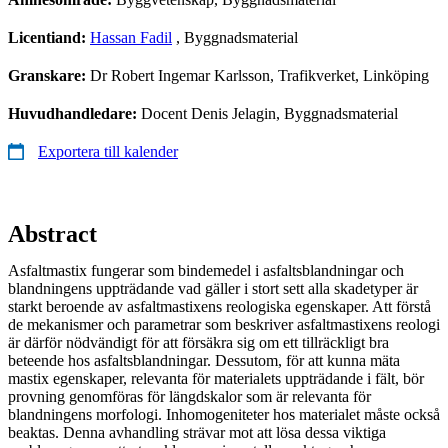
Licentiand:
Hassan Fadil
, Byggnadsmaterial
Granskare:
Dr Robert Ingemar Karlsson, Trafikverket, Linköping
Huvudhandledare:
Docent Denis Jelagin, Byggnadsmaterial
Exportera till kalender
Abstract
Asfaltmastix fungerar som bindemedel i asfaltsblandningar och
blandningens uppträdande vad gäller i stort sett alla skadetyper är
starkt beroende av asfaltmastixens reologiska egenskaper. Att förstå
de mekanismer och parametrar som beskriver asfaltmastixens reologi
är därför nödvändigt för att försäkra sig om ett tillräckligt bra
beteende hos asfaltsblandningar. Dessutom, för att kunna mäta
mastix egenskaper, relevanta för materialets uppträdande i fält, bör
provning genomföras för längdskalor som är relevanta för
blandningens morfologi. Inhomogeniteter hos materialet måste också
beaktas. Denna avhandling strävar mot att lösa dessa viktiga