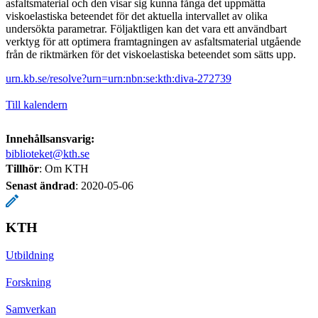
asfaltsmaterial och den visar sig kunna fånga det uppmätta
viskoelastiska beteendet för det aktuella intervallet av olika
undersökta parametrar. Följaktligen kan det vara ett användbart
verktyg för att optimera framtagningen av asfaltsmaterial utgående
från de riktmärken för det viskoelastiska beteendet som sätts upp.
urn.kb.se/resolve?urn=urn:nbn:se:kth:diva-272739
Till kalendern
Innehållsansvarig:
biblioteket@kth.se
Tillhör
: Om KTH
Senast ändrad
:
2020-05-06
KTH
Utbildning
Forskning
Samverkan