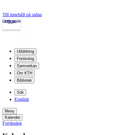
Till innehåll på sidan
Logga in
kth.se
Utbildning
Forskning
Samverkan
Om KTH
Bibliotek
Sök
English
Meny
Kalender
Forskning