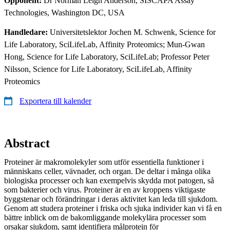
Opponent:
Dr Norman Leigh Anderson, SISCAPA Assay
Technologies, Washington DC, USA
Handledare:
Universitetslektor Jochen M. Schwenk, Science for
Life Laboratory, SciLifeLab, Affinity Proteomics; Mun-Gwan
Hong, Science for Life Laboratory, SciLifeLab; Professor Peter
Nilsson, Science for Life Laboratory, SciLifeLab, Affinity
Proteomics
Exportera till kalender
Abstract
Proteiner är makromolekyler som utför essentiella funktioner i
människans celler, vävnader, och organ. De deltar i många olika
biologiska processer och kan exempelvis skydda mot patogen, så
som bakterier och virus. Proteiner är en av kroppens viktigaste
byggstenar och förändringar i deras aktivitet kan leda till sjukdom.
Genom att studera proteiner i friska och sjuka individer kan vi få en
bättre inblick om de bakomliggande molekylära processer som
orsakar sjukdom, samt identifiera målprotein för