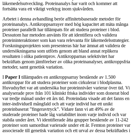
läkemedelsutveckling. Proteinanalys har varit och kommer att
fortsätta vara ett viktigt verktyg inom sjukvården.
Arbetet i denna avhandling berör affinitetsbaserade metoder för
proteinanalys. Antikroppsarrayer med hög kapacitet att mäta många
proteiner parallellt har tillämpats för att studera proteiner i blod.
Dessutom har metoden använts för att identifiera och validera
proteininteraktioner som kan vara relevanta för läkemedelsstrategier.
Forskningsprojekten som presenteras här har ämnat att validera de
undersökningarna som utförts genom att bland annat replikera
resultaten i olika patientprov. Antikropparnas selektivitet har
bekräftats genom jämförelser av olika proteinanalyser, antikroppsfria
metoder, samt genetisk variation.
I
Paper I
tillämpades en antikroppsarray bestående av 1.500
antikroppar för att studera proteiner som cirkulerar i blodplasma.
Huvudsyftet var att undersöka hur proteinnivåer varierar över tid. Vi
analyserade prov från 101 kliniskt friska individer som donerat blod
var tredje månad under ett års tid. Proteindata visade att det fanns en
inter-individuell mångfald och att varje individ har ett unikt
proteinbaserat ”fingeravtryck”. Vidare fann vi att 49% av de
studerade proteiner hade låg variabilitet inom varje individ och var
stabila under året. Vi identifierade åtta grupper bestående av 11-242
proteiner som samordnat varierade under ett år. Femton proteiner var
associerade till genetisk variation och ett urval av dessa bekräftades i