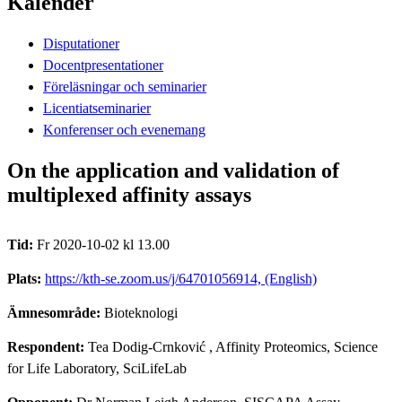
Kalender
Disputationer
Docentpresentationer
Föreläsningar och seminarier
Licentiatseminarier
Konferenser och evenemang
On the application and validation of
multiplexed affinity assays
Tid:
Fr 2020-10-02 kl 13.00
Plats:
https://kth-se.zoom.us/j/64701056914, (English)
Ämnesområde:
Bioteknologi
Respondent:
Tea Dodig-Crnković
, Affinity Proteomics, Science
for Life Laboratory, SciLifeLab