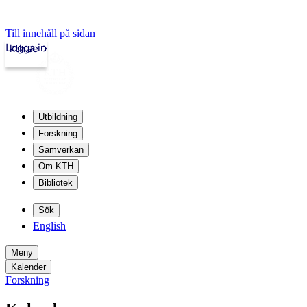
Till innehåll på sidan
Logga in
kth.se
Utbildning
Forskning
Samverkan
Om KTH
Bibliotek
Sök
English
Meny
Kalender
Forskning