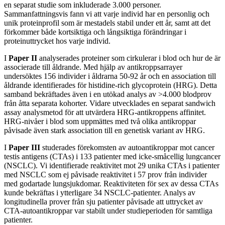
en separat studie som inkluderade 3.000 personer.
Sammanfattningsvis fann vi att varje individ har en personlig och
unik proteinprofil som är mestadels stabil under ett år, samt att det
förkommer både kortsiktiga och långsiktiga förändringar i
proteinuttrycket hos varje individ.
I
Paper II
analyserades proteiner som cirkulerar i blod och hur de är
associerade till åldrande. Med hjälp av antikroppsarrayer
undersöktes 156 individer i åldrarna 50-92 år och en association till
åldrande identifierades för histidine-rich glycoprotein (HRG). Detta
samband bekräftades även i en utökad analys av >4.000 blodprov
från åtta separata kohorter. Vidare utvecklades en separat sandwich
assay analysmetod för att utvärdera HRG-antikroppens affinitet.
HRG-nivåer i blod som uppmättes med två olika antikroppar
påvisade även stark association till en genetisk variant av HRG.
I
Paper III
studerades förekomsten av autoantikroppar mot cancer
testis antigens (CTAs) i 133 patienter med icke-småcellig lungcancer
(NSCLC). Vi identifierade reaktivitet mot 29 unika CTAs i patienter
med NSCLC som ej påvisade reaktivitet i 57 prov från individer
med godartade lungsjukdomar. Reaktiviteten för sex av dessa CTAs
kunde bekräftas i ytterligare 34 NSCLC-patienter. Analys av
longitudinella prover från sju patienter påvisade att uttrycket av
CTA-autoantikroppar var stabilt under studieperioden för samtliga
patienter.