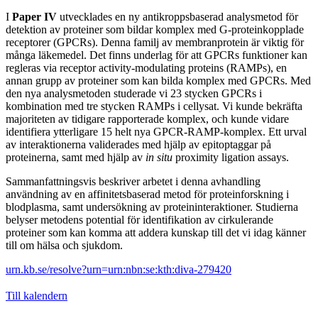
I
Paper IV
utvecklades en ny antikroppsbaserad analysmetod för
detektion av proteiner som bildar komplex med G-proteinkopplade
receptorer (GPCRs). Denna familj av membranprotein är viktig för
många läkemedel. Det finns underlag för att GPCRs funktioner kan
regleras via receptor activity-modulating proteins (RAMPs), en
annan grupp av proteiner som kan bilda komplex med GPCRs. Med
den nya analysmetoden studerade vi 23 stycken GPCRs i
kombination med tre stycken RAMPs i cellysat. Vi kunde bekräfta
majoriteten av tidigare rapporterade komplex, och kunde vidare
identifiera ytterligare 15 helt nya GPCR-RAMP-komplex. Ett urval
av interaktionerna validerades med hjälp av epitoptaggar på
proteinerna, samt med hjälp av
in situ
proximity ligation assays.
Sammanfattningsvis beskriver arbetet i denna avhandling
användning av en affinitetsbaserad metod för proteinforskning i
blodplasma, samt undersökning av proteininteraktioner. Studierna
belyser metodens potential för identifikation av cirkulerande
proteiner som kan komma att addera kunskap till det vi idag känner
till om hälsa och sjukdom.
urn.kb.se/resolve?urn=urn:nbn:se:kth:diva-279420
Till kalendern