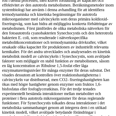
roll i denna processen, men kräver förbättring av kapacitet och
effektivitet av den autotrofa metabolismen. Beräkningsmetoder inom
systembiologi har använts i denna avhandling för att identifiera
termodynamiska och kinetiska begränsningar för autotrofa
mikroorganismer med calvincykeln som deras primära koldioxid-
fixeringsväg, som kan bidra att möjliggöra konkreta förbättringar av
metabolismen. Först jämfördes de olika metaboliska nätverken för
den fotoautotrofa cyanobakterien Synechocystis och den heterotrofa
bakterien E. coli, som resulterade i nätverksspecifika
metabolitkoncentrationer och termodynamiska drivkrafter, vilket
orsakade olika kapacitet för produktionen av industriellt relevanta
kemikalier. För det andra utvecklades och analyserades en kinetisk
metabolisk modell av calvincykeln i Synechocystis, som avslöjade
faktorer som möjliggör en stabil funktion av metabolismen, såsom
en låg koncentration av Ribulose 1,5-fosfat eller låga
enzymsatureringsnivåer för många enzymer för deras substrat. Det
visades dessutom att kontrollen över reaktionshastigheterna i
calvincykeln var distribuerad, men CO2- fixeringshastigheten kan
ökas med högre hastigheter genom enzymer som fruktos 1,6-
bisfosfatas eller fosfoglyceratkinas. För det tredje testades
experimentellt bestämda interaktioner mellan metaboliter och
proteiner i flera autotrofa mikroorganismer för deras reglerande
funktioner. För Synechocystis tolkades dessa interaktioner i det
metaboliska sammanhanget genom att integrera dem i en utökad
kinetisk modell, vilket avslöjade betydande förändringar i