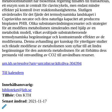
metabolomstabilitet när biokemisk reglering tillsattes till transketolas,
ett enzym som är centralt för clavincykeln, men endast mindre
effekter på kontroll över reaktionshastigheterna. Slutligen
utvärderades för det fjärde det termodynamiska landskapet i
Cupriavidus necator och dess naturliga kapacitet att producera
bioplasten PHB. Olika substratanvändningsscenarier och strategier
för att modifiera metabolismen simulerades med hjälp av en
metabolisk modell, vilket avslöjade substratoberoende
termodynamiska begränsningar och kontrasterande effekter av de
modifierarna. Denna avhandling ger kunskap för ytterligare studier
och riktade modifierar av metabolismen som syftar till att lindra
begränsningar för den autotrofa metabolismen för att förbättra dess
prestanda vid omvandling av CO2 till användbara resurser.
urn.kb.se/resolve?urn=urn:nbn:se:kth:diva-304394
Till kalendern
Innehållsansvarig:
biblioteket@kth.se
Tillhör
: Om KTH
Senast ändrad
:
2021-11-17