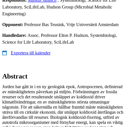
Respondent:
Markus Janasch
, Systembiologi, Science for Life
Laboratory, SciLifeLab, Hudson Group (Microbial Metabolic
Engineering)
Opponent:
Professor Bas Teusink, Vrije Universiteit Amsterdam
Handledare:
Assoc. Professor Elton P. Hudson, Systembiologi,
Science for Life Laboratory, SciLifeLab
Exportera till kalender
Abstract
Jorden har gått in i en ny geologisk epok, Antropocenen, definierad
av mänsklighetens påverkan på miljön. Förbränningen av fossila
resurser och det resulterande utsläppet av koldioxid driver
klimatförändringar, en av mänsklighetens största utmaningar
någonsin. För att säkerställa en hållbar framtid måste mänskligheten
sträva till en cirkulär ekonomi, där utsläppt koldioxid återfångas och
återförvandlas till resurser. Biologisk koldioxid-fixering, utförd av
autotrofa mikroorganismer med förnybar energi, kan spela en viktig