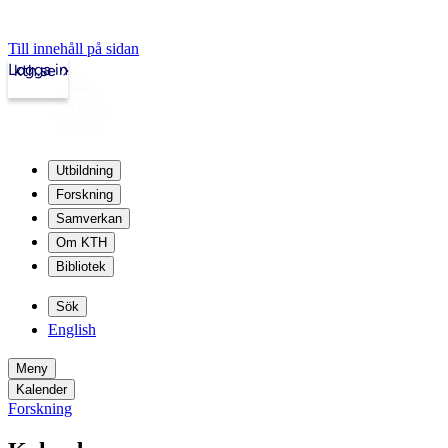
Till innehåll på sidan
Logga in
kth.se
Utbildning
Forskning
Samverkan
Om KTH
Bibliotek
Sök
English
Meny
Kalender
Forskning