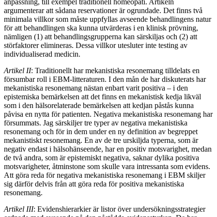
anpassning, till exempel traditionell homeopati. Artikeln
argumenterar att sådana reservationer är ogrundade. Det finns två
minimala villkor som måste uppfyllas avseende behandlingens natur
för att behandlingen ska kunna utvärderas i en klinisk prövning,
nämligen (1) att behandlingsgrupperna kan särskiljas och (2) att
störfaktorer elimineras. Dessa villkor utesluter inte testing av
individualiserad medicin.
Artikel II
: Traditionellt har mekanistiska resonemang tilldelats en
försumbar roll i EBM-litteraturen. I den mån de har diskuterats har
mekanistiska resonemang nästan enbart varit positiva – i den
epistemiska bemärkelsen att det finns en mekanistisk kedja likväl
som i den hälsorelaterade bemärkelsen att kedjan påstås kunna
påvisa en nytta för patienten. Negativa mekanistiska resonemang har
försummats. Jag särskiljer tre typer av negativa mekanistiska
resonemang och för in dem under en ny definition av begreppet
mekanistiskt resonemang. En av de tre urskiljda typerna, som är
negativ endast i hälsohänseende, har en positiv motsvarighet, medan
de två andra, som är epistemiskt negativa, saknar dylika positiva
motsvarigheter, åtminstone som skulle vara intressanta som evidens.
Att göra reda för negativa mekanistiska resonemang i EBM skiljer
sig därför delvis från att göra reda för positiva mekanistiska
resonemang.
Artikel III
: Evidenshierarkier är listor över undersökningsstrategier