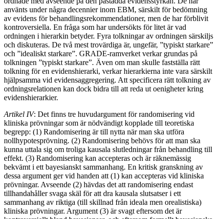
ordnade med avseende på den påstådda evidensstyrkan. De har
använts under några decennier inom EBM, särskilt för bedömning
av evidens för behandlingsrekommendationer, men de har förblivit
kontroversiella. En fråga som har undersökts för litet är vad
ordningen i hierarkin betyder. Fyra tolkningar av ordningen särskiljs
och diskuteras. De två mest trovärdiga är, ungefär, ”typiskt starkare”
och ”idealiskt starkare”. GRADE-ramverket verkar grundas på
tolkningen ”typiskt starkare”. Även om man skulle fastställa rätt
tolkning för en evidenshierarki, verkar hierarkierna inte vara särskilt
hjälpsamma vid evidensaggregering. Att specificera rätt tolkning av
ordningsrelationen kan dock bidra till att reda ut oenigheter kring
evidenshierarkier.
Artikel IV
: Det finns tre huvudargument för randomisering vid
kliniska prövningar som är nödvändigt kopplade till teoretiska
begrepp: (1) Randomisering är till nytta när man ska utföra
nollhypotesprövning. (2) Randomisering behövs för att man ska
kunna uttala sig om troliga kausala slutledningar från behandling till
effekt. (3) Randomisering kan accepteras och är räknemässig
bekvämt i ett bayesianskt sammanhang. En kritisk granskning av
dessa argument ger vid handen att (1) kan accepteras vid kliniska
prövningar. Avseende (2) hävdas det att randomisering endast
tillhandahåller svaga skäl för att dra kausala slutsatser i ett
sammanhang av riktiga (till skillnad från ideala men orealistiska)
kliniska prövningar. Argument (3) är svagt eftersom det är