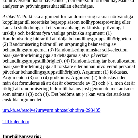
kontroversiellt bland bayesianser, och eftersom formellt bayesianska
analyser av prövningsresultat sällan efterfrågas.
Artikel V
: Praktiska argument för randomisering saknar nödvändiga
kopplingar till teoretiska begrepp såsom nollhypotesprövning eller
kausala slutledningar. I ett sammanhang av kliniska prövningat
urskiljs och bedöms fyra vanliga praktiska argument: (1)
Randomisering bidrar till att dölja behandlingsgruppstillhörigheten.
(2) Randomisering bidrar till en ursprunglig balansering av
behandlingsgrupperna. (3) Randomisering minskar self-selection
bias (snedfördelning pga att deltagarna själva påverkar
behandlingsgruppstillhörighet). (4) Randomisering tar bort allocation
bias (snedfördelning pga att forskare eller annan involverad personal
påverkar behandlingsgruppstillhörighet). Argument (1) förkastas.
Argumenten (3) och (4) godkänns. Argument (2) förkastas i den
mån det formuleras så att det är oberoende av (3) och (4), men det är
riktigt att randomisering bidrar till balans just genom de mekanismer
som nämns i (3) och (4). Det bedöms att (4) kan vara det starkaste
enskilda argumentet.
urn.kb.se/resolve?urn=urn:nbn:se:kth:diva-293435
Till kalendern
Innehållsansvarig: