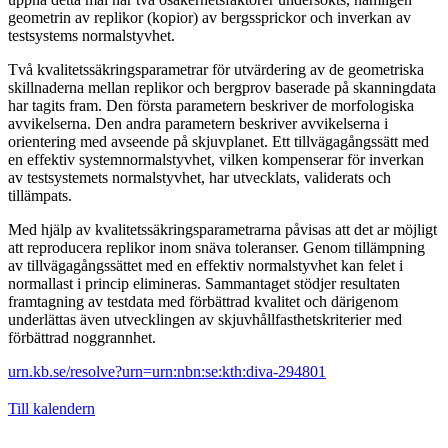
geometrin av replikor (kopior) av bergssprickor och inverkan av
testsystems normalstyvhet.
Två kvalitetssäkringsparametrar för utvärdering av de geometriska
skillnaderna mellan replikor och bergprov baserade på skanningdata
har tagits fram. Den första parametern beskriver de morfologiska
avvikelserna. Den andra parametern beskriver avvikelserna i
orientering med avseende på skjuvplanet. Ett tillvägagångssätt med
en effektiv systemnormalstyvhet, vilken kompenserar för inverkan
av testsystemets normalstyvhet, har utvecklats, validerats och
tillämpats.
Med hjälp av kvalitetssäkringsparametrarna påvisas att det ar möjligt
att reproducera replikor inom snäva toleranser. Genom tillämpning
av tillvägagångssättet med en effektiv normalstyvhet kan felet i
normallast i princip elimineras. Sammantaget stödjer resultaten
framtagning av testdata med förbättrad kvalitet och därigenom
underlättas även utvecklingen av skjuvhållfasthetskriterier med
förbättrad noggrannhet.
urn.kb.se/resolve?urn=urn:nbn:se:kth:diva-294801
Till kalendern