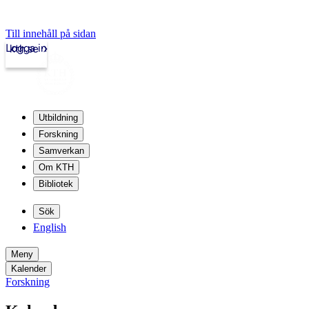
Till innehåll på sidan
Logga in
kth.se
Utbildning
Forskning
Samverkan
Om KTH
Bibliotek
Sök
English
Meny
Kalender
Forskning