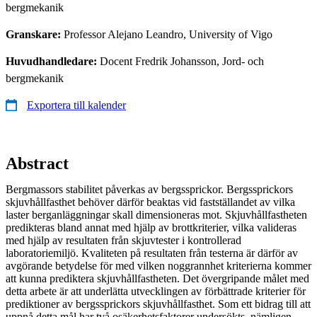
bergmekanik
Granskare:
Professor Alejano Leandro, University of Vigo
Huvudhandledare:
Docent Fredrik Johansson, Jord- och
bergmekanik
Exportera till kalender
Abstract
Bergmassors stabilitet påverkas av bergssprickor. Bergssprickors
skjuvhållfasthet behöver därför beaktas vid fastställandet av vilka
laster berganläggningar skall dimensioneras mot. Skjuvhållfastheten
predikteras bland annat med hjälp av brottkriterier, vilka valideras
med hjälp av resultaten från skjuvtester i kontrollerad
laboratoriemiljö. Kvaliteten på resultaten från testerna är därför av
avgörande betydelse för med vilken noggrannhet kriterierna kommer
att kunna prediktera skjuvhållfastheten. Det övergripande målet med
detta arbete är att underlätta utvecklingen av förbättrade kriterier för
prediktioner av bergssprickors skjuvhållfasthet. Som ett bidrag till att
uppnå detta mål har två osäkerhetsfaktorer undersökts, nämligen