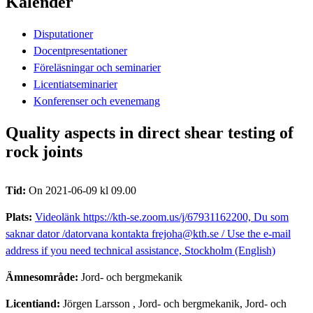
Kalender
Disputationer
Docentpresentationer
Föreläsningar och seminarier
Licentiatseminarier
Konferenser och evenemang
Quality aspects in direct shear testing of
rock joints
Tid:
On 2021-06-09 kl 09.00
Plats:
Videolänk https://kth-se.zoom.us/j/67931162200, Du som
saknar dator /datorvana kontakta frejoha@kth.se / Use the e-mail
address if you need technical assistance, Stockholm (English)
Ämnesområde:
Jord- och bergmekanik
Licentiand:
Jörgen Larsson
, Jord- och bergmekanik, Jord- och