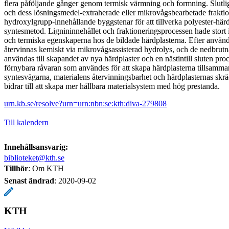
flera påföljande gånger genom termisk värmning och formning. Slutli
och dess lösningsmedel-extraherade eller mikrovågsbearbetade fraktio
hydroxylgrupp-innehållande byggstenar för att tillverka polyester-här
syntesmetod. Lignininnehållet och fraktioneringsprocessen hade stort
och termiska egenskaperna hos de bildade härdplasterna. Efter använ
återvinnas kemiskt via mikrovågsassisterad hydrolys, och de nedbrut
användas till skapandet av nya härdplaster och en nästintill sluten p
förnybara råvaran som användes för att skapa härdplasterna tillsamm
syntesvägarna, materialens återvinningsbarhet och härdplasternas sk
bidrar till att skapa mer hållbara materialsystem med hög prestanda.
urn.kb.se/resolve?urn=urn:nbn:se:kth:diva-279808
Till kalendern
Innehållsansvarig:
biblioteket@kth.se
Tillhör
: Om KTH
Senast ändrad
:
2020-09-02
KTH