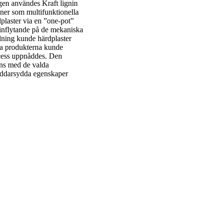
gen användes Kraft lignin
ner som multifunktionella
dplaster via en ”one-pot”
 inflytande på de mekaniska
dning kunde härdplaster
na produkterna kunde
rocess uppnåddes. Den
ans med de valda
räddarsydda egenskaper