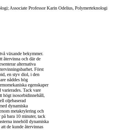
ogi; Associate Professor Karin Odelius, Polymerteknologi
r två växande bekymmer.
tt återvinna och där de
esenterar alternativa
tervinningsbarhet. Först
d, en styv diol, i den
dare nåddes hög
 termomekaniska egenskaper
 varierades. Tack vare
t högt isosorbidinnehåll,
ll oljebaserad
er med dynamiska
 genom metakrylering och
 på bara 10 minuter, tack
lasterna innehöll dynamiska
 att de kunde återvinnas