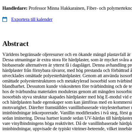
Handledare:
Professor Minna Hakkarainen, Fiber- och polymerteknol
Exportera till kalender
Abstract
Världens begränsade oljeresurser och en ökande mängd plastavfall ä
Dessa utmaningar är extra stora för härdplaster, som är mycket svåra a
biobaserade alternativen är ytterst få i dagsläget. Denna avhandling pr
härdplaster från förnybara råvaror, med hög prestanda och förbättrad å
utvecklades omättade polyesterhärdplaster. Genom att använda isosorbi
omättade polyesterstrukturen och metakrylerad isosorbid som tvärbin
blandbarhet. Dessutom kunde viskositeten före tvärbindning och de
hos de tvärbundna materialen moduleras genom att mängden isosorbid
isosorbids styva struktur skapades härdplaster med hög E-modul vid et
och härdplasten hade egenskaper som kan jämföras med en kommersie
motsvarighet. Därefter framställdes vanillinbaserade vinylesterharts
iminbindningar inkorporerade. Vanillin modifierades i två steg, först
sedan iminering. Dessa hartser kunde sedan UV-härdas till härdplaster
vare vinylbindningens höga reaktivitet. Då de vanillinbaserade härdp
iminbindningar, uppvisade de typiskt vitrimer-beteende, vilket innebär