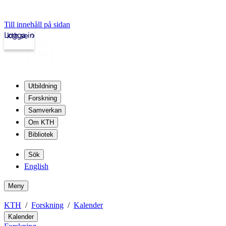
Till innehåll på sidan
Logga in
kth.se
Utbildning
Forskning
Samverkan
Om KTH
Bibliotek
Sök
English
Meny
KTH
Forskning
Kalender
Kalender