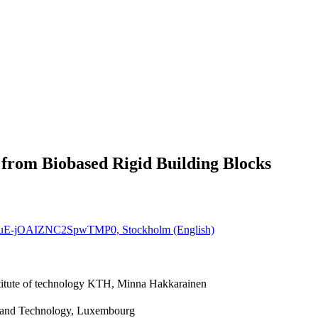
from Biobased Rigid Building Blocks
cHauE-jOAIZNC2SpwTMP0, Stockholm (English)
stitute of technology KTH, Minna Hakkarainen
ch and Technology, Luxembourg