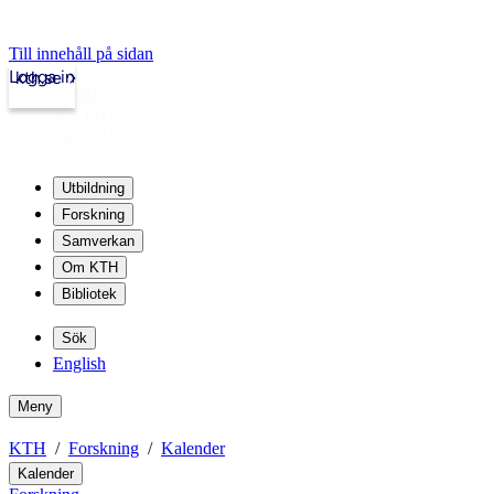
Till innehåll på sidan
Logga in
kth.se
Utbildning
Forskning
Samverkan
Om KTH
Bibliotek
Sök
English
Meny
KTH
Forskning
Kalender
Kalender