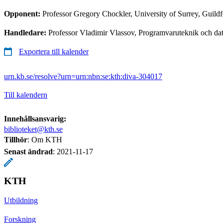
Opponent:
Professor Gregory Chockler, University of Surrey, Guil
Handledare:
Professor Vladimir Vlassov, Programvaruteknik och dat
Exportera till kalender
urn.kb.se/resolve?urn=urn:nbn:se:kth:diva-304017
Till kalendern
Innehållsansvarig:
biblioteket@kth.se
Tillhör
: Om KTH
Senast ändrad
:
2021-11-17
KTH
Utbildning
Forskning