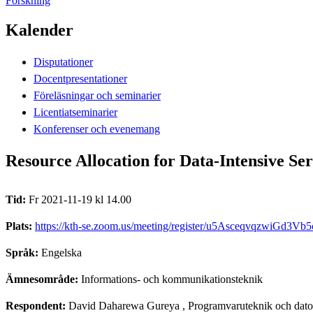
Forskning
Kalender
Disputationer
Docentpresentationer
Föreläsningar och seminarier
Licentiatseminarier
Konferenser och evenemang
Resource Allocation for Data-Intensive Ser
Tid:
Fr 2021-11-19 kl 14.00
Plats:
https://kth-se.zoom.us/meeting/register/u5AsceqvqzwiGd3Vb
Språk:
Engelska
Ämnesområde:
Informations- och kommunikationsteknik
Respondent:
David Daharewa Gureya
, Programvaruteknik och dat