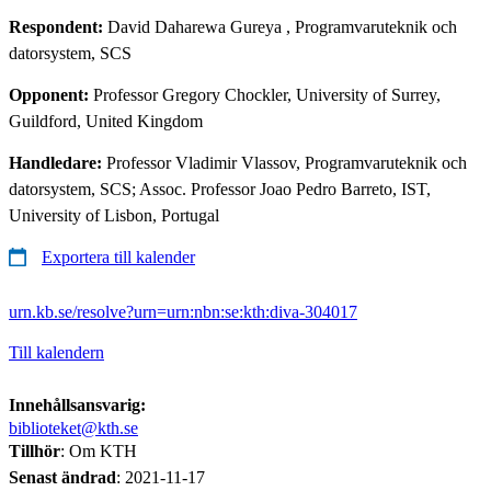
Respondent:
David Daharewa Gureya
, Programvaruteknik och
datorsystem, SCS
Opponent:
Professor Gregory Chockler, University of Surrey,
Guildford, United Kingdom
Handledare:
Professor Vladimir Vlassov, Programvaruteknik och
datorsystem, SCS; Assoc. Professor Joao Pedro Barreto, IST,
University of Lisbon, Portugal
Exportera till kalender
urn.kb.se/resolve?urn=urn:nbn:se:kth:diva-304017
Till kalendern
Innehållsansvarig:
biblioteket@kth.se
Tillhör
: Om KTH
Senast ändrad
:
2021-11-17