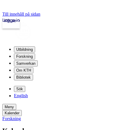
Till innehåll på sidan
Logga in
kth.se
Utbildning
Forskning
Samverkan
Om KTH
Bibliotek
Sök
English
Meny
Kalender
Forskning