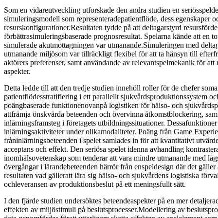
Som en vidareutveckling utforskade den andra studien en seriösspeld
simuleringsmodell som representeradepatientflöde, dess egenskaper o
resurskonfigurationer.Resultaten tydde på att deltagarstyrd resursförd
förbättrasimuleringsbaserade prognosresultat. Spelarna kände att en to
simulerade akutmottagningen var utmanande.Simuleringen med deltaga
utmanande miljösom var tillräckligt flexibel för att ta hänsyn till efte
aktörers preferenser, samt användande av relevantspelmekanik för att r
aspekter.
Detta ledde till att den tredje studien innehöll roller för de chefer som
patientflödesstratifiering i ett parallellt sjukvårdsproduktionssystem 
poängbaserade funktionenovanpå logistiken för hälso- och sjukvårdsp
attfrämja önskvärda beteenden och övervinna åtkomstblockering, sam
inlärningsframsteg i företagets utbildningssituationer. Dessafunktioner
inlärningsaktiviteter under olikamodaliteter. Poäng från Game Experi
fråninlärningsbeteenden i spelet samlades in för att kvantitativt utvärd
acceptans och effekt. Den seriösa spelet idenna avhandling kontrastera
inomhälsovetenskap som tenderar att vara mindre utmanande med låg
övergångar i lärandebeteenden härrör från enspeldesign där det gäller
resultaten vad gälleratt lära sig hälso- och sjukvårdens logistiska förva
ochleveransen av produktionsbeslut på ett meningsfullt sätt.
I den fjärde studien undersöktes beteendeaspekter på en mer detaljeradn
effekten av miljöstimuli på beslutsprocesser.Modellering av beslutspro