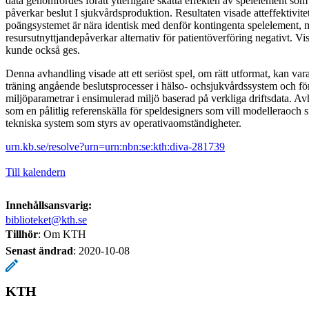
data genomfördes föratt ytterligare skatta effekten av spelelement som
påverkar beslut I sjukvårdsproduktion. Resultaten visade atteffektivite
poängsystemet är nära identisk med denför kontingenta spelelement,
resursutnyttjandepåverkar alternativ för patientöverföring negativt. Vi
kunde också ges.
Denna avhandling visade att ett seriöst spel, om rätt utformat, kan vara
träning angående beslutsprocesser i hälso- ochsjukvårdssystem och för
miljöparametrar i ensimulerad miljö baserad på verkliga driftsdata. A
som en pålitlig referenskälla för speldesigners som vill modelleraoch 
tekniska system som styrs av operativaomständigheter.
urn.kb.se/resolve?urn=urn:nbn:se:kth:diva-281739
Till kalendern
Innehållsansvarig:
biblioteket@kth.se
Tillhör
: Om KTH
Senast ändrad
:
2020-10-08
KTH