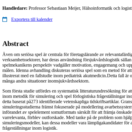
Handledare:
Professor Sebastiaan Meijer, Hälsoinformatik och logist
Exportera till kalender
Abstract
Även om seriösa spel är centrala för företagslärande av relevantafärdigh
verksamhetssektorer, har deras användning försjukvårdslogistik sällan 
spelmekanikens perspektiv vadgäller motivation, engagemang och u
målen. Idenna avhandling diskuteras seriösa spel som en metod för att 
illustrerat med en fallstudie inom pediatrisk akutmedicin.Detta fall är 
många andra situationer inomsjukvårdssektorn.
Som första studie utfördes en systematisk litteraturundresökning för att
inom metodik för simulering och spel förlogistiska frågeställningar i
detta baserat på273 identifierade vetenskapliga tidskriftsartiklar. Gran
simuleringsstudierna främst fokuserade på modellering avarbetssys
införandet av spelelement somutformats särskilt för att främja önska
varrelevanta, förblev outforskade. Med tanke på de problem som hjäl
simuleringsmodeller, kan dessa modeller vara lämpligakandidater för a
frågeställningar inom logistik.