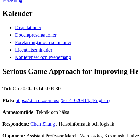
Forskning
Kalender
Disputationer
Docentpresentationer
Föreläsningar och seminarier
Licentiatseminarier
Konferenser och evenemang
Serious Game Approach for Improving Hea
Tid:
On 2020-10-14 kl 09.30
Plats:
https://kth-se.zoom.us/j/66141620414, (English)
Ämnesområde:
Teknik och hälsa
Respondent:
Chen Zhang
, Hälsoinformatik och logistik
Opponent:
Assistant Professor Marcin Wardaszko, Kozminski Unive