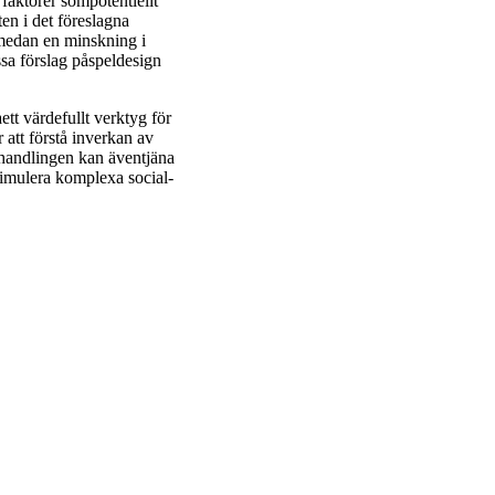
 faktorer sompotentiellt
ten i det föreslagna
 medan en minskning i
ssa förslag påspeldesign
ett värdefullt verktyg för
 att förstå inverkan av
vhandlingen kan äventjäna
simulera komplexa social-