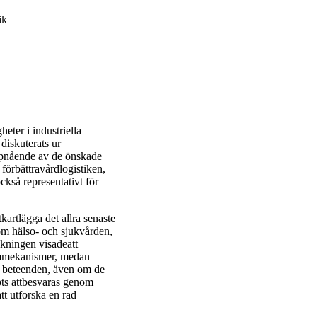
ik
eter i industriella
diskuterats ur
ppnående av de önskade
förbättravårdlogistiken,
också representativt för
kartlägga det allra senaste
nom hälso- och sjukvården,
skningen visadeatt
temmekanismer, medan
de beteenden, även om de
pts attbesvaras genom
tt utforska en rad