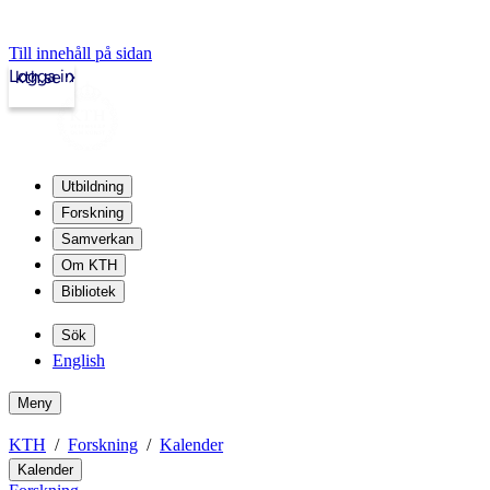
Till innehåll på sidan
Logga in
kth.se
Utbildning
Forskning
Samverkan
Om KTH
Bibliotek
Sök
English
Meny
KTH
Forskning
Kalender
Kalender