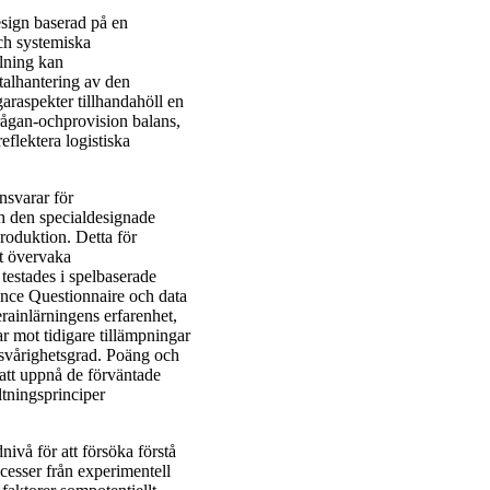
esign baserad på en
ch systemiska
elning kan
talhantering av den
raspekter tillhandahöll en
rfrågan-ochprovision balans,
eflektera logistiska
ansvarar för
och den specialdesignade
roduktion. Detta för
t övervaka
 testades i spelbaserade
ence Questionnaire och data
erainlärningens erfarenhet,
r mot tidigare tillämpningar
svårighetsgrad. Poäng och
 att uppnå de förväntade
ltningsprinciper
ivå för att försöka förstå
cesser från experimentell