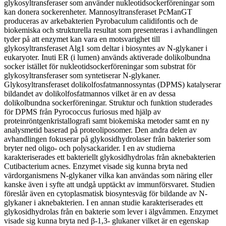
glykosyltransferaser som använder nukleotidsockerföreningar som
kan donera sockerenheter. Mannosyltransferaset PcManGT
produceras av arkebakterien Pyrobaculum calidifontis och de
biokemiska och strukturella resultat som presenteras i avhandlingen
tyder på att enzymet kan vara en motsvarighet till
glykosyltransferaset Alg1 som deltar i biosyntes av N-glykaner i
eukaryoter. Inuti ER (i lumen) används aktiverade dolikolbundna
socker istället för nukleotidsockerföreningar som substrat för
glykosyltransferaser som syntetiserar N-glykaner.
Glykosyltransferaset dolikolfosfatmannossyntas (DPMS) katalyserar
bildandet av dolikolfosfatmannos vilket är en av dessa
dolikolbundna sockerföreningar. Struktur och funktion studerades
för DPMS från Pyrococcus furiosus med hjälp av
proteinröntgenkristallografi samt biokemiska metoder samt en ny
analysmetid baserad på proteoliposomer. Den andra delen av
avhandlingen fokuserar på glykosidhydrolaser från bakterier som
bryter ned oligo- och polysackarider. I en av studierna
karakteriserades ett bakteriellt glykosidhydrolas från aknebakterien
Cutibacterium acnes. Enzymet visade sig kunna bryta ned
värdorganismens N-glykaner vilka kan användas som näring eller
kanske även i syfte att undgå upptäckt av immunförsvaret. Studien
föreslår även en cytoplasmatisk biosyntesväg för bildande av N-
glykaner i aknebakterien. I en annan studie karakteriserades ett
glykosidhydrolas från en bakterie som lever i älgvåmmen. Enzymet
visade sig kunna bryta ned β-1,3- glukaner vilket är en egenskap