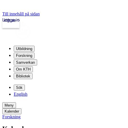
Till innehåll på sidan
Logga in
kth.se
Utbildning
Forskning
Samverkan
Om KTH
Bibliotek
Sök
English
Meny
Kalender
Forskning