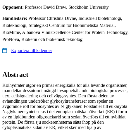
Opponent:
Professor David Drew, Stockholm University
Handledare:
Professor Christina Divne, Industriell bioteknologi,
Bioteknologi, Strategiskt Centrum för Biomimetiska Material,
BioMime, Albanova VinnExcellence Center for Protein Technology,
ProNova, Biokemi och biokemisk teknologi
Exportera till kalender
Abstract
Kolhydrater utgör en primär energikälla för alla levande organismer,
man deltar dessutom i mängd livsuppehållande biologiska processer,
t.ex. cellsignalering och cellväggssyntes. Den första delen av
avhandlingen undersöker glykosyltransferaser som spelar en
avgörande roll för biosyntes av N-glykaner. Förstadier till eukaryota
N-glykaner syntetiseras i det endoplasmatiska nätverket (ER) i form
av en lipidbunden oligosackarid som sedan överförs till ett nybildat
protein. De första sju sockerenheterna sätts ihop på den
cytoplasmatiska sidan av ER, vilket sker med hjälp av