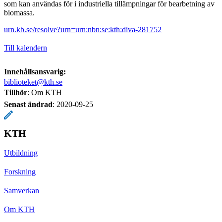
som kan användas för i industriella tillämpningar för bearbetning av
biomassa.
urn.kb.se/resolve?urn=urn:nbn:se:kth:diva-281752
Till kalendern
Innehållsansvarig:
biblioteket@kth.se
Tillhör
: Om KTH
Senast ändrad
:
2020-09-25
KTH
Utbildning
Forskning
Samverkan
Om KTH