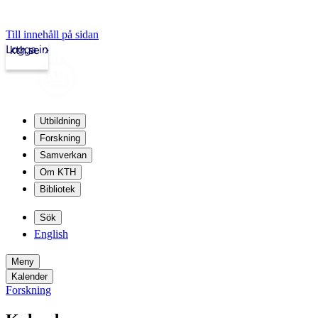
Till innehåll på sidan
Logga in
kth.se
Utbildning
Forskning
Samverkan
Om KTH
Bibliotek
Sök
English
Meny
Kalender
Forskning