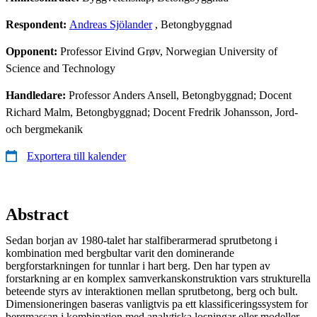
Respondent:
Andreas Sjölander
, Betongbyggnad
Opponent:
Professor Eivind Grøv, Norwegian University of
Science and Technology
Handledare:
Professor Anders Ansell, Betongbyggnad; Docent
Richard Malm, Betongbyggnad; Docent Fredrik Johansson, Jord-
och bergmekanik
Exportera till kalender
Abstract
Sedan borjan av 1980-talet har stalfiberarmerad sprutbetong i
kombination med bergbultar varit den dominerande
bergforstarkningen for tunnlar i hart berg. Den har typen av
forstarkning ar en komplex samverkanskonstruktion vars strukturella
beteende styrs av interaktionen mellan sprutbetong, berg och bult.
Dimensioner­ingen baseras vanligtvis pa ett klassificeringssystem for
bergmassan i kombination med analytiska losningar eller modeller