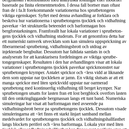
baserade pa finita elementmetoden. I dessa fall bortser man oftast
fran de i fa.It forekommande variationerna hos sprut­betongens
viktiga egenskaper. Syftet med denna avhandling ar forklara och
beskriva hur variationerna i sprut­betongens tjocklek och vidhaftning
paverkar <let strukturella beteendet och bar­formagan hos
bergforstarkningen. Framforallt har lokala variationer i sprutbeton­
gens tjocklek och vidhaftning studerats. For att genomfora detta har
ett numeriskt ramverk utvecklats som kan simulera uppsprickning av
fiberarmerad sprutbetong, vidhaftningsbrott och utdrag av
injekterade bergbultar. Dessutom har faltdata samlats in och
analyserats for att karaktarisera fordelningen av viktiga sprutbe­
tongegenskaper. Resultaten i den har avhandlingen visar att lokala
variationer i sprutbetongens tjocklek paverkar sprickmonstret nar
sprutbetongen krymper. Antalet sprickor och <less vidd ar liknande
dem som uppstar nar tjockleken ar jamn. En viktig slutsats ar att ett
manga sprickor med liten sprickvidd uppstar nar oarmerad
sprutbetong med kontinuerlig vidhaftning till berget krymper. Nar
sprutbetongen utsatts for lasten fran ett lost bergblock overfors lasten
till den omkringliggande bergmas­san langs ett tunt band. Numeriska
simuleringar har visat att barformagan med avseende pa
vidhaftningsbrott beror pa sprutbetongens tjocklek. Dessutom visade
simuleringarna att <let finns ett starkt linjart samband mellan
medelvardet for sprutbetongens tjocklek och vidhaftningshallfasthet
langs block­ets periferi och <less barformaga. Lokala ytor med liten