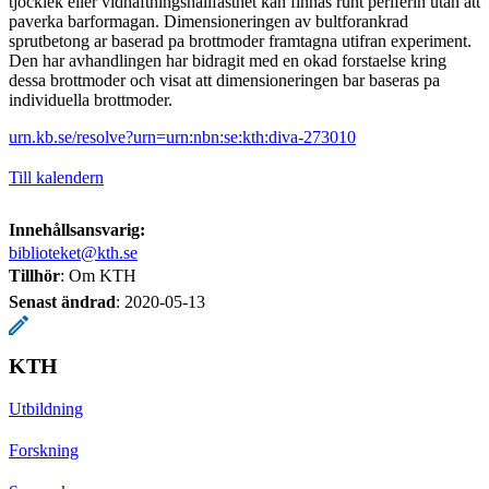
tjocklek eller vidhaft­ningshallfasthet kan finnas runt periferin utan att
paverka barformagan. Dimen­sioneringen av bultforankrad
sprutbetong ar baserad pa brottmoder framtagna utifran experiment.
Den har avhandlingen har bidragit med en okad forstaelse kring
dessa brottmoder och visat att dimensioneringen bar baseras pa
individuella brottmoder.
urn.kb.se/resolve?urn=urn:nbn:se:kth:diva-273010
Till kalendern
Innehållsansvarig:
biblioteket@kth.se
Tillhör
: Om KTH
Senast ändrad
:
2020-05-13
KTH
Utbildning
Forskning