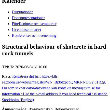
Kalender
Disputationer
Docentpresentationer
Föreläsningar och seminarier
Licentiatseminarier
Konferenser och evenemang
Structural behaviour of shotcrete in hard
rock tunnels
Tid:
To 2020-06-04 kl 10.00
Plats:
Registrera dig här: https://kth-
se.zoom.us/webinar/register/WN_Bp8dzpcbQMKNNOGyj51R2g,
Du som saknar dator/datorvana kan kontakta thoyra@kth.se för
information / Use the e-mail address if you need technical assistance,
Stockholm (English)
Ämnesområde:
Byggvetenskap, Betongbyggnad