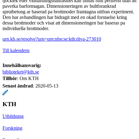
tjocklek eller vidhaft­ningshallfasthet kan finnas runt periferin utan att
paverka barformagan. Dimen­sioneringen av bultforankrad
sprutbetong ar baserad pa brottmoder framtagna utifran experiment.
Den har avhandlingen har bidragit med en okad forstaelse kring
dessa brottmoder och visat att dimensioneringen bar baseras pa
individuella brottmoder.
urn.kb.se/resolve?urn=urn:nbn:se:kth:diva-273010
Till kalendern
Innehållsansvarig:
biblioteket@kth.se
Tillhör
: Om KTH
Senast ändrad
:
2020-05-13
KTH
Utbildning
Forskning