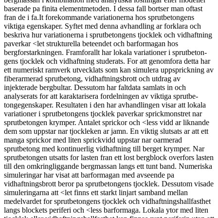
baserade pa finita elementmetoden. I dessa fall bortser man oftast
fran de i fa.It forekommande variationerna hos sprut­betongens
viktiga egenskaper. Syftet med denna avhandling ar forklara och
beskriva hur variationerna i sprut­betongens tjocklek och vidhaftning
paverkar <let strukturella beteendet och bar­formagan hos
bergforstarkningen. Framforallt har lokala variationer i sprutbeton­
gens tjocklek och vidhaftning studerats. For att genomfora detta har
ett numeriskt ramverk utvecklats som kan simulera uppsprickning av
fiberarmerad sprutbetong, vidhaftningsbrott och utdrag av
injekterade bergbultar. Dessutom har faltdata samlats in och
analyserats for att karaktarisera fordelningen av viktiga sprutbe­
tongegenskaper. Resultaten i den har avhandlingen visar att lokala
variationer i sprutbetongens tjocklek paverkar sprickmonstret nar
sprutbetongen krymper. Antalet sprickor och <less vidd ar liknande
dem som uppstar nar tjockleken ar jamn. En viktig slutsats ar att ett
manga sprickor med liten sprickvidd uppstar nar oarmerad
sprutbetong med kontinuerlig vidhaftning till berget krymper. Nar
sprutbetongen utsatts for lasten fran ett lost bergblock overfors lasten
till den omkringliggande bergmas­san langs ett tunt band. Numeriska
simuleringar har visat att barformagan med avseende pa
vidhaftningsbrott beror pa sprutbetongens tjocklek. Dessutom visade
simuleringarna att <let finns ett starkt linjart samband mellan
medelvardet for sprutbetongens tjocklek och vidhaftningshallfasthet
langs block­ets periferi och <less barformaga. Lokala ytor med liten