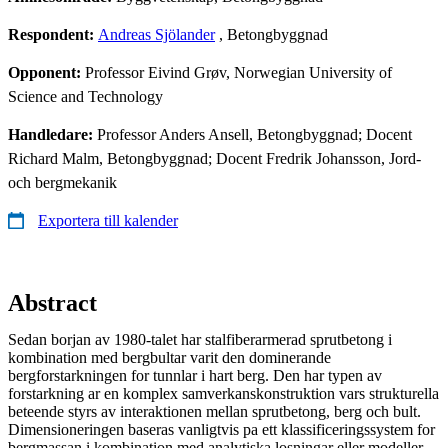
Respondent:
Andreas Sjölander
, Betongbyggnad
Opponent:
Professor Eivind Grøv, Norwegian University of
Science and Technology
Handledare:
Professor Anders Ansell, Betongbyggnad; Docent
Richard Malm, Betongbyggnad; Docent Fredrik Johansson, Jord-
och bergmekanik
Exportera till kalender
Abstract
Sedan borjan av 1980-talet har stalfiberarmerad sprutbetong i
kombination med bergbultar varit den dominerande
bergforstarkningen for tunnlar i hart berg. Den har typen av
forstarkning ar en komplex samverkanskonstruktion vars strukturella
beteende styrs av interaktionen mellan sprutbetong, berg och bult.
Dimensioner­ingen baseras vanligtvis pa ett klassificeringssystem for
bergmassan i kombination med analytiska losningar eller modeller