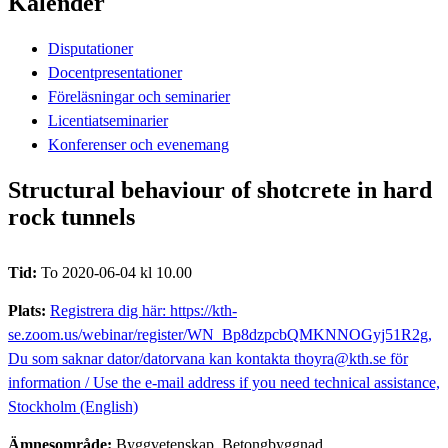
Kalender
Disputationer
Docentpresentationer
Föreläsningar och seminarier
Licentiatseminarier
Konferenser och evenemang
Structural behaviour of shotcrete in hard
rock tunnels
Tid:
To 2020-06-04 kl 10.00
Plats:
Registrera dig här: https://kth-
se.zoom.us/webinar/register/WN_Bp8dzpcbQMKNNOGyj51R2g,
Du som saknar dator/datorvana kan kontakta thoyra@kth.se för
information / Use the e-mail address if you need technical assistance,
Stockholm (English)
Ämnesområde:
Byggvetenskap, Betongbyggnad