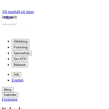
Till innehåll på sidan
Logga in
kth.se
Utbildning
Forskning
Samverkan
Om KTH
Bibliotek
Sök
English
Meny
Kalender
Forskning