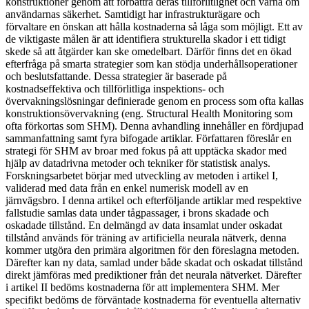
konstruktioner genom att förbättra deras tillförlitlighet och värna om
användarnas säkerhet. Samtidigt har infrastrukturägare och
förvaltare en önskan att hålla kostnaderna så låga som möjligt. Ett av
de viktigaste målen är att identifiera strukturella skador i ett tidigt
skede så att åtgärder kan ske omedelbart. Därför finns det en ökad
efterfråga på smarta strategier som kan stödja underhållsoperationer
och beslutsfattande. Dessa strategier är baserade på
kostnadseffektiva och tillförlitliga inspektions- och
övervakningslösningar definierade genom en process som ofta kallas
konstruktionsövervakning (eng. Structural Health Monitoring som
ofta förkortas som SHM). Denna avhandling innehåller en fördjupad
sammanfattning samt fyra bifogade artiklar. Författaren föreslår en
strategi för SHM av broar med fokus på att upptäcka skador med
hjälp av datadrivna metoder och tekniker för statistisk analys.
Forskningsarbetet börjar med utveckling av metoden i artikel I,
validerad med data från en enkel numerisk modell av en
järnvägsbro. I denna artikel och efterföljande artiklar med respektive
fallstudie samlas data under tågpassager, i brons skadade och
oskadade tillstånd. En delmängd av data insamlat under oskadat
tillstånd används för träning av artificiella neurala nätverk, denna
kommer utgöra den primära algoritmen för den föreslagna metoden.
Därefter kan ny data, samlad under både skadat och oskadat tillstånd
direkt jämföras med prediktioner från det neurala nätverket. Därefter
i artikel II bedöms kostnaderna för att implementera SHM. Mer
specifikt bedöms de förväntade kostnaderna för eventuella alternativ