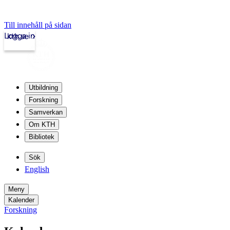
Till innehåll på sidan
Logga in
kth.se
Utbildning
Forskning
Samverkan
Om KTH
Bibliotek
Sök
English
Meny
Kalender
Forskning