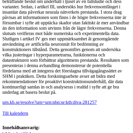
beträffande beslut om underhåll i ljuset av en fallstudie och dess
varianter. Sedan, i artikel III, undersöks hur frekvensomfånget i
insamlat data påverkar neurala nätverkets prestanda. I stora drag
påvisas att informationen som finns i de högre frekvenserna inte är
försumbar i syfte att upptäcka skador utan faktiskt är mer användbar
än den information som utvinns från de lägre frekvenserna. Denna
slutsats verifieras mot både numeriska och experimentella data.
Slutligen i artikel IV ges mer uppmärksamhet åt genomgående
användning av artificiella neuronnät för bedömning av
konstruktioners tillstånd. Detta genomförs genom att undersöka
vilka justeringar i hyperparametrarna, funktionerna och
datastrukturen som förbättrar algoritmens prestanda. Resultaten som
presenteras i denna avhandling demonstrerar de potentiella
fördelarna med att integrera det föreslagna tillvägagångssättet av
SHM i praktiken. Detta forskningsarbete avser att bidra med
rekommendationer för proaktivt konstruktionsunderhåll, där data
kontinuerligt samlas in och analyseras i realtid i syfte att ge bra
underlag att basera beslut på.
urn.kb.se/resolve?urn=urn:nbn:se:kth:diva-281257
Till kalendern
Innehållsansvarig: