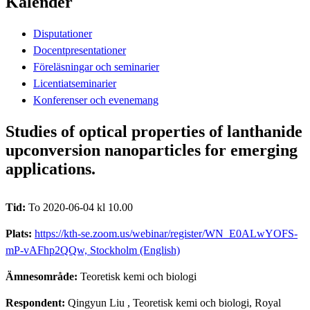
Kalender
Disputationer
Docentpresentationer
Föreläsningar och seminarier
Licentiatseminarier
Konferenser och evenemang
Studies of optical properties of lanthanide
upconversion nanoparticles for emerging
applications.
Tid:
To 2020-06-04 kl 10.00
Plats:
https://kth-se.zoom.us/webinar/register/WN_E0ALwYOFS-
mP-vAFhp2QQw, Stockholm (English)
Ämnesområde:
Teoretisk kemi och biologi
Respondent:
Qingyun Liu
, Teoretisk kemi och biologi, Royal