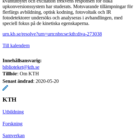
kvantutbytet och excitation frekvens responsen för olika
upkonversionssystem har studerats. Motsvarande tillämpningar för
flerfärgs avbildning, optisk kodning, fotovoltaik och IR
fotodetektorer undersöks och analyseras i avhandlingen, med
speciell fokus på de kinetiska egenskaperna.
urn.kb.se/resolve?urn=urn:nbn:se:kth:diva-273038
Till kalendern
Innehållsansvarig:
biblioteket@kth.se
Tillhör
: Om KTH
Senast ändrad
:
2020-05-20
KTH
Utbildning
Forskning
Samverkan