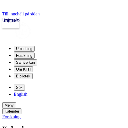
Till innehåll på sidan
Logga in
kth.se
Utbildning
Forskning
Samverkan
Om KTH
Bibliotek
Sök
English
Meny
Kalender
Forskning