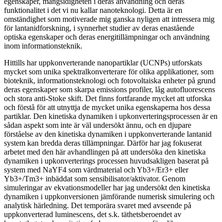
egenskaper, mångsidigheten i deras användning och deras
funktionalitet i det vi nu kallar nanoteknologi. Detta är en
omständighet som motiverade mig ganska nyligen att intressera mig
för lantanidforskning, i synnerhet studier av deras enastående
optiska egenskaper och deras energitillämpningar och användning
inom informationsteknik.
Hittills har uppkonverterande nanopartiklar (UCNPs) utforskats
mycket som unika spektralkonverterare för olika applikationer, som
bioteknik, informationsteknologi och fotovoltaiska enheter på grund
deras egenskaper som skarpa emissions profiler, låg autofluorescens
och stora anti-Stoke skift. Det finns fortfarande mycket att utforska
och förstå för att utnyttja de mycket unika egenskaperna hos dessa
partiklar. Den kinetiska dynamiken i upkonverteringsprocessen är en
sådan aspekt som inte är väl undersökt ännu, och en djupare
förståelse av den kinetiska dynamiken i uppkonverterande lantanid
system kan bredda deras tillämpningar. Därför har jag fokuserat
arbetet med den här avhandlingen på att undersöka den kinetiska
dynamiken i upkonverterings processen huvudsakligen baserat på
system med NaYF4 som värdmaterial och Yb3+/Er3+ eller
Yb3+/Tm3+ inbäddat som sensibilisator/aktivator. Genom
simuleringar av ekvationsmodeller har jag undersökt den kinetiska
dynamiken i uppkonversionen jämförande numerisk simulering och
analytisk härledning. Det temporära svaret med avseende på
uppkonverterad luminescens, det s.k. täthetsberoendet av