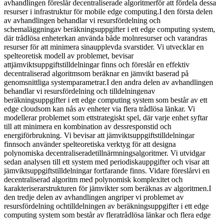
avhandlingen föreslår decentraliserade algoritmerför att fördela dessa
resurser i infrastruktur för mobile edge computing.I den första delen
av avhandlingen behandlar vi resursfördelning och
schemaläggningav beräkningsuppgifter i ett edge computing system,
där trådlösa enheterkan använda både molnresurser och varandras
resurser för att minimera sinaupplevda svarstider. Vi utvecklar en
spelteoretisk modell av problemet, bevisar
attjämviktsuppgiftstilldelningar finns och föreslår en effektiv
decentraliserad algoritmsom beräknar en jämvikt baserad på
genomsnittliga systemparametrar.I den andra delen av avhandlingen
behandlar vi resursfördelning och tilldelningenav
beräkningsuppgifter i ett edge computing system som består av ett
edge cloudsom kan nås av enheter via flera trådlösa länkar. Vi
modellerar problemet som ettstrategiskt spel, där varje enhet syftar
till att minimera en kombination av dessresponstid och
energiförbrukning. Vi bevisar att jämviktsuppgiftstilldelningar
finnsoch använder spelteoretiska verktyg för att designa
polynomiska decentraliseradetillnärmningsalgoritmer. Vi utvidgar
sedan analysen till ett system med periodiskauppgifter och visar att
jämviktsuppgiftstilldelningar fortfarande finns. Vidare föreslårvi en
decentraliserad algoritm med polynomisk komplexitet och
karakteriserarstrukturen för jämvikter som beräknas av algoritmen.I
den tredje delen av avhandlingen angriper vi problemet av
resursfördelning ochtilldelningen av beräkningsuppgifter i ett edge
computing system som består av fleratrådlösa länkar och flera edge