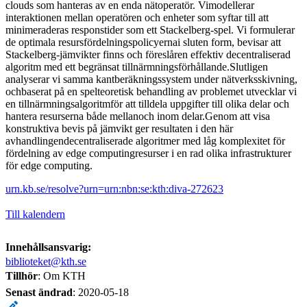
clouds som hanteras av en enda nätoperatör. Vimodellerar
interaktionen mellan operatören och enheter som syftar till att
minimeraderas responstider som ett Stackelberg-spel. Vi formulerar
de optimala resursfördelningspolicyernai sluten form, bevisar att
Stackelberg-jämvikter finns och föreslåren effektiv decentraliserad
algoritm med ett begränsat tillnärmningsförhållande.Slutligen
analyserar vi samma kantberäkningssystem under nätverksskivning,
ochbaserat på en spelteoretisk behandling av problemet utvecklar vi
en tillnärmningsalgoritmför att tilldela uppgifter till olika delar och
hantera resurserna både mellanoch inom delar.Genom att visa
konstruktiva bevis på jämvikt ger resultaten i den här
avhandlingendecentraliserade algoritmer med låg komplexitet för
fördelning av edge computingresurser i en rad olika infrastrukturer
för edge computing.
urn.kb.se/resolve?urn=urn:nbn:se:kth:diva-272623
Till kalendern
Innehållsansvarig:
biblioteket@kth.se
Tillhör
: Om KTH
Senast ändrad
:
2020-05-18