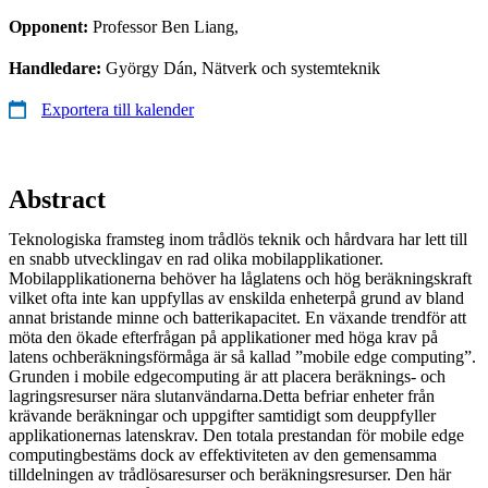
Opponent:
Professor Ben Liang,
Handledare:
György Dán, Nätverk och systemteknik
Exportera till kalender
Abstract
Teknologiska framsteg inom trådlös teknik och hårdvara har lett till
en snabb utvecklingav en rad olika mobilapplikationer.
Mobilapplikationerna behöver ha låglatens och hög beräkningskraft
vilket ofta inte kan uppfyllas av enskilda enheterpå grund av bland
annat bristande minne och batterikapacitet. En växande trendför att
möta den ökade efterfrågan på applikationer med höga krav på
latens ochberäkningsförmåga är så kallad ”mobile edge computing”.
Grunden i mobile edgecomputing är att placera beräknings- och
lagringsresurser nära slutanvändarna.Detta befriar enheter från
krävande beräkningar och uppgifter samtidigt som deuppfyller
applikationernas latenskrav. Den totala prestandan för mobile edge
computingbestäms dock av effektiviteten av den gemensamma
tilldelningen av trådlösaresurser och beräkningsresurser. Den här