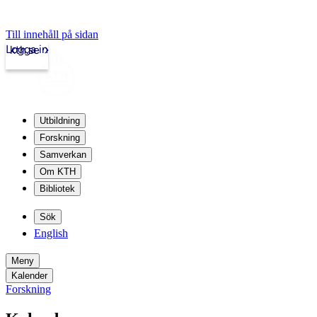
Till innehåll på sidan
Logga in
kth.se
Utbildning
Forskning
Samverkan
Om KTH
Bibliotek
Sök
English
Meny
Kalender
Forskning