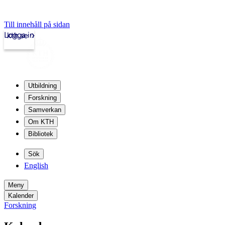
Till innehåll på sidan
Logga in
kth.se
Utbildning
Forskning
Samverkan
Om KTH
Bibliotek
Sök
English
Meny
Kalender
Forskning