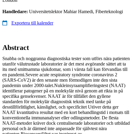
London
Handledare:
Universitetslektor Mahiar Hamedi, Fiberteknologi
Exportera till kalender
Abstract
Snabba och noggranna diagnostiska tester som utförs nära patienten
utanför välutrustade laboratorier är det mest avgörande sättet att ta
itu med smittsamma sjukdomar, som i värsta fall kan förvandlas till
en pandemi.Severe acute respiratory syndrome coronavirus 2
(SARS-CoV2) är den senaste men förmodligen inte den sista
pandemin under 2000-talet.Nukleinsyraamplifieringstest (NAAT)
identifierar patogener på en molekylär nivå genom att rikta in på
specifika gensekvenser. NAAT är för tillfället den gyllene
standarden för molekylär diagnostisk teknik med tanke på
desstillförlitlighet, känslighet, och specificitet Utöver detta ger
NAAT kvantitativa resultat med en kort behandlingstid i motsats till
konventionella immunanalyser eller odlingsmetoder. De flesta
NAAT-metoder kräver dock centraliserade laboratorier och utbildad
personal och är därmed inte anpassade för självtest nära
patienten.Biosensorsfältet var inspirerat av