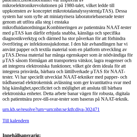
mikroelektronikrevolutionen på 1980-talet, vilket ledde till
uppkomsten av konceptet mikrototalanalyssystem(μTAS). Dessa
system har som syfte att miniatyrisera laboratoriebaserade tester
genom att utföra alla steg i enstaka
mikrofluidanordningar.Kombineringen av patientnära NAAT-tester
med μTAS kan därför erbjuda snabba, känsliga och specifika
diagnostikverktyg och därmed ha stor påverkan för att förhindra
överföring av infektionssjukdomar. I den här avhandlingen har vi
använt papper och textila material som en platform utveckling av
μTAS.Dessa material har många egenskaper som är nödvändiga för
μTAS såsom förmågan att transportera vätskor, lagra reagenser och
att integrera elektroniska funktioner, vilket gör dem ideala för att
integrera prisvärda, bärbara och lättillverkade μTAS för NAAT-
tester. Vi har speciellt utvecklat NAAT-tekniker med papper- och
trådbaserad elektrokemisk avläsning som ger kvantitativa svar med
hög känslighet,specificitet och möjlighet att ansluta till bärbara
elektroniska enheter. Detta arbete banar vägen för robusta, digitala
och patientnära prov-till-svar-tester som baseras på NAAT-teknik.
urn.kb.se/resolve?urn=urn:nbn:se:kth:diva-302471
Till kalendern
Innehållsansvarig: