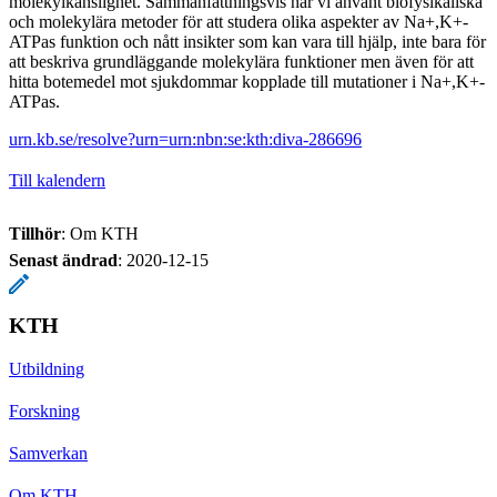
molekylkänslighet. Sammanfattningsvis har vi använt biofysikaliska
och molekylära metoder för att studera olika aspekter av Na+,K+-
ATPas funktion och nått insikter som kan vara till hjälp, inte bara för
att beskriva grundläggande molekylära funktioner men även för att
hitta botemedel mot sjukdommar kopplade till mutationer i Na+,K+-
ATPas.
urn.kb.se/resolve?urn=urn:nbn:se:kth:diva-286696
Till kalendern
Tillhör
: Om KTH
Senast ändrad
:
2020-12-15
KTH
Utbildning
Forskning
Samverkan
Om KTH