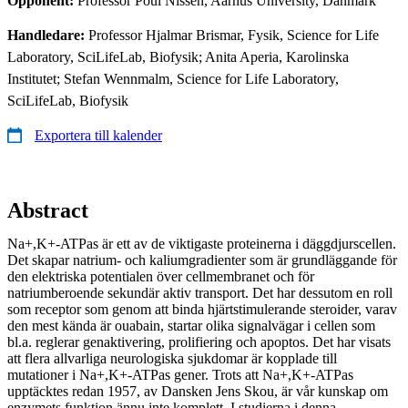
Opponent:
Professor Poul Nissen, Aarhus University, Danmark
Handledare:
Professor Hjalmar Brismar, Fysik, Science for Life
Laboratory, SciLifeLab, Biofysik; Anita Aperia, Karolinska
Institutet; Stefan Wennmalm, Science for Life Laboratory,
SciLifeLab, Biofysik
Exportera till kalender
Abstract
Na+,K+-ATPas är ett av de viktigaste proteinerna i däggdjurscellen.
Det skapar natrium- och kaliumgradienter som är grundläggande för
den elektriska potentialen över cellmembranet och för
natriumberoende sekundär aktiv transport. Det har dessutom en roll
som receptor som genom att binda hjärtstimulerande steroider, varav
den mest kända är ouabain, startar olika signalvägar i cellen som
bl.a. reglerar genaktivering, prolifiering och apoptos. Det har visats
att flera allvarliga neurologiska sjukdomar är kopplade till
mutationer i Na+,K+-ATPas gener. Trots att Na+,K+-ATPas
upptäcktes redan 1957, av Dansken Jens Skou, är vår kunskap om
enzymets funktion ännu inte komplett. I studierna i denna