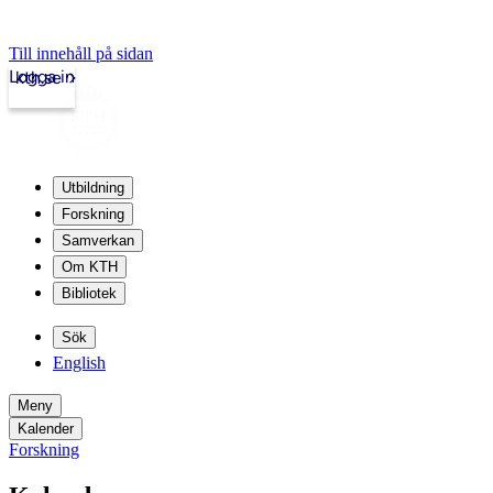
Till innehåll på sidan
Logga in
kth.se
Utbildning
Forskning
Samverkan
Om KTH
Bibliotek
Sök
English
Meny
Kalender
Forskning