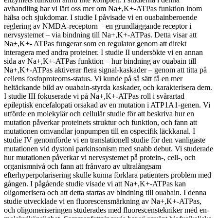
avhandling har vi lärt oss mer om Na+,K+-ATPas funktion inom
hälsa och sjukdomar. I studie I påvisade vi en ouabainberoende
reglering av NMDA-receptorn – en grundläggande receptor i
nervsystemet – via bindning till Na+,K+-ATPas. Detta visar att
Na+,K+- ATPas fungerar som en regulator genom att direkt
interagera med andra proteiner. I studie II undersökte vi en annan
sida av Na+,K+-ATPas funktion – hur bindning av ouabain till
Na+,K+-ATPas aktiverar flera signal-kaskader – genom att titta på
cellens fosfoproteoms-status. Vi kunde på så sätt få en mer
heltäckande bild av ouabain-styrda kaskader, och karakterisera dem.
I studie III fokuserade vi på Na+,K+-ATPas roll i svårartad
epileptisk encefalopati orsakad av en mutation i ATP1A1-genen. Vi
utförde en molekylär och cellulär studie för att beskriva hur en
mutation påverkar proteinets struktur och funktion, och fann att
mutationen omvandlar jonpumpen till en ospecifik läckkanal. I
studie IV genomförde vi en translationell studie för den vanligaste
mutationen vid dystoni parkinsonism med snabb debut. Vi studerade
hur mutationen påverkar vi nervsystemet på protein-, cell-, och
organismnivå och fann att frånvaro av ultralångsam
efterhyperpolarisering skulle kunna förklara patienters problem med
gången. I pågående studie visade vi att Na+,K+-ATPas kan
oligomerisera och att detta startas av bindning till ouabain. I denna
studie utvecklade vi en fluorescensmärkning av Na+,K+-ATPas,
och oligomeriseringen studerades med fluorescenstekniker med en-