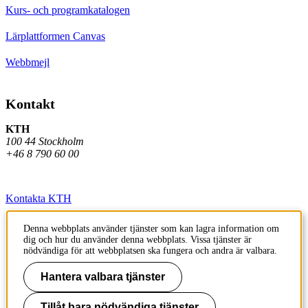
Kurs- och programkatalogen
Lärplattformen Canvas
Webbmejl
Kontakt
KTH
100 44 Stockholm
+46 8 790 60 00
Kontakta KTH
Jobba på KTH
Denna webbplats använder tjänster som kan lagra information om
dig och hur du använder denna webbplats. Vissa tjänster är
Press och media
nödvändiga för att webbplatsen ska fungera och andra är valbara.
Faktura och betalning KTH
Hantera valbara tjänster
Om KTH:s webbplatser
Tillåt bara nödvändiga tjänster