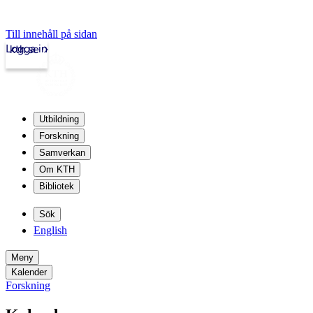
Till innehåll på sidan
Logga in
kth.se
Utbildning
Forskning
Samverkan
Om KTH
Bibliotek
Sök
English
Meny
Kalender
Forskning