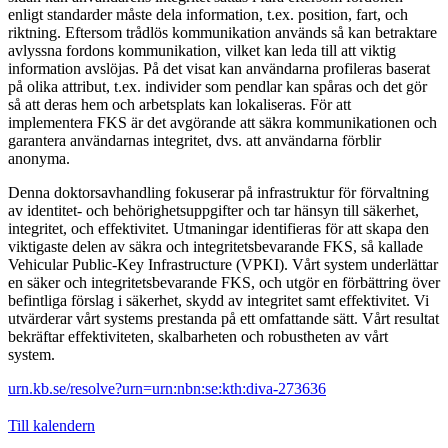
enligt standarder måste dela information, t.ex. position, fart, och
riktning. Eftersom trådlös kommunikation används så kan betraktare
avlyssna fordons kommunikation, vilket kan leda till att viktig
information avslöjas. På det visat kan användarna profileras baserat
på olika attribut, t.ex. individer som pendlar kan spåras och det gör
så att deras hem och arbetsplats kan lokaliseras. För att
implementera FKS är det avgörande att säkra kommunikationen och
garantera användarnas integritet, dvs. att användarna förblir
anonyma.
Denna doktorsavhandling fokuserar på infrastruktur för förvaltning
av identitet- och behörighetsuppgifter och tar hänsyn till säkerhet,
integritet, och effektivitet. Utmaningar identifieras för att skapa den
viktigaste delen av säkra och integritetsbevarande FKS, så kallade
Vehicular Public-Key Infrastructure (VPKI). Vårt system underlättar
en säker och integritetsbevarande FKS, och utgör en förbättring över
befintliga förslag i säkerhet, skydd av integritet samt effektivitet. Vi
utvärderar vårt systems prestanda på ett omfattande sätt. Vårt resultat
bekräftar effektiviteten, skalbarheten och robustheten av vårt
system.
urn.kb.se/resolve?urn=urn:nbn:se:kth:diva-273636
Till kalendern