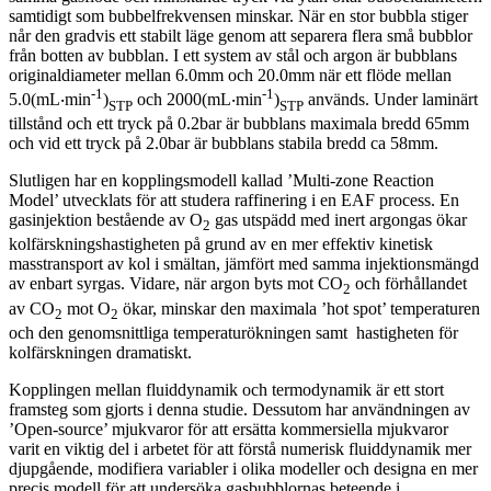
samtidigt som bubbelfrekvensen minskar. När en stor bubbla stiger
når den gradvis ett stabilt läge genom att separera flera små bubblor
från botten av bubblan. I ett system av stål och argon är bubblans
originaldiameter mellan 6.0mm och 20.0mm när ett flöde mellan
-1
-1
5.0(mL‧min
)
och 2000(mL‧min
)
används. Under laminärt
STP
STP
tillstånd och ett tryck på 0.2bar är bubblans maximala bredd 65mm
och vid ett tryck på 2.0bar är bubblans stabila bredd ca 58mm.
Slutligen har en kopplingsmodell kallad ’Multi-zone Reaction
Model’ utvecklats för att studera raffinering i en EAF process. En
gasinjektion bestående av O
gas utspädd med inert argongas ökar
2
kolfärskningshastigheten på grund av en mer effektiv kinetisk
masstransport av kol i smältan, jämfört med samma injektionsmängd
av enbart syrgas. Vidare, när argon byts mot CO
och förhållandet
2
av CO
mot O
ökar, minskar den maximala ’hot spot’ temperaturen
2
2
och den genomsnittliga temperaturökningen samt hastigheten för
kolfärskningen dramatiskt.
Kopplingen mellan fluiddynamik och termodynamik är ett stort
framsteg som gjorts i denna studie. Dessutom har användningen av
’Open-source’ mjukvaror för att ersätta kommersiella mjukvaror
varit en viktig del i arbetet för att förstå numerisk fluiddynamik mer
djupgående, modifiera variabler i olika modeller och designa en mer
precis modell för att undersöka gasbubblornas beteende i