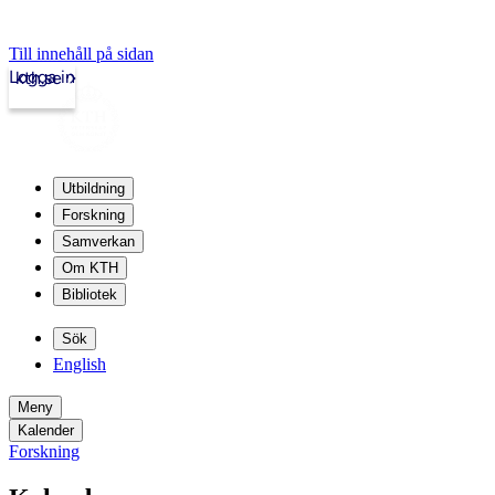
Till innehåll på sidan
Logga in
kth.se
Utbildning
Forskning
Samverkan
Om KTH
Bibliotek
Sök
English
Meny
Kalender
Forskning