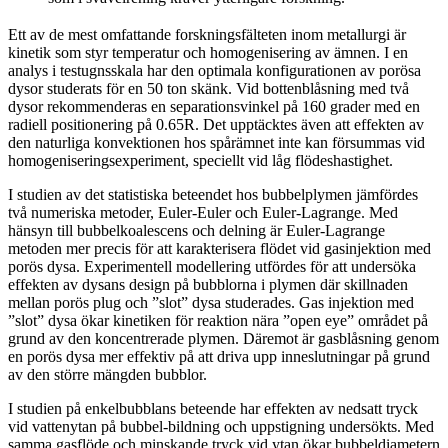
Ett av de mest omfattande forskningsfälteten inom metallurgi är
kinetik som styr temperatur och homogenisering av ämnen. I en
analys i testugnsskala har den optimala konfigurationen av porösa
dysor studerats för en 50 ton skänk. Vid bottenblåsning med två
dysor rekommenderas en separationsvinkel på 160 grader med en
radiell positionering på 0.65R. Det upptäcktes även att effekten av
den naturliga konvektionen hos spårämnet inte kan försummas vid
homogeniseringsexperiment, speciellt vid låg flödeshastighet.
I studien av det statistiska beteendet hos bubbelplymen jämfördes
två numeriska metoder, Euler-Euler och Euler-Lagrange. Med
hänsyn till bubbelkoalescens och delning är Euler-Lagrange
metoden mer precis för att karakterisera flödet vid gasinjektion med
porös dysa. Experimentell modellering utfördes för att undersöka
effekten av dysans design på bubblorna i plymen där skillnaden
mellan porös plug och ”slot” dysa studerades. Gas injektion med
”slot” dysa ökar kinetiken för reaktion nära ”open eye” området på
grund av den koncentrerade plymen. Däremot är gasblåsning genom
en porös dysa mer effektiv på att driva upp inneslutningar på grund
av den större mängden bubblor.
I studien på enkelbubblans beteende har effekten av nedsatt tryck
vid vattenytan på bubbel-bildning och uppstigning undersökts. Med
samma gasflöde och minskande tryck vid ytan ökar bubbeldiametern