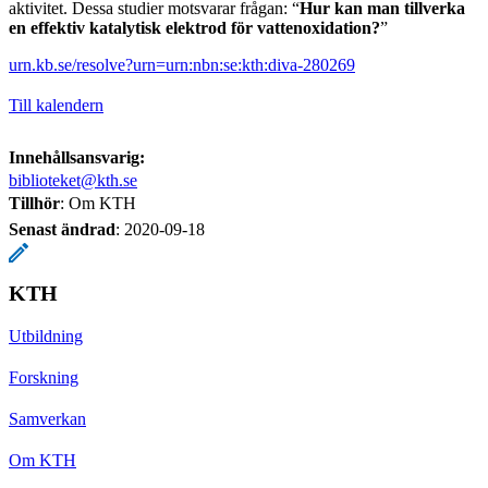
aktivitet. Dessa studier motsvarar frågan: “
Hur kan man tillverka
en effektiv katalytisk elektrod för vattenoxidation?
”
urn.kb.se/resolve?urn=urn:nbn:se:kth:diva-280269
Till kalendern
Innehållsansvarig:
biblioteket@kth.se
Tillhör
: Om KTH
Senast ändrad
:
2020-09-18
KTH
Utbildning
Forskning
Samverkan
Om KTH