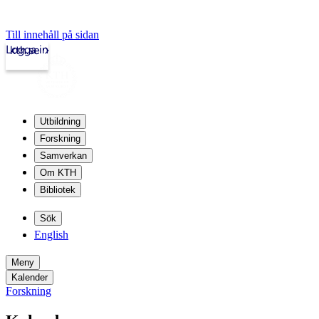
Till innehåll på sidan
Logga in
kth.se
Utbildning
Forskning
Samverkan
Om KTH
Bibliotek
Sök
English
Meny
Kalender
Forskning