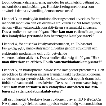
toppmoderna katalysatorerna, metoder för aktivitetsförbättring och
mekanistiska undersökningar. Karakteriseringsmetoderna som
används i denna avhandling demonstreras också.
I kapitel 3, en molekylär funktionaliseringsmetod utvecklas för att
rationellt modulera den elektroniska strukturen av NiO-katalysator,
genom vilken vattenoxidationsaktiviteten systematiskt anpassas.
Dessa studier motsvarar frågan: “
Hur kan man rationellt anpassa
den katalytiska prestanda hos heterogena katalysatorer?
”
I kapitel 4, för att sänka katalysatorkostnaden, en Fe-baserad
Fe
Cr
O
nanokatalysator tillverkas genom strukturell och
0.65
0.35
x
elektronisk modulering och utför betydande
vattenoxidationsaktivitet. Dessa studier riktar sig till frågan: “
Hur
man tillverkar en effektiv Fe-rik vattenoxidationskatalysator?
”
I kapitel 5, en bioinspirerad Mn-baserad katalysator presenteras. Den
utvecklade katalysatorn imiterar framgångsrikt nyckelfunktionerna
av det naturliga syreutvecklande komplexet och uppnår dramatiskt
förbättrad vattenoxidationsaktivitet. Dessa studier motsvarar frågan:
“
Hur kan man förbättra den katalytiska aktiviteten hos Mn-
baserad vattenoxidationskatalysator?
”
Till sist, i kapitel 6 beskrivs konstruktionen utav en 3D NiFeCr/Cu
NA (nanoarray) elektrod som uppvisar extremt hög vattenoxidation