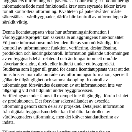
byggnaders utformning och påverkas är otillräcklig. Ett kontinuerligt
informationsflöde med funktionella krav som styrande faktor krävs
för att kontrollera utformning. Kvaliteten på patientvården måste
säkerställas i vårdbyggnader, därför blir kontroll av utformningen är
särskilt viktig.
Denna licentiatuppsats visar hur utformningsinformation i
vårdbyggnadsprojekt kan säkerställa anläggningens funktionalitet.
Följande informationsområden identifieras som nödvändiga för
kontroll av utformningen: funktion, verifiering, designlösning,
produktion och ändringskontroll. Information gällande utformningen
av en byggnadsdel är relaterad och ändringar inom ett område
påverkar de andra, direkt eller indirekt under ett byggprojekt.
Studierna som ligger till grund för denna licentiatuppsats visar att det
finns brister inom alla områden av utformningsinformation, speciellt
gällande tillgänglighet och sammankoppling. Kontroll av
utformningen försvårades dessutom av att informationen inte var
tillgänglig vid rätt tidpunkt under byggprocessen.
Verifieringsmetoder fanns till exempel inte tillgängliga förrän i slutet
av produktionen. Det försvårar säkerställandet av avsedda
utformning genom stora delar av projektet. Detaljerad information
från digitala byggnadsmodeller kan förbättra kontrollen av
vårdbyggnaders utformning, men det kräver standardisering av
indata.