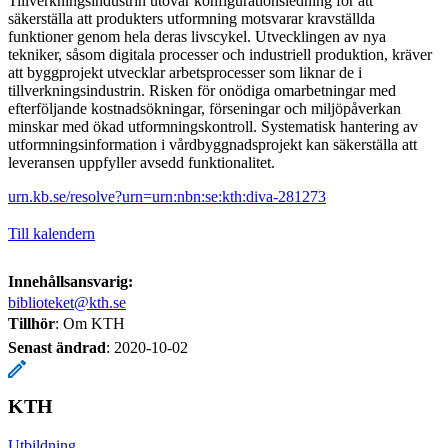
Tillverkningsindustrin utövar konfigurationsledning för att
säkerställa att produkters utformning motsvarar kravställda
funktioner genom hela deras livscykel. Utvecklingen av nya
tekniker, såsom digitala processer och industriell produktion, kräver
att byggprojekt utvecklar arbetsprocesser som liknar de i
tillverkningsindustrin. Risken för onödiga omarbetningar med
efterföljande kostnadsökningar, förseningar och miljöpåverkan
minskar med ökad utformningskontroll. Systematisk hantering av
utformningsinformation i vårdbyggnadsprojekt kan säkerställa att
leveransen uppfyller avsedd funktionalitet.
urn.kb.se/resolve?urn=urn:nbn:se:kth:diva-281273
Till kalendern
Innehållsansvarig:
biblioteket@kth.se
Tillhör
: Om KTH
Senast ändrad
:
2020-10-02
KTH
Utbildning