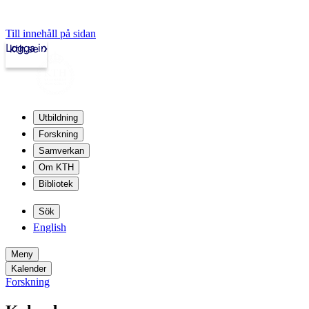
Till innehåll på sidan
Logga in
kth.se
Utbildning
Forskning
Samverkan
Om KTH
Bibliotek
Sök
English
Meny
Kalender
Forskning