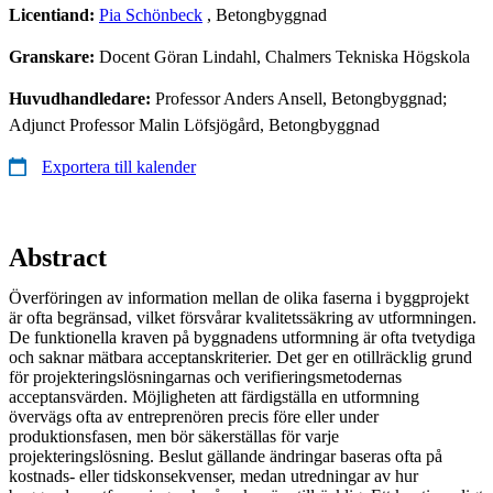
Licentiand:
Pia Schönbeck
, Betongbyggnad
Granskare:
Docent Göran Lindahl, Chalmers Tekniska Högskola
Huvudhandledare:
Professor Anders Ansell, Betongbyggnad;
Adjunct Professor Malin Löfsjögård, Betongbyggnad
Exportera till kalender
Abstract
Överföringen av information mellan de olika faserna i byggprojekt
är ofta begränsad, vilket försvårar kvalitetssäkring av utformningen.
De funktionella kraven på byggnadens utformning är ofta tvetydiga
och saknar mätbara acceptanskriterier. Det ger en otillräcklig grund
för projekteringslösningarnas och verifieringsmetodernas
acceptansvärden. Möjligheten att färdigställa en utformning
övervägs ofta av entreprenören precis före eller under
produktionsfasen, men bör säkerställas för varje
projekteringslösning. Beslut gällande ändringar baseras ofta på
kostnads- eller tidskonsekvenser, medan utredningar av hur