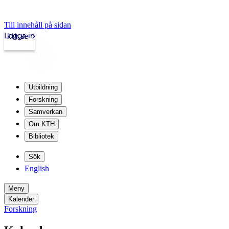
Till innehåll på sidan
Logga in
kth.se
Utbildning
Forskning
Samverkan
Om KTH
Bibliotek
Sök
English
Meny
Kalender
Forskning