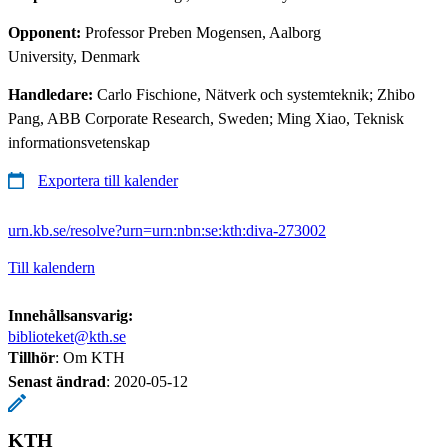
Opponent:
Professor Preben Mogensen, Aalborg
University, Denmark
Handledare:
Carlo Fischione, Nätverk och systemteknik; Zhibo
Pang, ABB Corporate Research, Sweden; Ming Xiao, Teknisk
informationsvetenskap
Exportera till kalender
urn.kb.se/resolve?urn=urn:nbn:se:kth:diva-273002
Till kalendern
Innehållsansvarig:
biblioteket@kth.se
Tillhör
: Om KTH
Senast ändrad
:
2020-05-12
KTH