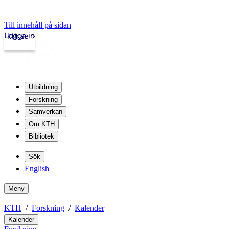
Till innehåll på sidan
Logga in
kth.se
Utbildning
Forskning
Samverkan
Om KTH
Bibliotek
Sök
English
Meny
KTH
Forskning
Kalender
Kalender