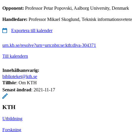
Opponent:
Professor Petar Popovski, Aalborg University, Denmark
Handledare:
Professor Mikael Skoglund, Teknisk informationsveten
Exportera till kalender
urn.kb.se/resolve?urn=urn:nbn:se:kth:diva-304371
Till kalendern
Innehållsansvarig:
biblioteket@kth.se
Tillhör
: Om KTH
Senast ändrad
:
2021-11-17
KTH
Utbildning
Forskning