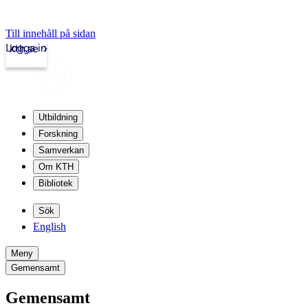
Till innehåll på sidan
Logga in
kth.se
Utbildning
Forskning
Samverkan
Om KTH
Bibliotek
Sök
English
Meny
Gemensamt
Gemensamt