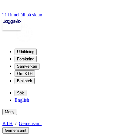
Till innehåll på sidan
Logga in
kth.se
Utbildning
Forskning
Samverkan
Om KTH
Bibliotek
Sök
English
Meny
KTH
Gemensamt
Gemensamt